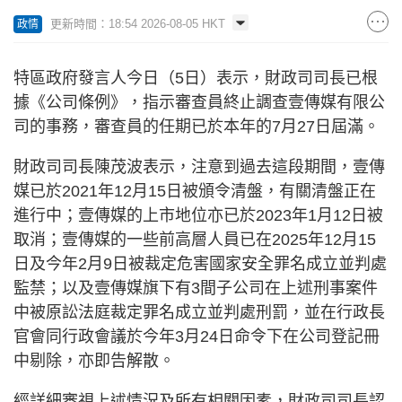
更新時間：18:54 2026-08-05 HKT
政情
特區政府發言人今日（5日）表示，財政司司長已根
據《公司條例》，指示審查員終止調查壹傳媒有限公
司的事務，審查員的任期已於本年的7月27日屆滿。
財政司司長陳茂波表示，注意到過去這段期間，壹傳
媒已於2021年12月15日被頒令清盤，有關清盤正在
進行中；壹傳媒的上市地位亦已於2023年1月12日被
取消；壹傳媒的一些前高層人員已在2025年12月15
日及今年2月9日被裁定危害國家安全罪名成立並判處
監禁；以及壹傳媒旗下有3間子公司在上述刑事案件
中被原訟法庭裁定罪名成立並判處刑罰，並在行政長
官會同行政會議於今年3月24日命令下在公司登記冊
中剔除，亦即告解散。
經詳細審視上述情況及所有相關因素，財政司司長認