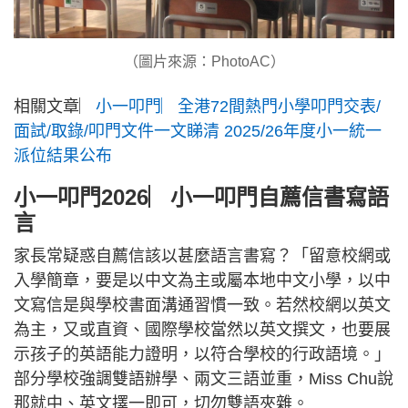
（圖片來源：PhotoAC）
相關文章︳
小一叩門︳全港72間熱門小學叩門交表/
面試/取錄/叩門文件一文睇清 2025/26年度小一統一
派位結果公布
小一叩門2026︳小一叩門自薦信書寫語
言
家長常疑惑自薦信該以甚麼語言書寫？「留意校網或
入學簡章，要是以中文為主或屬本地中文小學，以中
文寫信是與學校書面溝通習慣一致。若然校網以英文
為主，又或直資、國際學校當然以英文撰文，也要展
示孩子的英語能力證明，以符合學校的行政語境。」
部分學校強調雙語辦學、兩文三語並重，Miss Chu說
那就中、英文擇一即可，切勿雙語夾雜。