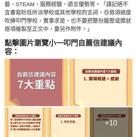
藝、STEAM、服務經驗、語言優勢等。「謹記絕不
宜書寫貶低所派學校或其他學校的言詞，亦毋須過度
吹捧叩門學校，實事求是，也不要把整份履歷或獎狀
逐項複製至正文中，要另作附件。」
點擊圖片瀏覽小一叩門自薦信建議內
容：
+10