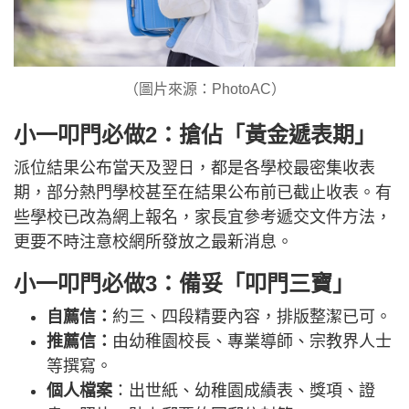
（圖片來源：PhotoAC）
小一叩門必做2：搶佔「黃金遞表期」
派位結果公布當天及翌日，都是各學校最密集收表
期，部分熱門學校甚至在結果公布前已截止收表。有
些學校已改為網上報名，家長宜參考遞交文件方法，
更要不時注意校網所發放之最新消息。
小一叩門必做3：備妥「叩門三寶」
自薦信：
約三、四段精要內容，排版整潔已可。
推薦信：
由幼稚園校長、專業導師、宗教界人士
等撰寫。
個人檔案
：出世紙、幼稚園成績表、獎項、證