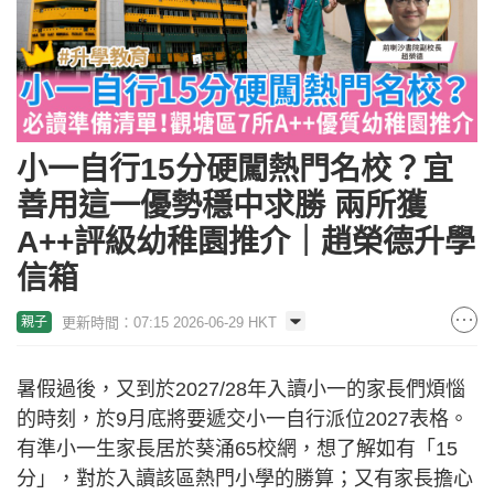
小一自行15分硬闖熱門名校？宜
善用這一優勢穩中求勝 兩所獲
A++評級幼稚園推介｜趙榮德升學
信箱
更新時間：07:15 2026-06-29 HKT
親子
暑假過後，又到於2027/28年入讀小一的家長們煩惱
的時刻，於9月底將要遞交小一自行派位2027表格。
有準小一生家長居於葵涌65校網，想了解如有「15
分」，對於入讀該區熱門小學的勝算；又有家長擔心