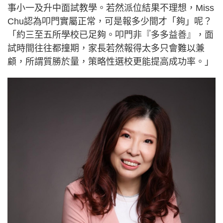
事小一及升中面試教學。若然派位結果不理想，Miss
Chu認為叩門實屬正常，可是報多少間才「夠」呢？
「約三至五所學校已足夠。叩門非『多多益善』，面
試時間往往都撞期，家長若然報得太多只會難以兼
顧，所謂質勝於量，策略性選校更能提高成功率。」