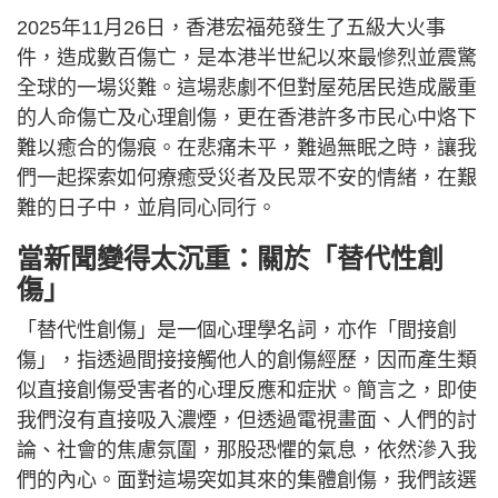
2025年11月26日，香港宏福苑發生了五級大火事
件，造成數百傷亡，是本港半世紀以來最慘烈並震驚
全球的一場災難。這場悲劇不但對屋苑居民造成嚴重
的人命傷亡及心理創傷，更在香港許多市民心中烙下
難以癒合的傷痕。在悲痛未平，難過無眠之時，讓我
們一起探索如何療癒受災者及民眾不安的情緒，在艱
難的日子中，並肩同心同行。
當新聞變得太沉重：關於「替代性創
傷」
「替代性創傷」是一個心理學名詞，亦作「間接創
傷」，指透過間接接觸他人的創傷經歷，因而產生類
似直接創傷受害者的心理反應和症狀。簡言之，即使
我們沒有直接吸入濃煙，但透過電視畫面、人們的討
論、社會的焦慮氛圍，那股恐懼的氣息，依然滲入我
們的內心。面對這場突如其來的集體創傷，我們該選