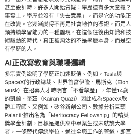
甚至設計時，許多人開始質疑：學歷還有多大意義？
事實上，學歷並沒有「失去意義」，而是它的功能正
在改變。它逐漸變得不再是社會地位的憑證，而是人
類持續學習能力的一種體現。在這個往後由知識和技
術驅動的時代，真正被淘汰的不是學歷本身，而是空
有學歷的人。
AI正改寫教育與職場邏輯
多宗實例說明了學歷正加速貶值。例如，Tesla與
SpaceX的行政總裁、世界首富伊隆．馬斯克（Elon
Musk）在招募人才時明言「不看學歷」，年僅14歲
的凱蘭．奎茲（Kairan Quazi）因此成為SpaceX軟
體工程師。又例如，矽谷新創公司、數據分析巨頭
Palantir推出名為「Meritocracy Fellowship」的精英
獎學金計劃，目標是提供高中畢業生或未就讀大學
者，一條替代傳統學位、通往全職工作的管道，即直