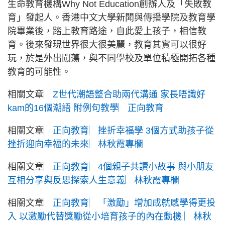
生命教育機構Why Not Education創辦人及「失敗教
育」發起人。香港中文大學新聞與傳播學院及教育學
院畢業後，踏上教育路途，自此愛上孩子，相信教
育。後來發現世界很大很美麗，教育其實可以很好
玩，於是外出闖蕩，與不同學校及單位積極開拓各種
教育的可能性。
相關文章︳
Z世代潮語整合助兩代溝通 家長唔識好
kam的16個潮語 附例句教學︳正向教育
相關文章︳
正向教育︳挫折幸福學 3個方式助孩子從
挫折迎向幸福的未來︳林秋霞專欄
相關文章︳
正向教育︳4個親子共讀小故事 與小朋友
互相分享與反思探索人生意義︳林秋霞專欄
相關文章︳
正向教育︳「激勵」增加成就感學得更投
入 以激勵代替獎勵從小培育孩子的內在動機 ︳林秋