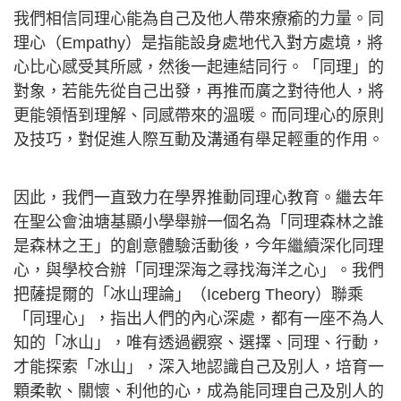
我們相信同理心能為自己及他人帶來療瘉的力量。同
理心（Empathy）是指能設身處地代入對方處境，將
心比心感受其所感，然後一起連結同行。「同理」的
對象，若能先從自己出發，再推而廣之對待他人，將
更能領悟到理解、同感帶來的溫暖。而同理心的原則
及技巧，對促進人際互動及溝通有舉足輕重的作用。
因此，我們一直致力在學界推動同理心教育。繼去年
在聖公會油塘基顯小學舉辦一個名為「同理森林之誰
是森林之王」的創意體驗活動後，今年繼續深化同理
心，與學校合辦「同理深海之尋找海洋之心」。我們
把薩提爾的「冰山理論」（Iceberg Theory）聯乘
「同理心」，指出人們的內心深處，都有一座不為人
知的「冰山」，唯有透過觀察、選擇、同理、行動，
才能探索「冰山」，深入地認識自己及別人，培育一
顆柔軟、關懷、利他的心，成為能同理自己及別人的