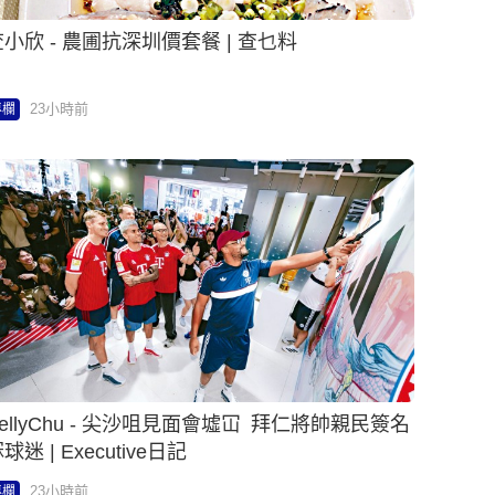
小欣 - 農圃抗深圳價套餐 | 查乜料
23小時前
專欄
ellyChu - 尖沙咀見面會墟冚 拜仁將帥親民簽名
球迷 | Executive日記
23小時前
專欄