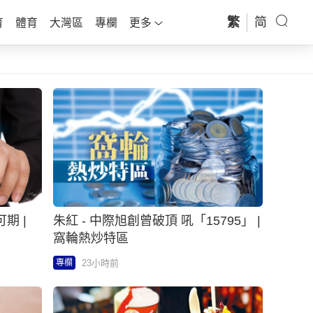
繁
简
育
體育
大灣區
專欄
更多
期 |
朱紅 - 中際旭創曾破頂 吼「15795」 |
窩輪熱炒特區
23小時前
專欄