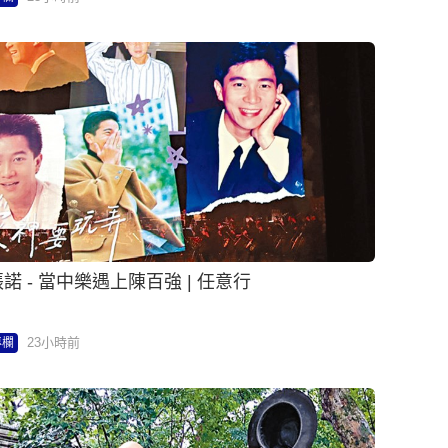
諾 - 當中樂遇上陳百強 | 任意行
23小時前
專欄