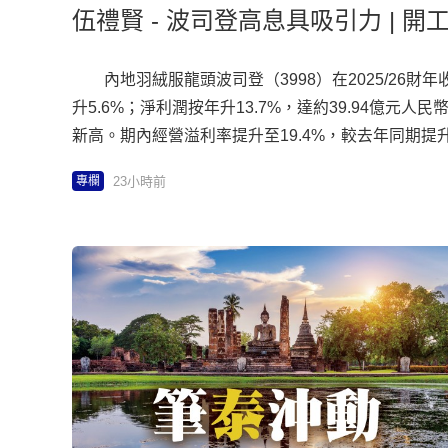
伍禮賢 - 波司登高息具吸引力 | 開
內地羽絨服龍頭波司登（3998）在2025/26財年收
升5.6%；淨利潤按年升13.7%，達約39.94億元人
新高。期內經營溢利率提升至19.4%，較去年同期提升
現合理的成本控制。儘管經歷暖冬，但其庫存周轉天數
23小時前
專欄
顯示庫存情況健康及強庫存調撥管理能力。公司主營
及「雪中