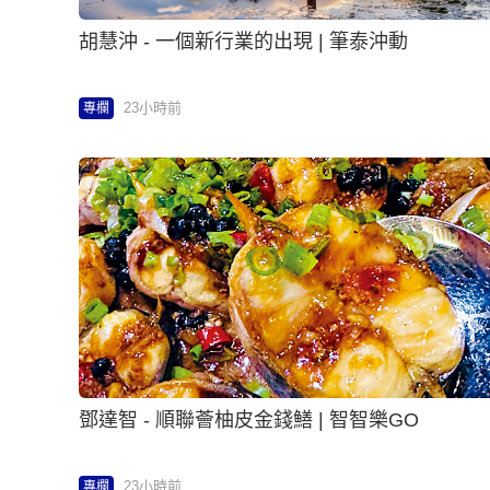
胡慧沖 - 一個新行業的出現 | 筆泰沖動
23小時前
專欄
鄧達智 - 順聯薈柚皮金錢鱔 | 智智樂GO
23小時前
專欄