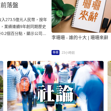
工前落盤
入273.5億元人民幣，按年
民幣，業績連續9年創同期歷史
0.2個百分點，顯示公司實
李珊珊 - 誰的十大 | 珊珊來辭
仍按年下跌1日至117天，
業務穩健增長，「波司登」
23小時前
專欄