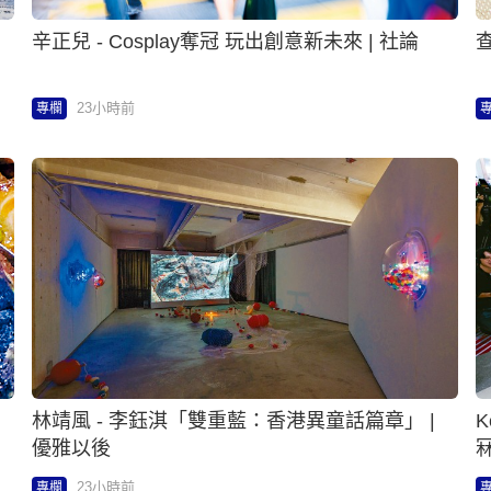
辛正兒 - Cosplay奪冠 玩出創意新未來 | 社論
查
23小時前
專欄
林靖風 - 李鈺淇「雙重藍：香港異童話篇章」 |
K
優雅以後
冧
23小時前
專欄