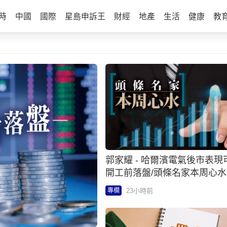
時
中國
國際
星島申訴王
財經
地產
生活
健康
教
郭家耀 - 哈爾濱電氣後市表現可
開工前落盤/頭條名家本周心水
23小時前
專欄