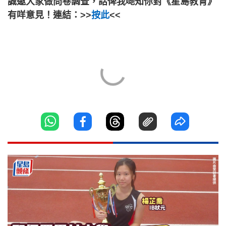
誠邀大家做問卷調查，話俾我哋知你對《星島教育》
有咩意見！連結：>>
按此
<<