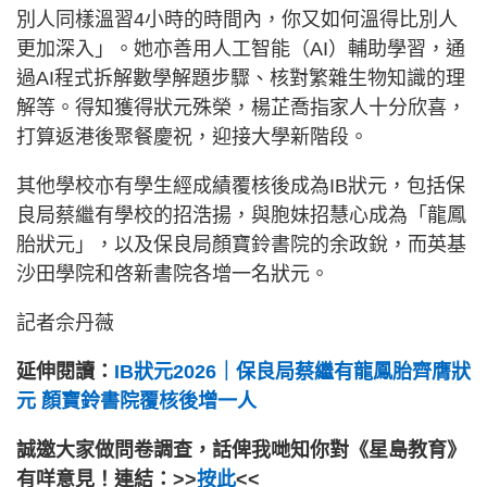
別人同樣溫習4小時的時間內，你又如何溫得比別人
更加深入」。她亦善用人工智能（AI）輔助學習，通
過AI程式拆解數學解題步驟、核對繁雜生物知識的理
解等。得知獲得狀元殊榮，楊芷喬指家人十分欣喜，
打算返港後聚餐慶祝，迎接大學新階段。
其他學校亦有學生經成績覆核後成為IB狀元，包括保
良局蔡繼有學校的招浩揚，與胞妹招慧心成為「龍鳳
胎狀元」，以及保良局顏寶鈴書院的余政銳，而英基
沙田學院和啓新書院各增一名狀元。
記者佘丹薇
延伸閱讀：
IB狀元2026｜保良局蔡繼有龍鳳胎齊膺狀
元 顏寶鈴書院覆核後增一人
誠邀大家做問卷調查，話俾我哋知你對《星島教育》
有咩意見！連結：>>
按此
<<