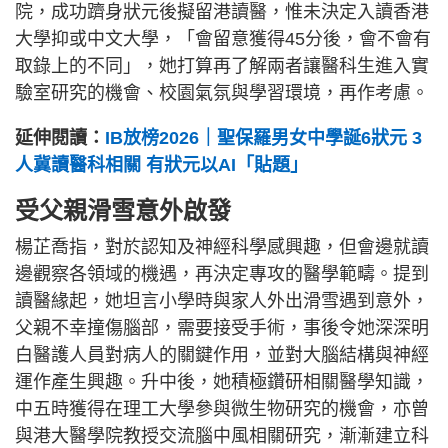
院，成功躋身狀元後擬留港讀醫，惟未決定入讀香港
大學抑或中文大學，「會留意獲得45分後，會不會有
取錄上的不同」，她打算再了解兩者讓醫科生進入實
驗室研究的機會、校園氣氛與學習環境，再作考慮。
延伸閱讀：
IB放榜2026｜聖保羅男女中學誕6狀元 3
人冀讀醫科相關 有狀元以AI「貼題」
受父親滑雪意外啟發
楊芷喬指，對於認知及神經科學感興趣，但會邊就讀
邊觀察各領域的機遇，再決定專攻的醫學範疇。提到
讀醫緣起，她坦言小學時與家人外出滑雪遇到意外，
父親不幸撞傷腦部，需要接受手術，事後令她深深明
白醫護人員對病人的關鍵作用，並對大腦結構與神經
運作產生興趣。升中後，她積極鑽研相關醫學知識，
中五時獲得在理工大學參與微生物研究的機會，亦曾
與港大醫學院教授交流腦中風相關研究，漸漸建立科