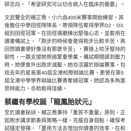
研志向，「希望研究可以切合病人在臨床的需要」。
文武雙全的楊芷喬，小六由400米賽事開始練習，其
後擔任中學田徑隊隊長，帶領隊伍奪得學界D2、D3
組別田徑冠軍。在田徑場磨練出堅強心志，並套用在
讀書備試上，「跑步的時候會覺得跑步比較辛苦，再
回想讀書便好像沒有那麼辛苦」，賽道上咬牙堅持的
韌性，一路支撐她熬過繁重學業，備試期間感到壓力
時，她便會外出跑步減壓。她亦活躍於辯論賽事，包
括去年的星島第40屆全港校際辯論比賽，更曾在第5
屆全港中學學界辯論比賽勇奪總冠軍，她認為多角度
思辨能力，亦助取得佳績。
蔡繼有學校誕「龍鳳胎狀元」
至於讀書秘訣，楊芷喬秉持「重質不重量」原則，正
如跑步講求節奏與策略一樣，克服自身弱點，確保考
試穩定發揮，「要用方法去增加你讀書的效率，在和