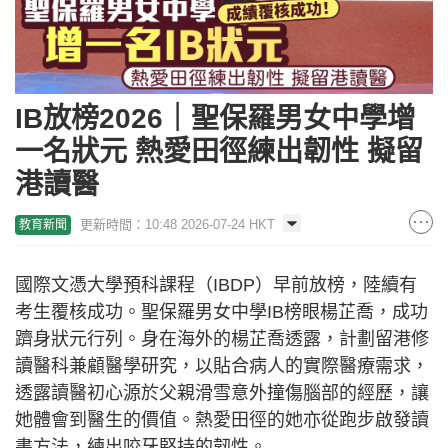
IB放榜2026｜聖保羅男女中學增
一名狀元 熱愛田徑練出韌性 擬留
港讀醫
更新時間：10:48 2026-07-24 HKT
教育新聞
國際文憑大學預科課程（IBDP）早前放榜，陸續有
考生覆核成功。聖保羅男女中學IB榜眼楊芷喬，成功
躋身狀元行列。身在海外的楊芷喬透露，計劃留港修
讀醫科兼顧醫學研究，以貼合病人的實際醫療需求，
透露讀醫初心源於父親滑雪意外撞傷腦部的經歷，讓
她體會到醫生的價值。熱愛田徑的她亦從跑步啟發讀
書方法，練出咬牙堅持的韌性。