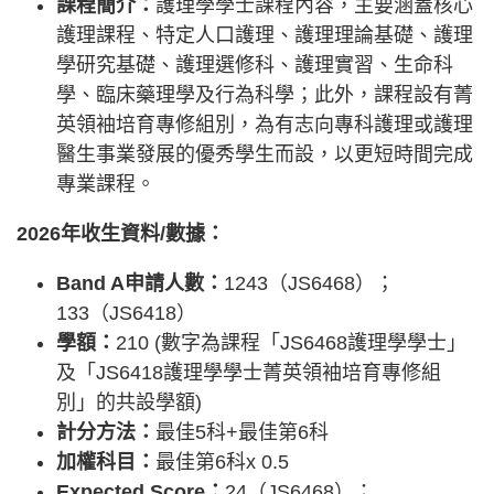
課程簡介：
護理學學士課程內容，主要涵蓋核心
護理課程、特定人口護理、護理理論基礎、護理
學研究基礎、護理選修科、護理實習、生命科
學、臨床藥理學及行為科學；此外，課程設有菁
英領袖培育專修組別，為有志向專科護理或護理
醫生事業發展的優秀學生而設，以更短時間完成
專業課程。
2026年收生資料/數據：
Band A申請人數：
1243（JS6468）；
133（JS6418）
學額：
210 (數字為課程「JS6468護理學學士」
及「JS6418護理學學士菁英領袖培育專修組
別」的共設學額)
計分方法：
最佳5科+最佳第6科
加權科目：
最佳第6科x 0.5
Expected Score：
24（JS6468）；