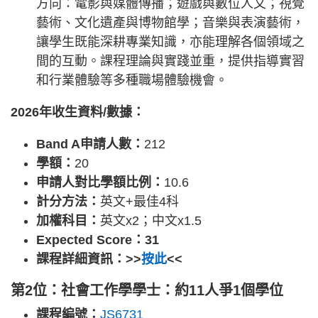
方向：電影與媒體傳播；遊戲與數位人文；視覺
藝術、文化遺產與博物館學；音樂與表演藝術，
讓學生既能深耕專業知識，亦能理解各個領域之
間的互動。課程理論與實踐並重，提供指導實習
和行業體驗等多種職場體驗機會。
2026年收生資料/數據：
Band A申請人數：
212
學額：
20
申請人對比學額比例：
10.6
計分方法：
英文+最佳4科
加權科目：
英文x2；中文x1.5
Expected Score：31
課程詳細資訊：>>
按此
<<
第2位：社會工作學學士：約11人爭1個學位
課程編號：
JS6731