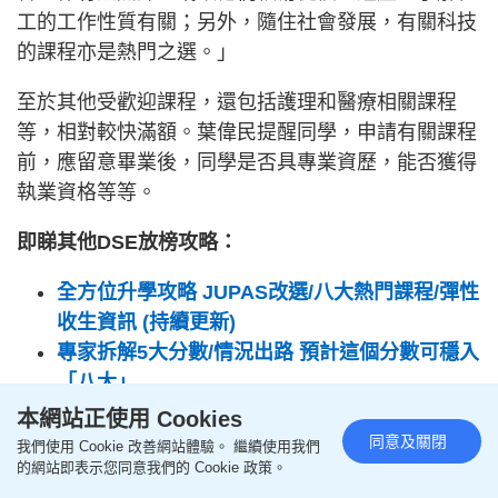
工的工作性質有關；另外，隨住社會發展，有關科技
的課程亦是熱門之選。」
至於其他受歡迎課程，還包括護理和醫療相關課程
等，相對較快滿額。葉偉民提醒同學，申請有關課程
前，應留意畢業後，同學是否具專業資歷，能否獲得
執業資格等等。
即睇其他DSE放榜攻略：
全方位升學攻略 JUPAS改選/八大熱門課程/彈性
收生資訊 (持續更新)
專家拆解5大分數/情況出路 預計這個分數可穩入
「八大」
用1招爭取大學面試機會 專家傳授3大加分貼士
本網站正使用 Cookies
彈性收生安排 考試失手都有得救！9間JUPAS大
同意及關閉
我們使用 Cookie 改善網站體驗。 繼續使用我們
的網站即表示您同意我們的 Cookie 政策。
學申請條件/適用課程一覽