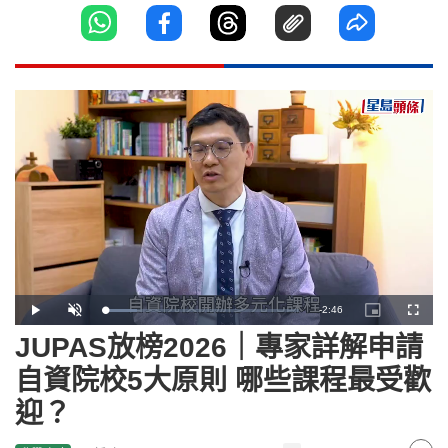
Remaining
-
2:46
Loaded
:
Play
Unmute
Picture-
Fullscr
16.24%
in-
Picture
JUPAS放榜2026｜專家詳解申請
Time
自資院校5大原則 哪些課程最受歡
迎？