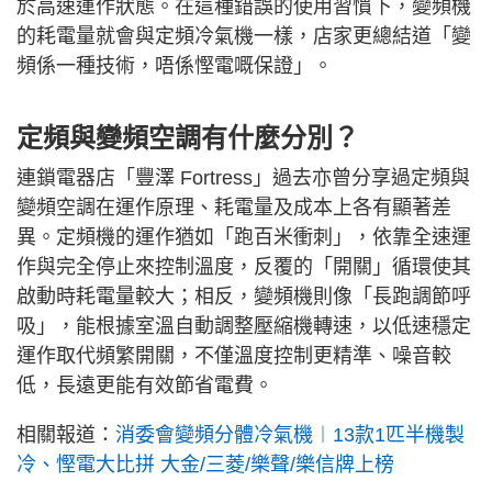
於高速運作狀態。在這種錯誤的使用習慣下，變頻機
的耗電量就會與定頻冷氣機一樣，店家更總結道「變
頻係一種技術，唔係慳電嘅保證」。
定頻與變頻空調有什麼分別？
連鎖電器店「豐澤 Fortress」過去亦曾分享過定頻與
變頻空調在運作原理、耗電量及成本上各有顯著差
異。定頻機的運作猶如「跑百米衝刺」，依靠全速運
作與完全停止來控制溫度，反覆的「開關」循環使其
啟動時耗電量較大；相反，變頻機則像「長跑調節呼
吸」，能根據室溫自動調整壓縮機轉速，以低速穩定
運作取代頻繁開關，不僅溫度控制更精準、噪音較
低，長遠更能有效節省電費。
相關報道：
消委會變頻分體冷氣機︱13款1匹半機製
冷、慳電大比拼 大金/三菱/樂聲/樂信牌上榜