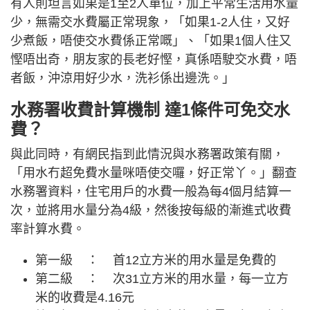
有人則坦言如果是1至2人單位，加上平常生活用水量
少，無需交水費屬正常現象，「如果1-2人住，又好
少煮飯，唔使交水費係正常嘅」、「如果1個人住又
慳唔出奇，朋友家的長老好慳，真係唔駛交水費，唔
者飯，沖涼用好少水，洗衫係出邊洗。」
水務署收費計算機制 達1條件可免交水
費？
與此同時，有網民指到此情況與水務署政策有關，
「用水冇超免費水量咪唔使交囉，好正常丫。」翻查
水務署資料，住宅用戶的水費一般為每4個月結算一
次，並將用水量分為4級，然後按每級的漸進式收費
率計算水費。
第一級 ： 首12立方米的用水量是免費的
第二級 ： 次31立方米的用水量，每一立方
米的收費是4.16元