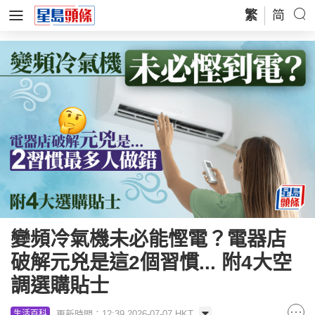
繁
简
變頻冷氣機未必能慳電？電器店
破解元兇是這2個習慣... 附4大空
調選購貼士
更新時間：12:39 2026-07-07 HKT
生活百科