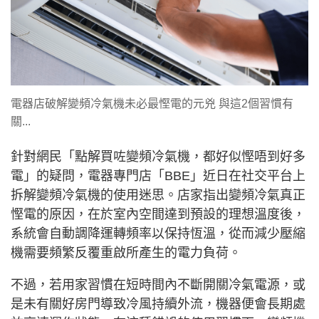
電器店破解變頻冷氣機未必最慳電的元兇 與這2個習慣有
關...
針對網民「點解買咗變頻冷氣機，都好似慳唔到好多
電」的疑問，電器專門店「BBE」近日在社交平台上
拆解變頻冷氣機的使用迷思。店家指出變頻冷氣真正
慳電的原因，在於室內空間達到預設的理想溫度後，
系統會自動調降運轉頻率以保持恆溫，從而減少壓縮
機需要頻繁反覆重啟所產生的電力負荷。
不過，若用家習慣在短時間內不斷開關冷氣電源，或
是未有關好房門導致冷風持續外流，機器便會長期處