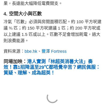
果，長遠能大幅降低電費開支。
4. 空間大小與匹數
冷氣「匹數」必須與房間面積匹配。約 100 平方呎建
議 ¾ 匹；約 150 平方呎建議 1 匹；約 200 平方呎或
以上建議 1.5 匹或以上。匹數不足會增加耗電，過大
則浪費能源。
資料來源：
bbe.hk
、
豐澤 Fortress
同場加映：
港人實測「林超英消暑大法」奏
效！靠1招降溫至29℃都唔覺辛苦？網民佩服：
質疑、理解、成為超英！