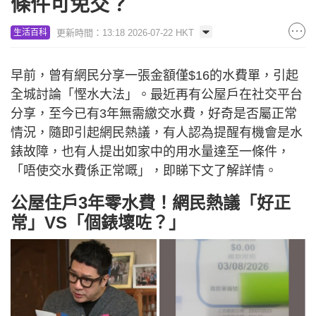
條件可免交？
更新時間：13:18 2026-07-22 HKT
生活百科
早前，曾有網民分享一張金額僅$16的水費單，引起
全城討論「慳水大法」。最近再有公屋戶在社交平台
分享，至今已有3年無需繳交水費，好奇是否屬正常
情況，隨即引起網民熱議，有人認為提醒有機會是水
錶故障，也有人提出如家中的用水量達至一條件，
「唔使交水費係正常嘅」，即睇下文了解詳情。
公屋住戶3年零水費！網民熱議「好正
常」VS「個錶壞咗？」