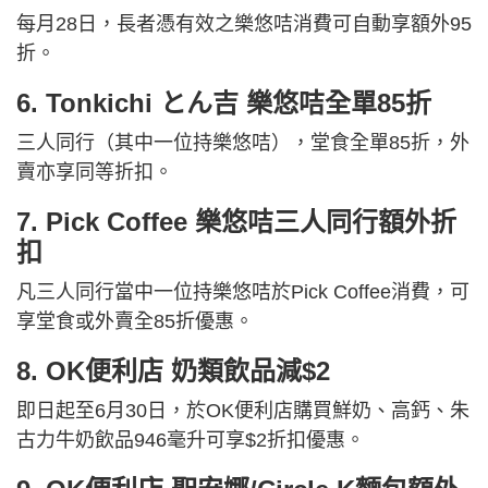
每月28日，長者憑有效之樂悠咭消費可自動享額外95
折。
6. Tonkichi とん吉 樂悠咭全單85折
三人同行（其中一位持樂悠咭），堂食全單85折，外
賣亦享同等折扣。
7. Pick Coffee 樂悠咭三人同行額外折
扣
凡三人同行當中一位持樂悠咭於Pick Coffee消費，可
享堂食或外賣全85折優惠。
8. OK便利店 奶類飲品減$2
即日起至6月30日，於OK便利店購買鮮奶、高鈣、朱
古力牛奶飲品946毫升可享$2折扣優惠。