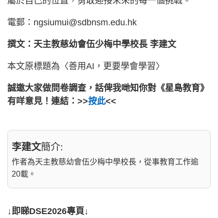
屬於自己的位置，勇敢迎接未來的每一個挑戰。
電郵：ngsiumui@sdbnsm.edu.hk
撰文：天主教慈幼會伍少梅中學校長 李建文
本文原標題為〈善用AI，更要學會學習〉
誠邀大家做問卷調查，話俾我哋知你對《星島教育》
有咩意見！連結：>>
按此
<<
李建文
簡介:
作者為天主教慈幼會伍少梅中學校長，從事教育工作逾
20載。
↓即睇DSE2026專頁↓