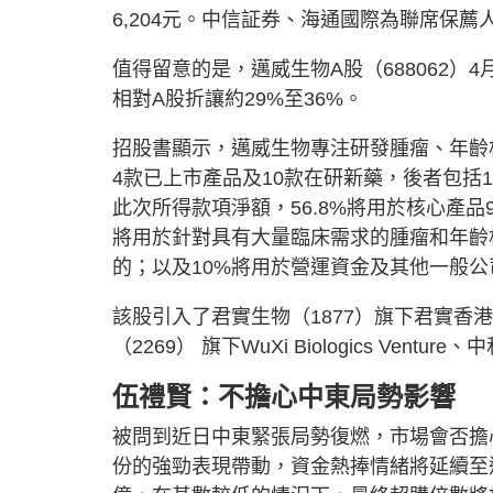
6,204元。中信証券、海通國際為聯席保薦
值得留意的是，邁威生物A股（688062）4月
相對A股折讓約29%至36%。
招股書顯示，邁威生物專注研發腫瘤、年齡
4款已上市產品及10款在研新藥，後者包括
此次所得款項淨額，56.8%將用於核心產品9
將用於針對具有大量臨床需求的腫瘤和年齡相
的；以及10%將用於營運資金及其他一般公
該股引入了君實生物（1877）旗下君實香港、San
（2269） 旗下WuXi Biologics Ven
伍禮賢：不擔心中東局勢影響
被問到近日中東緊張局勢復燃，市場會否擔
份的強勁表現帶動，資金熱捧情緒將延續至