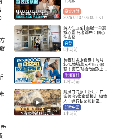
招
｜周顯
留
投資理財
0
2026-08-07 06:00 HKT
黃大仙血案│血腥一幕震
撼心靈 死者鄰居：個心
仲震緊
方
突發
發
8小時前
長者社區服務券｜每月
$541換過萬元社區券服
務！護理/膳食/治療/上門
或中心任揀 1條件免資產
生活百科
新
審查（附申請資格及教
13小時前
學）
、
颱風白海豚︱浙江四口
未
家觀浪9歲童遭捲走 知情
人：遊客私闖被封區域
︱有片
即時中國
00:35
1小時前
於香
費