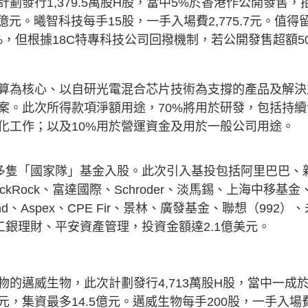
發行1,379.5萬股H股，當中5%於香港作公開發售，
.3億元。曦智科技每手15股，一手入場費2,775.7元。值得
，但根據18C特專科技公司回撥機制，若公開發售超額5
算為核心、以自研光電混合芯片技術為支撐的產品及解決
案。此次所得款項淨額用途，70%將用於研發，包括持續
化工作；以及10%用於營運資金及用於一般公司用途。
及多隻「國家隊」基金入股。此次引入基投包括阿里巴巴、
、BlackRock、富達國際、Schroder、淡馬錫、上海中移基金
und、Aspex、CPE Fir、景林、廣發基金、聯想（992）、
工銀理財、平安資產管理，投資金額達2.1億美元。
的邁威生物，此次計劃發行4,713萬股H股，當中一成
71元，集資最多14.5億元。邁威生物每手200股，一手入場