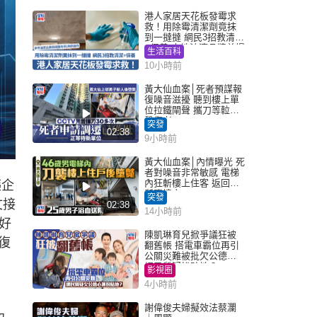
港人家居天花板發霉求
救！用除霉清潔劑竟抹
到一撻撻 網民3招教清潔
+保養 本地油漆品牌曾提
生活百科
醒勿用1物防變色
10小時前
黃大仙血案│死者預謀報
復噪音滋擾 聽到樓上單
位拉鐵閘聲 攜刀等𨋢伏
擊傷者
突發
02:38
9小時前
黃大仙血案│內情曝光 死
者對噪音非常敏感 電梯
內狂斬樓上住客 返回住
藥企
所墮樓亡
突發
文接
02:38
14小時前
好
陳凱琳育兒掀爭議狂被
復
翻舊帳 搭電車霸位再引
公關災難被批欠公德心
網民質疑扮貼地？
影視圈
4小時前
謝偉俊夫婦擬效法蔡瀾