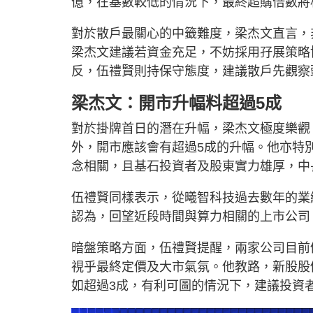
億，在基數較低的情況下，最終超購倍數將
對於散戶最關心的中籤難度，梁杰文直言，
梁杰文建議若資金充足，不妨採用孖展策略
反，伍禮賢則持保守態度，建議散戶先觀察
梁杰文：開市升幅料超過5成
對於掛牌首日的潛在升幅，梁杰文極度樂觀
外，開市應該會有超過5成的升幅。他亦特
念相關，且基石投資者及股東實力雄厚，中
伍禮賢同樣表示，從曦智科技過去數年的業
認為，回望近段時間與算力相關的上市公司
暗盤策略方面，伍禮賢提醒，兩家公司目前
視乎最終定價及大市氣氛。他教路，新股股
如超過3成，有利可圖的情況下，建議投資