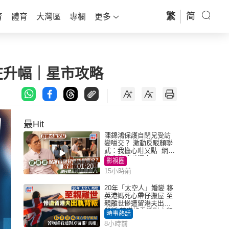
繁
简
育
體育
大灣區
專欄
更多
在升幅｜星市攻略
最Hit
陳錦鴻保護自閉兒受訪
變嗌交？ 激動反駁顏聯
武：我擔心咁又點 網民
批主持咄咄逼人
影視圈
01:20
15小時前
20年「太空人」婚變 移
英港媽死心帶仔搬屋 至
親離世慘遭留港夫出軌
背叛 苦嘆終看透對方留
時事熱話
港「真相」｜Juicy叮
8小時前