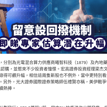
，分別為光電混合算力供應商曦智科技（1879）及內地
截止認購，並惹來不少投資者憧憬。宏高證券投資經理梁杰
錄得可觀升幅，相信這兩隻新股也不例外，當中更特別看
中。另外，光大證券國際證券策略師伍禮賢亦稱，美伊戰爭
續熱捧。