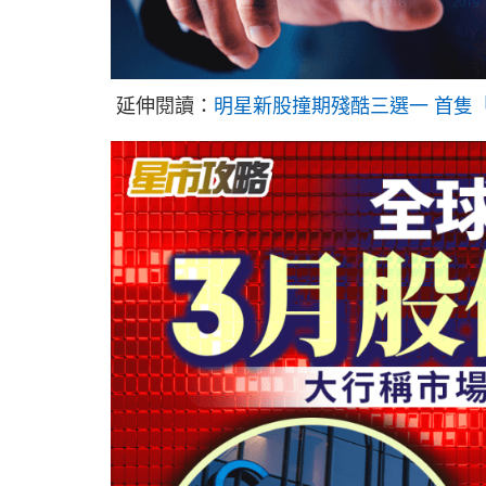
延伸閱讀：
明星新股撞期殘酷三選一 首隻