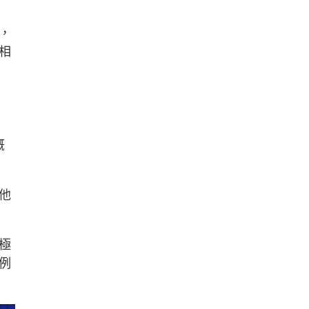
，
相
概
他
極
例