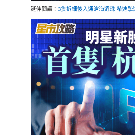
延伸閱讀：
3隻拆細後入通滄海遺珠 希迪摯