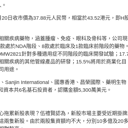
人。
20日收市價為37.88元人民幣，相當於43.52港元，即H
相關疾病藥物，涵蓋腫瘤、免疫、眼科及骨科等，公司現
1款處於NDA階段、8款處於臨床及1款臨床前階段的藥物
MW2821針對多種適用症不同階段的臨床開發試驗；17.
關疾病的其他管線產品的研發；15.5%將用於商業化目
司用途。
jin International、國惠香港、昌榮國際、藥明生物
ture、中和資本共6名基石投資者，認購金額5,300萬美元。
心拖累新股表現？伍禮賢認為，新股市場主要受近期掛牌
這兩隻新股。由於兩股集資額均不大，分別10多億及20