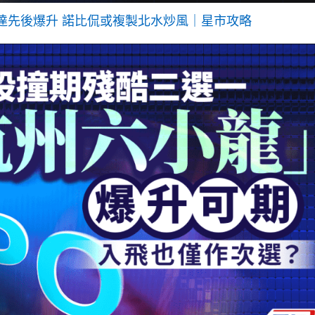
達先後爆升 諾比侃或複製北水炒風｜星市攻略