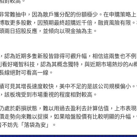
相對較高。
非常難抽中，因為散戶獲分配的份額極少。在申購策略上
博取更多股數，因預期最終超購近千倍，融資風險有限。
頭兩日招股反應，並傾向以現金抽為主。
，認為近期多隻新股皆錄得可觀升幅，相信這兩隻也不例
別看好曦智科技，認為其概念獨特，與近期市場熱炒的AI
長線絕對可看高一線。
績可見其增長速度較快，美中不足的是該公司規模偏小。
，該板塊受到市場重視的程度相對較高。
仍處於虧損狀態，難以用過去盈利去計算估值，上市表現
價走勢向來難以捉摸，如果暗盤股價有比較明顯的升幅，
者不妨先「落袋為安」。