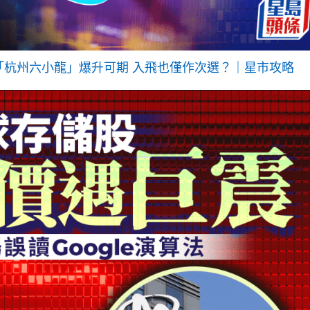
「杭州六小龍」爆升可期 入飛也僅作次選？｜星市攻略