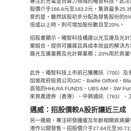
專注於光電混合算力領域的曦智科技，此次計劃
股價介乎166.6元至183.2元，集資最多25
意的是，雖然該股初步分配為發售股份的5%
倍或以上時，則可增加股份數目至20%。
招股書顯示，曦智科技構建以光互連及光計
案組合，提供可擴展且具成本效益的解決方
展光互連業務及光計算業務；20%用於商業
此外，曦智科技上市前已獲騰訊（700）
加坡政府投資公司GIC、Baillie Gifford
高瓴的HHLRA FUNDS、UBS AM、3W F
來資產證券（香港）、中興通訊（763）、
邁威：招股價較A股折讓近三成
另一邊廂，專注研發腫瘤及年齡相關疾病藥物
港作公開發售，招股價介乎27.64元至30.