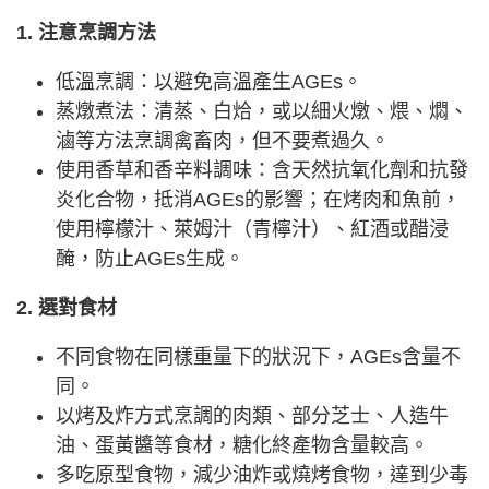
1. 注意烹調方法
低溫烹調：以避免高溫產生AGEs。
蒸燉煮法：清蒸、白烚，或以細火燉、煨、燜、
滷等方法烹調禽畜肉，但不要煮過久。
使用香草和香辛料調味：含天然抗氧化劑和抗發
炎化合物，抵消AGEs的影響；在烤肉和魚前，
使用檸檬汁、萊姆汁（青檸汁）、紅酒或醋浸
醃，防止AGEs生成。
2. 選對食材
不同食物在同樣重量下的狀況下，AGEs含量不
同。
以烤及炸方式烹調的肉類、部分芝士、人造牛
油、蛋黃醬等食材，糖化終產物含量較高。
多吃原型食物，減少油炸或燒烤食物，達到少毒