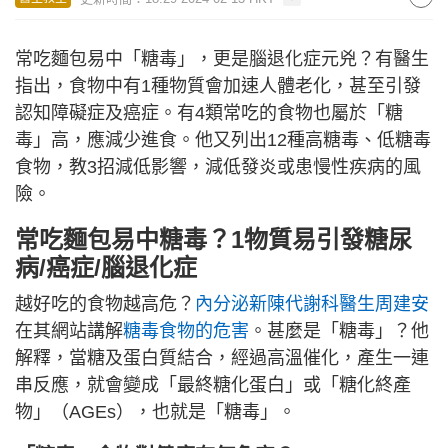
常吃麵包易中「糖毒」，更是腦退化症元兇？有醫生
指出，食物中有1種物質會加速人體老化，甚至引發
認知障礙症及癌症。有4類常吃的食物也屬於「糖
毒」高，應減少進食。他又列出12種高糖毒、低糖毒
食物，教3招減低影響，減低發炎或患慢性疾病的風
險。
常吃麵包易中糖毒？1物質易引發糖尿
病/癌症/腦退化症
越好吃的食物越高危？
內分泌新陳代謝科醫生周建安
在其網站講解
糖毒食物的危害
。甚麼是「糖毒」？他
解釋，當糖及蛋白質結合，經過高溫催化，產生一連
串反應，就會變成「最終糖化蛋白」或「糖化終產
物」（AGEs），也就是「糖毒」。