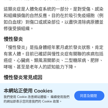
這類炎症是人體免疫系統的一部分，是對受傷、感染
和組織損傷的自然反應。目的在於吸引免疫細胞（例
如白血球）到傷口或感染部位，以盡快清除病原體並
修復受損組織。
慢性發炎
「慢性發炎」是指身體經年累月處於發炎狀態，肯定
有害人體。目前已確認與慢性炎症有關聯的疾病包括
癌症、心臟病、類風濕關節炎、二型糖尿病、肥胖、
哮喘、甚至是老年人的認知能力下降。
慢性發炎常見成因
未能成功治療的急性炎症（例如急性的乙型肝炎
本網站正使用 Cookies
和丙型肝炎，如果病毒一直未受控制或清除，便
同意及關閉
我們使用 Cookie 改善網站體驗。 繼續使用我們
可能演變為慢性肝炎）
的網站即表示您同意我們的 Cookie 政策。
自體免疫性疾病，免疫系統錯誤長期攻擊自身細