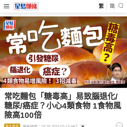
繁
简
常吃麵包「糖毒高」易致腦退化/
糖尿/癌症？小心4類食物 1食物風
險高100倍
更新時間：18:29 2024-02-13 HKT
醫生教室