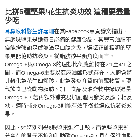
比拼6種堅果/花生抗炎功效 這種要盡量
少吃
耳鼻喉科醫生許嘉珊
在其Facebook專頁發文指出，
無調味堅果是她每日必備的健康食品。其豐富油脂不
僅能增強飽足感並滿足口腹之慾，選擇正確種類的堅
果更能協助抗發炎。從脂肪酸平衡角度而言，
Omega-6與Omega-3的理想比例應維持在2:1至4:1之
間，而Omega-6主要以亞麻油酸形式存在，人體會將
其轉化為花生四烯酸，此為發炎介質的前驅物質。現
代飲食已從動物脂肪、加工食品及油炸物中攝取過量
Omega-6，若再額外補充易加劇體內發炎反應；相反
地，適時補充Omega-3則能有效平衡並達成抗發炎效
果。
因此，她特別列舉6款堅果進行比較，而這些堅果部
分含有的單元不飽和脂肪酸Omega-9，具有促進血脂