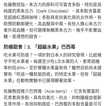
佐藤教授指，朱古力的原料可可富含多酚，特別是高
純度的黑朱古力（Dark Chocolate），其多酚含量甚
至超過紅酒與咖啡；多酚具有抗氧化與抗炎作用，有
助預防動脈硬化、高血壓與中風。有些人擔心朱古力
會升高血糖，但可選擇無糖黑朱古力，幾乎不影響血
糖，是理想的甜食。
防癌甜食｜3. 「超級水果」巴西苺
吃水果可防癌？一項針對日本人的研究發現，比起幾
乎不吃水果者，每週至少吃1次水果的人，患胃癌機
率約低30%。至於哪種水果最有效？雖然目前尚未證
實有「吃這一種就能防癌」的特定水果，但有「超級
水果」在動物實驗中已展現顯著效果。
佐藤教授推介巴西莓（Acai berry），它含有豐富的
花青素與多酚，具有抗氧化、抗炎、抑制腫瘤血管新
生等作用，有效抑制癌症。巴西莓的多酚含量是可可