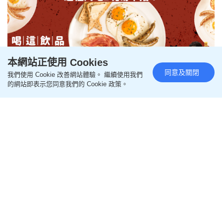
本網站正使用 Cookies
同意及關閉
我們使用 Cookie 改善網站體驗。 繼續使用我們
癌症名醫揭3類早餐易致癌 這種肉
的網站即表示您同意我們的 Cookie 政策。
吃2塊易中招？常喝這飲品患大腸
癌率高60%！
更新時間：17:05 2025-12-14 HKT
保健養生
【致癌食物】吃早餐也要小心致癌！有醫生警告，部
分常見的早餐食物暗藏致癌風險，當中如果每早吃2
塊這種肉類，患大腸癌風險恐增18%；常喝1款咖啡
店常見的飲品，患大腸癌率亦恐增60%。