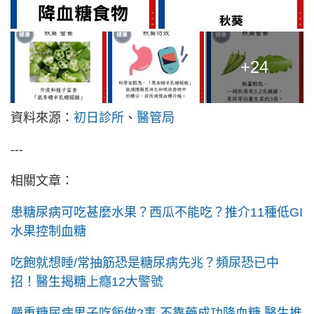
+24
資料來源：
初日診所
、
醫管局
---
相關文章：
患糖尿病可吃甚麼水果？西瓜不能吃？推介11種低GI
水果控制血糖
吃飽就想睡/常抽筋恐是糖尿病先兆？頻尿恐已中
招！醫生揭糖上癮12大警號
嚴重糖尿病男子吃飯做2事 不靠藥成功降血糖 醫生推