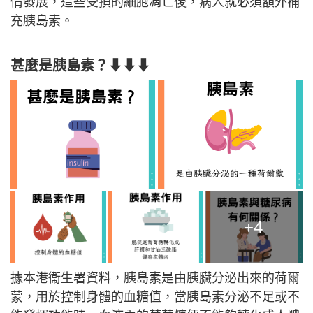
情發展，這些受損的細胞凋亡後，病人就必須額外補
充胰島素。
甚麼是胰島素？⬇⬇⬇
+4
據本港衞生署資料，胰島素是由胰臟分泌出來的荷爾
蒙，用於控制身體的血糖值，當胰島素分泌不足或不