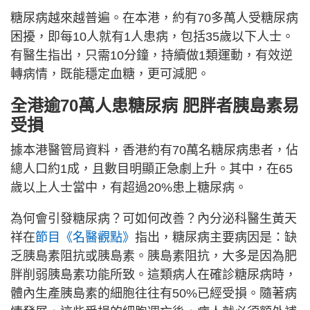
糖尿病越來越普遍。在本港，約有70多萬人受糖尿病
困擾，即每10人就有1人患病，包括35歲以下人士。
有醫生指出，只需10分鐘，持續做1類運動，有效逆
轉病情，既能穩定血糖，更可減肥。
全港逾70萬人患糖尿病 肥胖者胰島素易
受損
據本港醫管局資料，香港約有70萬名糖尿病患者，佔
總人口約1成，且數目明顯正急劇上升。其中，在65
歲以上人士當中，有超過20%患上糖尿病。
為何會引發糖尿病？可如何改善？內分泌科醫生黃天
祥在
節目《名醫觀點》
指出，糖尿病主要病因是：缺
乏胰島素阻抗或胰島素。胰島素阻抗，大多是因為肥
胖削弱胰島素功能所致。這類病人在確診糖尿病時，
體內生產胰島素的細胞往往有50%已經受損。隨著病