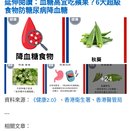
延伸閱讀：血糖高宜吃蘋果？6大超級
食物防糖尿病降血糖
+24
資料來源：
《健康2.0》
、
香港衞生署
、
香港醫管局
---
相關文章：