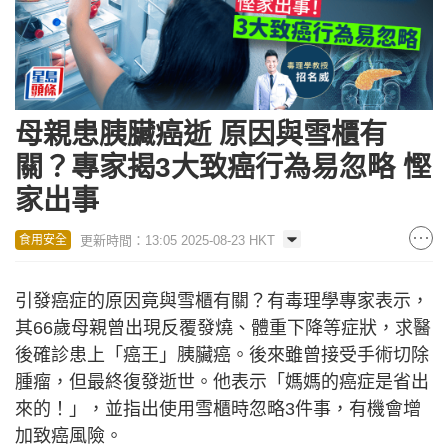
母親患胰臟癌逝 原因與雪櫃有
關？專家揭3大致癌行為易忽略 慳
家出事
更新時間：13:05 2025-08-23 HKT
食用安全
引發癌症的原因竟與雪櫃有關？有毒理學專家表示，
其66歲母親曾出現反覆發燒、體重下降等症狀，求醫
後確診患上「癌王」胰臟癌。後來雖曾接受手術切除
腫瘤，但最終復發逝世。他表示「媽媽的癌症是省出
來的！」，並指出使用雪櫃時忽略3件事，有機會增
加致癌風險。