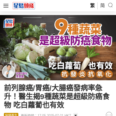
繁
简
前列腺癌/胃癌/大腸癌發病率急
升！醫生揭9種蔬菜是超級防癌食
物 吃白蘿蔔也有效
更新時間：17:05 2025-07-21 HKT
保健養生