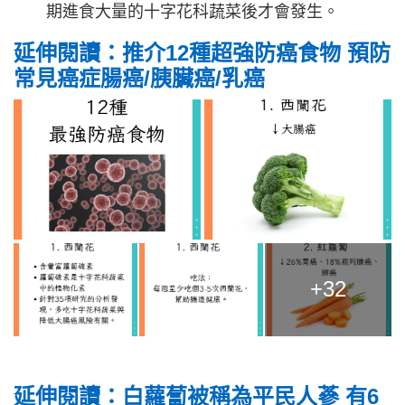
期進食大量的十字花科蔬菜後才會發生。
延伸閱讀：推介12種超強防癌食物 預防
常見癌症腸癌/胰臟癌/乳癌
+32
延伸閱讀：白蘿蔔被稱為平民人蔘 有6