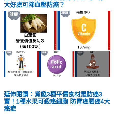
大好處可降血壓防癌？
+6
延伸閱讀：煮餸3種平價食材是防癌3
寶！1種水果可殺癌細胞 防胃癌腸癌4大
癌症