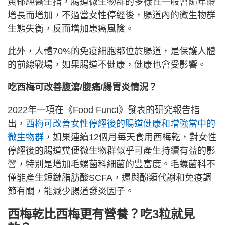
黃郁純醫生指，腸道微生物群的多樣性一般會隨年齡
增長而增加，不過當女性停經後，腸道內的微生物群
生態失衡，反而增加患癌風險。
此外，人體70%的免疫細胞都位於腸道，是保護人體
的前線戰場，如果腸道不健康，健康也會受影響。
吃西梅可改善腹瀉/腹痛/腸胃炎情況？
2022年一項在《Food Funct》發表的研究報告指
出，
西梅可改善女性停經後的腸道健康和增強當中的
微生物群
，如果連續12個月每天食用西梅乾，對女性
停經後的腸道糞便微生物群似乎可產生持續有益的影
響，特別是增加毛螺菌科細菌的豐富度。毛螺菌科不
僅能產生短鏈脂肪酸SCFA，還與酚類代謝和免疫調
節有關，能減少腸道發炎因子。
西梅乾比西梅更有營養？吃3粒就見