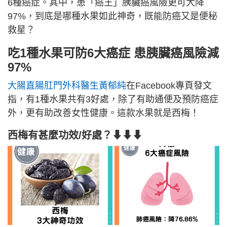
6種癌症。其中，患「癌王」胰臟癌風險更可大降
97%，到底是哪種水果如此神奇，既能防癌又是便秘
救星？
吃1種水果可防6大癌症 患胰臟癌風險減
97%
大腸直腸肛門外科醫生黃郁純
在Facebook專頁發文
指，有1種水果共有3好處，除了有助通便及預防癌症
外，更有助改善女性健康。這款水果就是西梅！
西梅有甚麼功效/好處？
⬇⬇⬇