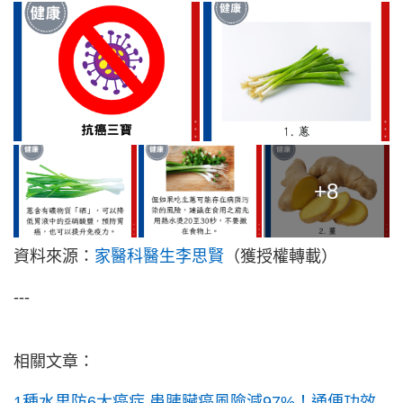
+8
資料來源：
家醫科醫生李思賢
（獲授權轉載）
---
相關文章：
1種水果防6大癌症 患胰臟癌風險減97%！通便功效