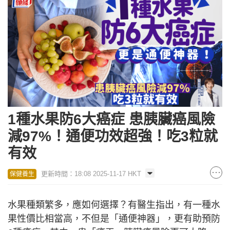
1種水果防6大癌症 患胰臟癌風險
減97%！通便功效超強！吃3粒就
有效
更新時間：18:08 2025-11-17 HKT
保健養生
水果種類繁多，應如何選擇？有醫生指出，有一種水
果性價比相當高，不但是「通便神器」，更有助預防