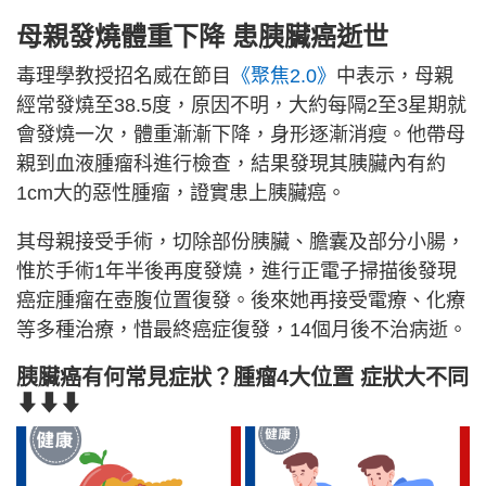
母親發燒體重下降 患胰臟癌逝世
毒理學教授招名威在節目
《聚焦2.0》
中表示，母親
經常發燒至38.5度，原因不明，大約每隔2至3星期就
會發燒一次，體重漸漸下降，身形逐漸消瘦。他帶母
親到血液腫瘤科進行檢查，結果發現其胰臟內有約
1cm大的惡性腫瘤，證實患上胰臟癌。
其母親接受手術，切除部份胰臟、膽囊及部分小腸，
惟於手術1年半後再度發燒，進行正電子掃描後發現
癌症腫瘤在壺腹位置復發。後來她再接受電療、化療
等多種治療，惜最終癌症復發，14個月後不治病逝。
胰臟癌有何常見症狀？
腫瘤4大位置 症狀大不同
⬇⬇⬇