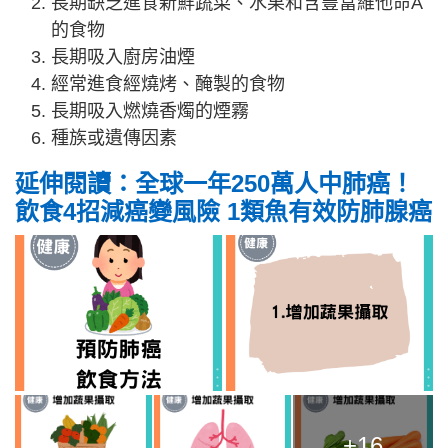
長期缺乏進食新鮮蔬菜、水果和含豐富維他命A
的食物
長期吸入廚房油煙
經常進食經燒烤、醃製的食物
長期吸入燃燒香燭的煙霧
種族或遺傳因素
延伸閱讀：全球一年250萬人中肺癌！
飲食4招減癌變風險 1類魚有效防肺腺癌
+16