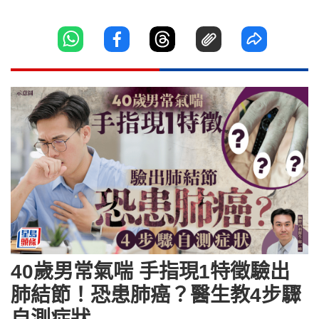
40歲男常氣喘 手指現1特徵驗出
肺結節！恐患肺癌？醫生教4步驟
自測症狀