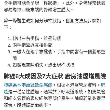
令手指可能會呈現「杵狀指」。此外，身體經常缺氧
容易導致四肢末端的骨頭增生腫大。
蘇一峰醫生教如何分辨杵狀指，自測方法及步驟如
下：
伸出左右手指，並呈勾狀
兩手指靠近互相併攏
一般人在兩手靠攏後，手指中間會有一個菱形空
隙
如發現空隙消失，恐出現杵狀指
肺癌6大成因及7大症狀 廚房油煙增風險
肺癌為本港頭號致命癌症
，根據本港醫管局資料，
肺
癌
是一種惡性腫瘤，通常於下呼吸道系統，如支氣管
和細支氣管的表皮細胞等部位產生。肺癌若能夠提早
發現，能夠提高治癒率。