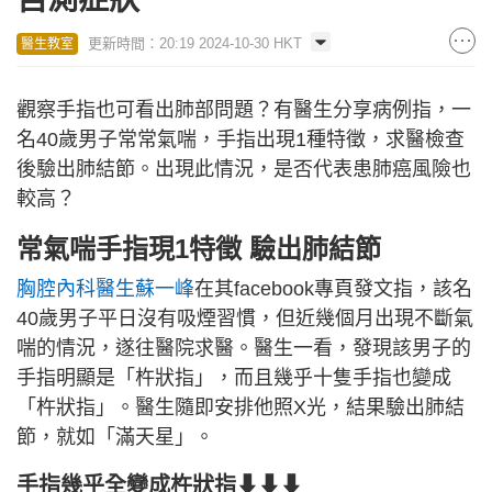
更新時間：20:19 2024-10-30 HKT
醫生教室
觀察手指也可看出肺部問題？有醫生分享病例指，一
名40歲男子常常氣喘，手指出現1種特徵，求醫檢查
後驗出肺結節。出現此情況，是否代表患肺癌風險也
較高？
常氣喘手指現1特徵 驗出肺結節
胸腔內科醫生蘇一峰
在其facebook專頁發文指，該名
40歲男子平日沒有吸煙習慣，但近幾個月出現不斷氣
喘的情況，遂往醫院求醫。醫生一看，發現該男子的
手指明顯是「杵狀指」，而且幾乎十隻手指也變成
「杵狀指」。醫生隨即安排他照X光，結果驗出肺結
節，就如「滿天星」。
手指幾乎全變成杵狀指⬇⬇⬇