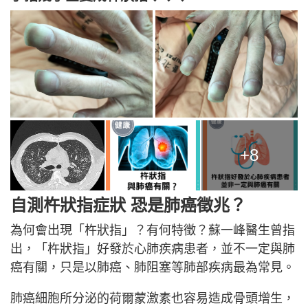
+8
自測杵狀指症狀 恐是肺癌徵兆？
為何會出現「杵狀指」？有何特徵？蘇一峰醫生曾指
出，「杵狀指」好發於心肺疾病患者，並不一定與肺
癌有關，只是以肺癌、肺阻塞等肺部疾病最為常見。
肺癌細胞所分泌的荷爾蒙激素也容易造成骨頭增生，