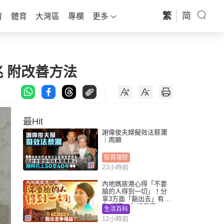
繁
简
育
體育
大灣區
專欄
更多
兆 附改善方法
最Hit
謝偉俊夫婦擬效法蔡瀾
｜周顯
投資理財
23小時前
內地媽居港心得「不要
臉的人得到一切」！分
享3方面「豁出去」有著
數 網民：你好厲害
生活百科
12小時前