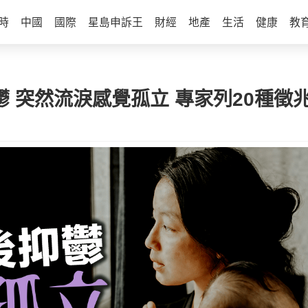
時
中國
國際
星島申訴王
財經
地產
生活
健康
教
鬱 突然流淚感覺孤立 專家列20種徵