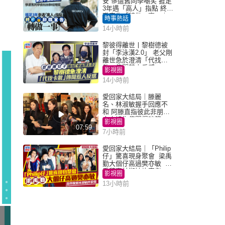
安 慘遭舊同學嘲笑 捱足
3年遇「高人」指點 終辭
職宣告「轉做一事」｜
時事熱話
Juicy叮
14小時前
黎彼得離世丨黎樹德被
封「李泳漢2.0」 老父剛
離世急於澄清「代找卡
數」傳聞惹人反感
影視圈
14小時前
愛回家大結局｜滕麗
名、林淑敏握手回應不
和 阿滕直指彼此非朋友
大小姐指傳聞得啖笑
影視圈
07:59
7小時前
愛回家大結局｜「Philip
仔」驚喜現身聚會 梁禹
勤大個仔高過樊亦敏 超
乖黐實林淑敏許家傑
影視圈
13小時前