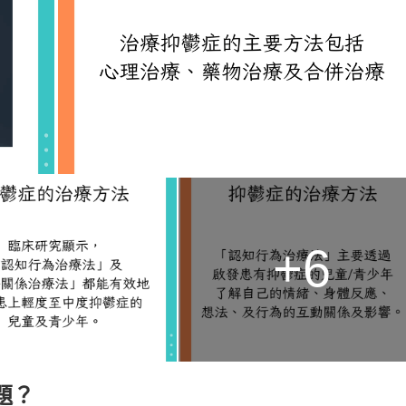
+6
題？