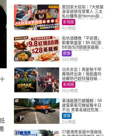
愛回家大結局｜7大綠葉
身家過億背景驚人 三太
私伙鱷魚皮Hermès拍劇
蘇姐原來是半山樓后
影視圈
9小時前
街坊酒樓推「平民價」
歎奢華盛宴！$9.8紅燒
BB鴿/$28開邊蒸龍蝦 3
大晚餐超值優惠
飲食
12小時前
功夫女足丨周星馳千呼
萬喚終出來！偕劉嘉玲
迪麗熱巴超狂陣容破天
十
荒現身香港謝票
影視圈
10小時前
東涌龍運巴撼鐵騎｜58
歲電單車司機留醫半日
不治 男車長被控危駕今
早提堂
突發
低
2小時前
產
27歲港男家道中落做保