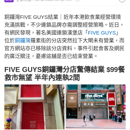
銅鑼灣FIVE GUYS結業｜近年本港飲食業經營環境
充滿挑戰，不少連鎖品牌亦需調整經營策略。近日，
有網民發現，著名美國連鎖漢堡店「
FIVE GUYS
」
位於
銅鑼灣
羅素街的分店突然拉下大閘未有營業，而
官方網站亦已移除該分店資料，事件引起食客及網民
的廣泛關注，憂慮這舖是否已結束營業。
FIVE GUYS銅鑼灣分店驚傳結業 $99餐
救市無望 半年內連執2間