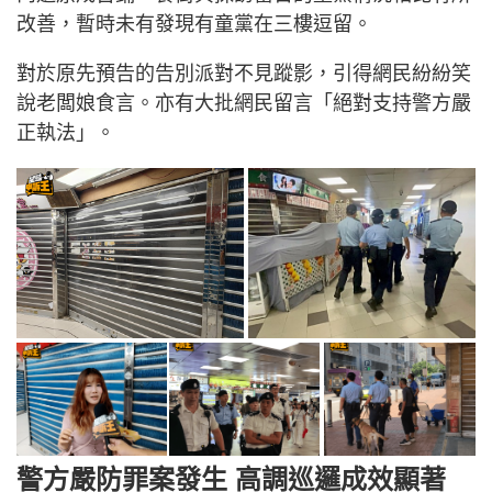
改善，暫時未有發現有童黨在三樓逗留。
對於原先預告的告別派對不見蹤影，引得網民紛紛笑
說老闆娘食言。亦有大批網民留言「絕對支持警方嚴
正執法」。
警方嚴防罪案發生 高調巡邏成效顯著