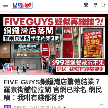
繁
简
FIVE GUYS銅鑼灣店驚傳結業？
羅素街舖位拉閘 官網已除名 網民
嘆：我咁有錢都卻步
更新時間：10:32 2026-05-13 HKT
飲食