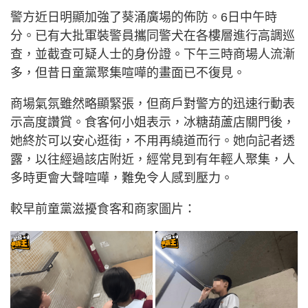
警方近日明顯加強了葵涌廣場的佈防。6日中午時
分。已有大批軍裝警員攜同警犬在各樓層進行高調巡
查，並截查可疑人士的身份證。下午三時商場人流漸
多，但昔日童黨聚集喧嘩的畫面已不復見。
商場氣氛雖然略顯緊張，但商戶對警方的迅速行動表
示高度讚賞。食客何小姐表示，冰糖葫蘆店關門後，
她終於可以安心逛街，不用再繞道而行。她向記者透
露，以往經過該店附近，經常見到有年輕人聚集，人
多時更會大聲喧嘩，難免令人感到壓力。
較早前童黨滋擾食客和商家圖片：