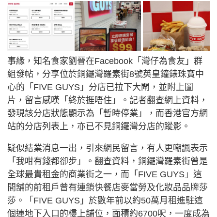
事緣，知名食家劉晉在Facebook「灣仔為食友」群
組發帖，分享位於銅鑼灣羅素街8號英皇鐘錶珠寶中
心的「FIVE GUYS」分店已拉下大閘，並附上圖
片，留言感嘆「終於捱唔住」。記者翻查網上資料，
發現該分店狀態顯示為「暫時停業」，而香港官方網
站的分店列表上，亦已不見銅鑼灣分店的蹤影。
疑似結業消息一出，引來網民留言，有人更嘲諷表示
「我咁有錢都卻步」。翻查資料，銅鑼灣羅素街曾是
全球最貴租金的商業街之一，而「FIVE GUYS」這
間舖的前租戶曾有連鎖快餐店麥當勞及化妝品品牌莎
莎。「FIVE GUYS」於數年前以約50萬月租進駐這
個連地下入口的樓上舖位，面積約6700呎，一度成為