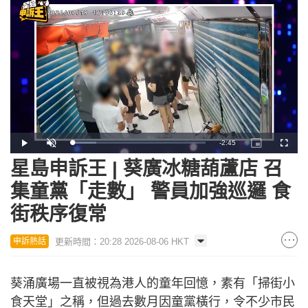
Remaining
-
2:45
Loaded
:
Play
Unmute
Picture-
Fullscr
18.22%
in-
Picture
星島申訴王 | 葵廣冰糖葫蘆店 召
Time
集童黨「走數」 警員加強巡邏 食
街秩序復常
更新時間：20:28 2026-08-06 HKT
申訴熱話
葵涌廣場一直被視為港人的童年回憶，素有「掃街小
食天堂」之稱，但過去數月因童黨橫行，令不少市民