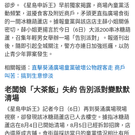
卻步。《星島申訴王》早前獨家揭露，商場內童黨活
動頻繁，滋擾食客及附近商戶，矛頭更直指廣場食街
的一間冰糖葫蘆店。據報童黨與該店店主薛小姐關係
密切，薛小姐更揚言於今日（6日）大派200串冰糖葫
蘆，召集年輕男女舉辦一場「告別派對」。報道刊出
後，隨即引起全城關注，警方亦連日加強巡邏，以防
止青少年罪案發生。
相關報道：
直擊葵涌廣場童黨破壞公物趕客走 商戶
叫苦：搞到生意慘淡
老闆娘「大茶飯」失約 告別派對變默默
清場
《星島申訴王》記者今日（6日）再到葵涌廣場現場
視察，卻發現該冰糖葫蘆店已人去樓空。據指冰糖葫
蘆店在8月4日已開始清場，8月5日已經拆卸招牌，店
內還原成吉鋪。食街與採訪當日的童黨情況相比有所