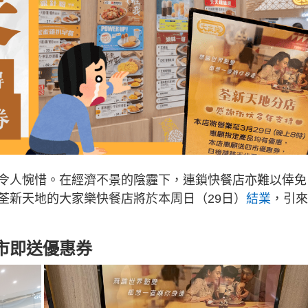
令人惋惜。在經濟不景的陰霾下，連鎖快餐店亦難以倖免
荃新天地的大家樂快餐店將於本周日（29日）
結業
，引來
市即送優惠券