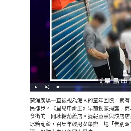
L
P
U
o
l
n
a
a
m
d
y
u
葵涌廣場一直被視為港人的童年回憶，素有
e
t
d
e
:
民卻步。《星島申訴王》早前獨家揭露，商
1
8
.
食街的一間冰糖葫蘆店。據報童黨與該店店
8
7
冰糖葫蘆，召集年輕男女舉辦一場「告別派
%