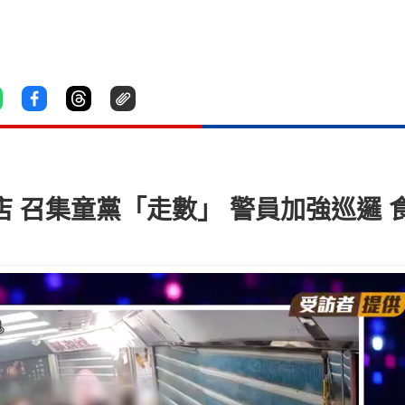
蘆店 召集童黨「走數」 警員加強巡邏