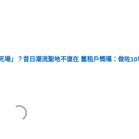
死場」？昔日潮流聖地不復在 舊租戶慨嘆：做咗10