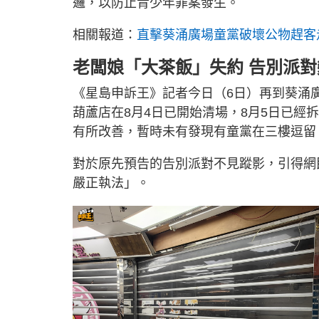
邏，以防止青少年罪案發生。
相關報道：
直擊葵涌廣場童黨破壞公物趕客
老闆娘「大茶飯」失約 告別派
《星島申訴王》記者今日（6日）再到葵涌
葫蘆店在8月4日已開始清場，8月5日已
有所改善，暫時未有發現有童黨在三樓逗留
對於原先預告的告別派對不見蹤影，引得網
嚴正執法」。