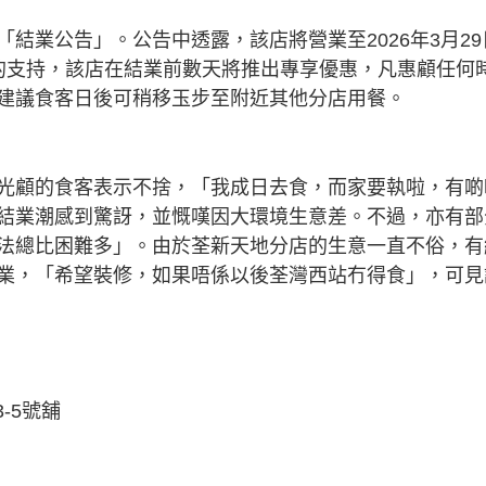
結業公告」。公告中透露，該店將營業至2026年3月29
的支持，該店在結業前數天將推出專享優惠，凡惠顧任何
建議食客日後可稍移玉步至附近其他分店用餐。
光顧的食客表示不捨，「我成日去食，而家要執啦，有啲
結業潮感到驚訝，並慨嘆因大環境生意差。不過，亦有部
法總比困難多」。由於荃新天地分店的生意一直不俗，有
業，「希望裝修，如果唔係以後荃灣西站冇得食」，可見
-5號舖