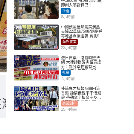
得1900萬 攪珠結果出爐
即刻入嚟對冧巴！
社會
8小時前
中國預製屋熱銷美澳墨
夫婦22萬購750呎兩房戶
零地基直接組裝 實測9個
月激讚
海外置業
23小時前
遊日買藥回港隨時墮法
網 大律師提醒需留意成
分：部分藥物管有已違
法 代朋友買可抗辯？
社會
7小時前
外籍專才據報陸續回流
香港 鍾情低稅率不惜減
薪 帶動寫字樓豪宅及學
位競爭「香港已重現生
商業創科
機」
15小時前