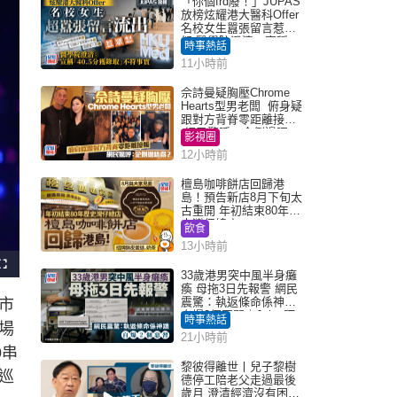
「你個frd廢！」JUPAS
放榜炫耀港大醫科Offer
名校女生囂張留言惹眾
怒 醫學院澄清：宣稱
時事熱話
「40.5分獲錄取」不符事
11小時前
實｜Juicy叮
佘詩曼疑胸壓Chrome
Hearts型男老闆 俯身疑
跟對方背脊零距離接觸
網民驚呼：企側邊唔
影視圈
得？
12小時前
檀島咖啡餅店回歸港
島！預告新店8月下旬太
古重開 年初結束80年歷
史灣仔總店
飲食
13小時前
F
33歲港男突中風半身癱
u
l
瘓 母拖3日先報警 網民
l
震驚：執返條命係神蹟
市
s
c
自爆2個惡習｜Juicy叮
時事熱話
r
場
e
21小時前
e
n
0串
黎彼得離世丨兒子黎樹
巡
德停工陪老父走過最後
歲月 澄清經濟沒有困