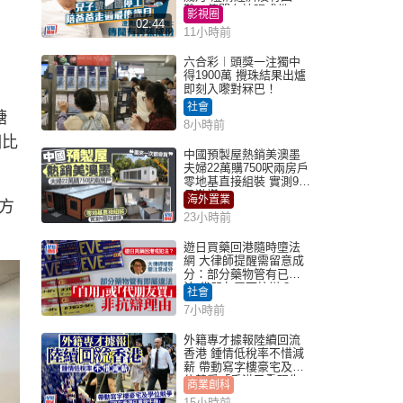
難：傳聞有誇張成份
影視圈
02:44
11小時前
六合彩︱頭獎一注獨中
得1900萬 攪珠結果出爐
即刻入嚟對冧巴！
社會
糖
8小時前
相比
中國預製屋熱銷美澳墨
夫婦22萬購750呎兩房戶
零地基直接組裝 實測9個
月激讚
海外置業
方
23小時前
遊日買藥回港隨時墮法
網 大律師提醒需留意成
分：部分藥物管有已違
法 代朋友買可抗辯？
社會
7小時前
外籍專才據報陸續回流
香港 鍾情低稅率不惜減
薪 帶動寫字樓豪宅及學
位競爭「香港已重現生
商業創科
機」
15小時前