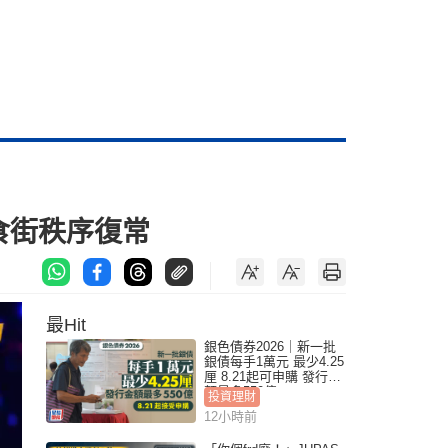
 食街秩序復常
最Hit
銀色債券2026｜新一批
銀債每手1萬元 最少4.25
厘 8.21起可申購 發行金
額最多550億
投資理財
12小時前