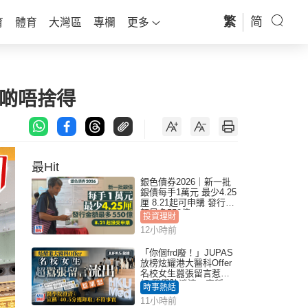
繁
简
育
體育
大灣區
專欄
更多
有啲唔捨得
最Hit
銀色債券2026｜新一批
銀債每手1萬元 最少4.25
厘 8.21起可申購 發行金
額最多550億
投資理財
12小時前
「你個frd廢！」JUPAS
放榜炫耀港大醫科Offer
名校女生囂張留言惹眾
怒 醫學院澄清：宣稱
時事熱話
「40.5分獲錄取」不符事
11小時前
實｜Juicy叮