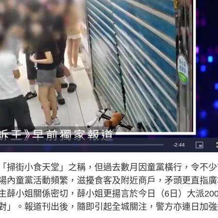
R
-
2:44
P
i
c
e
t
「掃街小食天堂」之稱，但過去數月因童黨橫行，令不少
u
r
m
e
場內童黨活動頻繁，滋擾食客及附近商戶，矛頭更直指廣
-
i
a
n
主薛小姐關係密切，薛小姐更揚言於今日（6日）大派20
-
P
i
對」。報道刊出後，隨即引起全城關注，警方亦連日加強
i
c
t
n