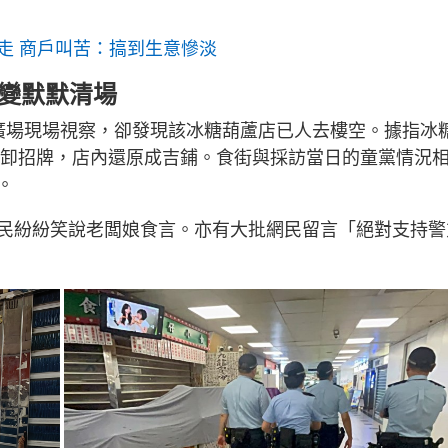
u
r
e
i
走 商戶叫苦：搞到生意慘淡
n
對變默默清場
g
T
廣場現場視察，卻發現該冰糖葫蘆店已人去樓空。據指冰
i
經拆卸招牌，店內還原成吉鋪。食街與採訪當日的童黨情況
m
。
e
民紛紛笑說老闆娘食言。亦有大批網民留言「絕對支持警