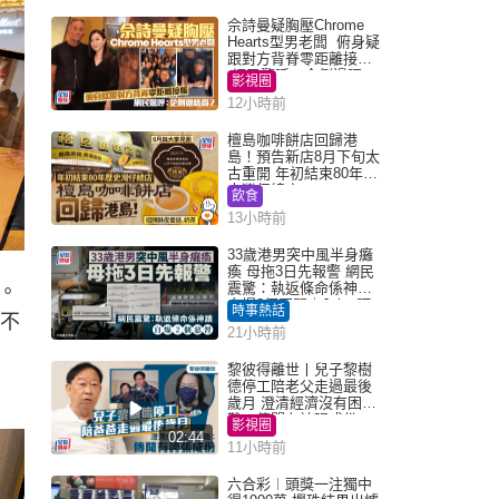
佘詩曼疑胸壓Chrome
Hearts型男老闆 俯身疑
跟對方背脊零距離接觸
網民驚呼：企側邊唔
影視圈
得？
12小時前
檀島咖啡餅店回歸港
島！預告新店8月下旬太
古重開 年初結束80年歷
史灣仔總店
飲食
13小時前
33歲港男突中風半身癱
瘓 母拖3日先報警 網民
震驚：執返條命係神蹟
。
自爆2個惡習｜Juicy叮
時事熱話
不
21小時前
黎彼得離世丨兒子黎樹
德停工陪老父走過最後
歲月 澄清經濟沒有困
難：傳聞有誇張成份
影視圈
02:44
11小時前
六合彩︱頭獎一注獨中