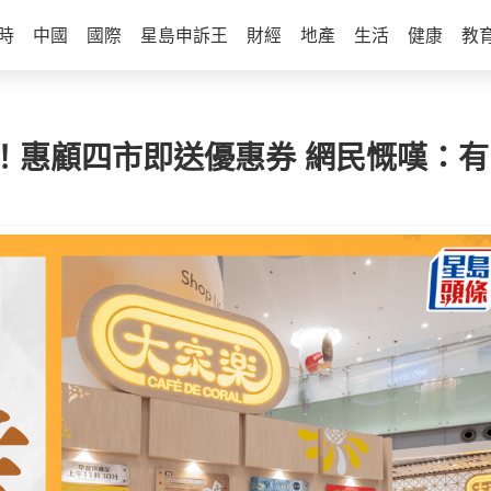
時
中國
國際
星島申訴王
財經
地產
生活
健康
教
！惠顧四市即送優惠券 網民慨嘆：