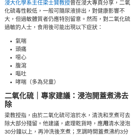
浸大化學系主任梁士賢教授
曾在浸大專頁分享，二氧
化硫毒性較低，一般可隨尿液排出，對健康影響不
大，但過敏體質者仍應特別留意。然而，對二氧化硫
過敏的人士，食用後可能出現以下症狀：
氣喘
頭痛
噁心
腹瀉
嘔吐
哮喘（多為兒童）
二氧化硫｜專家建議：浸泡開蓋煮沸去
除
梁教授指，由於二氧化硫可溶於水，清洗和烹煮可去
除大部分殘留。他建議，處理乾貨時，應
用
清水浸泡
30分鐘以上，再沖洗後烹煮；烹調時開蓋煮沸約3分