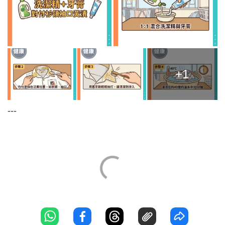
+1
---