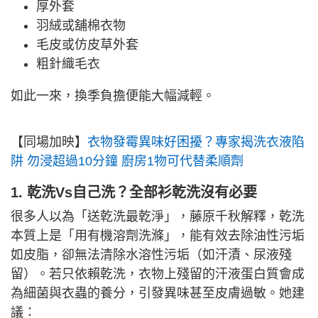
厚外套
羽絨或舖棉衣物
毛皮或仿皮草外套
粗針織毛衣
如此一來，換季負擔便能大幅減輕。
【同場加映】
衣物發霉異味好困擾？專家揭洗衣液陷
阱 勿浸超過10分鐘 廚房1物可代替柔順劑
1. 乾洗Vs自己洗？全部衫乾洗沒有必要
很多人以為「送乾洗最乾淨」，藤原千秋解釋，乾洗
本質上是「用有機溶劑洗滌」，能有效去除油性污垢
如皮脂，卻無法清除水溶性污垢（如汗漬、尿液殘
留）。若只依賴乾洗，衣物上殘留的汗液蛋白質會成
為細菌與衣蟲的養分，引發異味甚至皮膚過敏。她建
議：