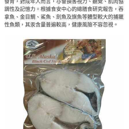
發育，對成年人而言，亦會損害視力、聽覺、肌肉協
調性及記憶力。根據食安中心的總膳食研究報告，吞
拿魚、金目鯛、鯊魚、劍魚及旗魚等體型較大的捕獵
性魚類，其汞含量普遍較高，健康風險不容忽視。