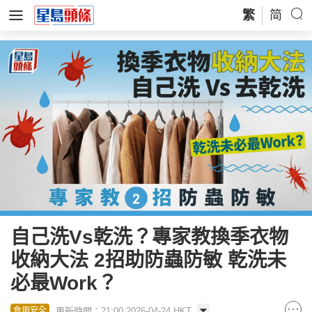
繁
简
自己洗Vs乾洗？專家教換季衣物
收納大法 2招助防蟲防敏 乾洗未
必最Work？
更新時間：21:00 2026-04-24 HKT
食用安全