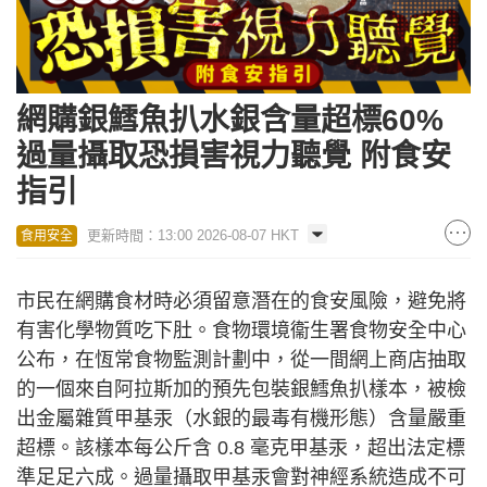
網購銀鱈魚扒水銀含量超標60%
過量攝取恐損害視力聽覺 附食安
指引
更新時間：13:00 2026-08-07 HKT
食用安全
市民在網購食材時必須留意潛在的食安風險，避免將
有害化學物質吃下肚。食物環境衞生署食物安全中心
公布，在恆常食物監測計劃中，從一間網上商店抽取
的一個來自阿拉斯加的預先包裝銀鱈魚扒樣本，被檢
出金屬雜質甲基汞（水銀的最毒有機形態）含量嚴重
超標。該樣本每公斤含 0.8 毫克甲基汞，超出法定標
準足足六成。過量攝取甲基汞會對神經系統造成不可