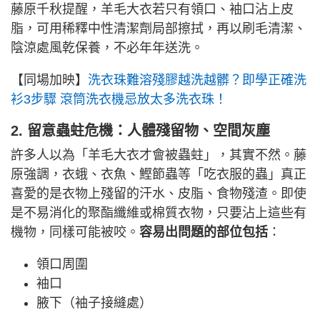
藤原千秋提醒，羊毛大衣若只有領口、袖口沾上皮
脂，可用稀釋中性清潔劑局部擦拭，再以刷毛清潔、
陰涼處風乾保養，不必年年送洗。
【同場加映】
洗衣珠難溶殘膠越洗越髒？即學正確洗
衫3步驟 滾筒洗衣機忌放太多洗衣珠！
2. 留意蟲蛀危機：人體殘留物、空間灰塵
許多人以為「羊毛大衣才會被蟲蛀」，其實不然。藤
原強調，衣蛾、衣魚、鰹節蟲等「吃衣服的蟲」真正
喜愛的是衣物上殘留的汗水、皮脂、食物殘渣。即使
是不易消化的聚酯纖維或棉質衣物，只要沾上這些有
機物，同樣可能被咬。
容易出問題的部位包括
：
領口周圍
袖口
腋下（袖子接縫處）