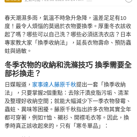
春天潮濕多雨，氣溫不時急升急降，溫差足足有10
度！最令人煩惱的莫過於衣物要換季。厚重冬衣該收
起了嗎？哪些可以自己洗？哪些必須送洗衣店？日本
專家教大家「換季收納法」，延長衣物壽命、預防蟲
蛀與過敏。
冬季衣物的收納和洗滌技巧 換季需要全
部衫換走？
日媒報道，
家事達人藤原千秋
提出一套「換季收納
法」，只要掌握2個重點：去除汗漬皮脂污垢、清潔
及整理好收納空間；就能大幅減少下一季衣物發霉、
蟲蛀、異味等困擾。藤原千秋指出許多衣物其實全年
都可穿著，例如T恤、襯衫、開襟毛衣等。因此，換
季時真正該收起來的，只有「寒冬單品」：