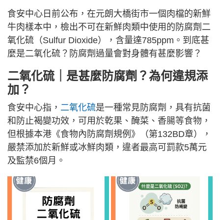
食安中心日前公布，在元朗大橋街市一個肉檔的新鮮
牛肉樣本中，檢出不可在新鮮肉類中使用的防腐劑二
氧化硫（Sulfur Dioxide），含量達785ppm。到底甚
麼是二氧化硫？防腐劑過量會對身體有甚麼影響？
二氧化硫｜是甚麼
防腐劑
？為何違規添
加？
食安中心指，
二氧化硫
是一種常見防腐劑，具有抗菌
和防止褐變功效，可用於乾果、醃菜、香腸等食物，
但根據本港《食物內防腐劑規例》（第132BD章），
嚴禁添加於新鮮或冰鮮肉類，違者最高可罰款5萬元
及監禁6個月。