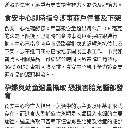
逆轉的傷害，嚴重者更會損害視力、聽覺及記憶力。
食安中心即時指令涉事商戶停售及下架
食安中心在確認樣本甲基汞含量超出每公斤 0.5 毫克
的法定上限後，已即時知會涉事商戶並採取跟進行
動。中心已指令商戶將受影響批次的銀鱈魚扒停售及
下架，涉事進口商亦已按指示開展回收工作。市民如
曾購入相關產品，可於辦公時間內致電進口商熱線
3643 0172 查詢回收安排，食安中心現正全力追查問
題產品的源頭與流向。
孕婦與幼童過量攝取 恐損害胎兒腦部發
育
食安中心發言人指出，魚類中的汞主要以甲基汞形式
存在，而進食大型捕獵性魚類是人類攝入水銀的主要
途徑。過量攝取甲基汞不僅會影響胎兒及幼童的腦部