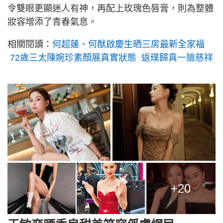
令雙眼更顯迷人有神，再配上玫瑰色唇膏，則為整體
妝容增添了青春氣息。
相關閱讀：
何超蓮、何猷啟慶生晒三房最新全家福
72歲三太陳婉珍素顏展真實狀態 返璞歸真一臉慈祥
+20