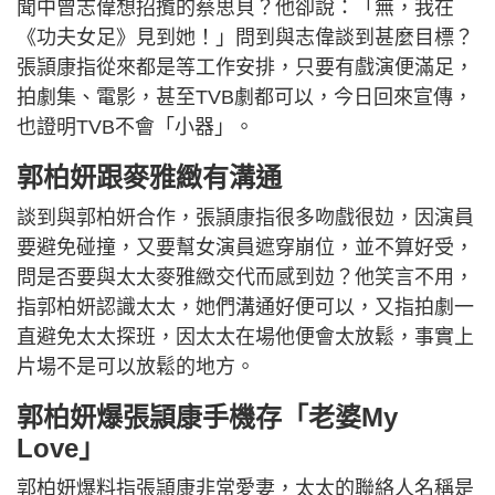
聞中曾志偉想招攬的蔡思貝？他卻說：「無，我在
《功夫女足》見到她！」問到與志偉談到甚麼目標？
張頴康指從來都是等工作安排，只要有戲演便滿足，
拍劇集、電影，甚至TVB劇都可以，今日回來宣傳，
也證明TVB不會「小器」。
郭柏妍跟麥雅緻有溝通
談到與郭柏妍合作，張頴康指很多吻戲很攰，因演員
要避免碰撞，又要幫女演員遮穿崩位，並不算好受，
問是否要與太太麥雅緻交代而感到攰？他笑言不用，
指郭柏妍認識太太，她們溝通好便可以，又指拍劇一
直避免太太探班，因太太在場他便會太放鬆，事實上
片場不是可以放鬆的地方。
郭柏妍爆張頴康手機存「老婆My
Love」
郭柏妍爆料指張頴康非常愛妻，太太的聯絡人名稱是