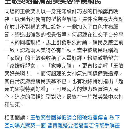
王敏奕晒香肩甜美笑容俘虜網民
同場的王敏奕則以一身充滿設計巧思的掛頸露肩晚
裝，展現出她獨有的型格與氣場。這件晚裝最大亮點
在於其不對稱的領口設計，一側加入了白色拼布細
節，營造出強烈的視覺衝擊。何超蓮在社交平台分享
二人的同框靚相，馬上引發熱烈討論，網民反應空前
一致，認為兩人美得各有千秋。當中被網民暱稱為
「家嫂」的王敏奕收穫了大量好評，粉絲激動留言
「家嫂好靚女」、「家嫂完勝」，更直接高呼「王敏
奕好美啊！」。而何超蓮的女神氣質同樣備受追捧，
其白滑皮膚讓網民羨慕不已，也有粉絲特別指出「超
蓮的盤髮特别好看」。可見兩人的魅力確實深入民
心，這次的黑裙造型對決，最終在一片讚美聲中以打
和結束。
相關閱讀：
王敏奕曾國祥低調合體破婚變傳言 私下
互動曝光默契一面 曾傳離婚要老爺曾志偉幫手解畫