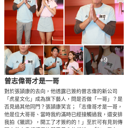
+9
曾志偉哥才是一哥
對於張頴康的去向，他透露已簽約曾志偉的新公司
「虎星文化」成為旗下藝人，問是否做「一哥」？是
否見過其他同門？張頴康笑言；「志偉哥才是一哥，
他是位大哥哥、當時我約滿時已經接觸過我，還安排
我拍《獵謊》，開工了才簽約的！」至於可有見到傳