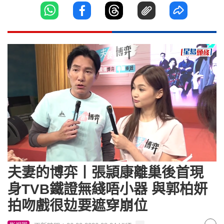
Loaded
:
Unmute
6.09%
夫妻的博弈丨張頴康離巢後首現
身TVB鐵證無綫唔小器 與郭柏妍
拍吻戲很攰要遮穿崩位