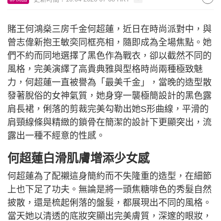
賭王何鴻燊三房千金何超蓮，近日在時尚派對中，與
曾志偉新抱王敏奕同框亮相，隨即成為全場焦點。她
們不約而同地選擇了黑色作為戰衣，卻以截然不同的
風格，完美演繹了高貴典雅與型格時尚兩種極致魅
力，何超蓮一直被譽為「最美千金」，當晚的造型散
發著脫俗的女神氣質，她身穿一襲極簡設計的黑色露
肩長裙，俐落的剪裁完美勾勒出她S形曲線，平滑的
肩頸線條與精緻的鎖骨在簡潔的設計下更顯突出，流
露出一種不經意的性感。
何超蓮白滑肌膚增添少女感
何超蓮為了配襯這身簡約而不失隆重的造型，在細節
上也下足了功夫。無論是將一頭焦糖啡色的秀髮自然
披散，還是梳起俐落的盤髮，都展現出不同的風格。
當天她以清透的底妝突顯出完美膚質，深邃的眼妝，