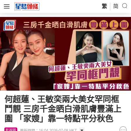
繁
简
何超蓮、王敏奕兩大美女罕同框
鬥靚 三房千金晒白滑肌膚豐滿上
圍 「家嫂」靠一特點平分秋色
更新時間：16:04 2026-07-08 HKT
影視圈