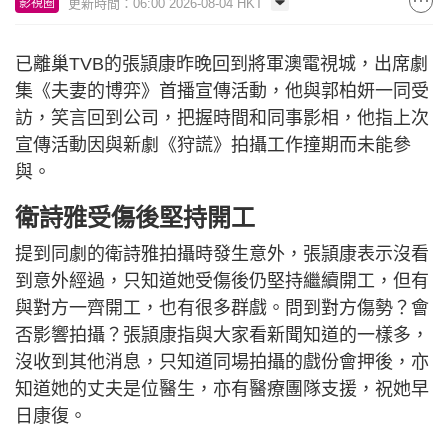
更新時間：06:00 2026-08-04 HKT
影視圈
已離巢TVB的張頴康昨晚回到將軍澳電視城，出席劇
集《夫妻的博弈》首播宣傳活動，他與郭柏妍一同受
訪，笑言回到公司，把握時間和同事影相，他指上次
宣傳活動因與新劇《狩謊》拍攝工作撞期而未能參
與。
衛詩雅受傷後堅持開工
提到同劇的衛詩雅拍攝時發生意外，張頴康表示沒看
到意外經過，只知道她受傷後仍堅持繼續開工，但有
與對方一齊開工，也有很多群戲。問到對方傷勢？會
否影響拍攝？張頴康指與大家看新聞知道的一樣多，
沒收到其他消息，只知道同場拍攝的戲份會押後，亦
知道她的丈夫是位醫生，亦有醫療團隊支援，祝她早
日康復。