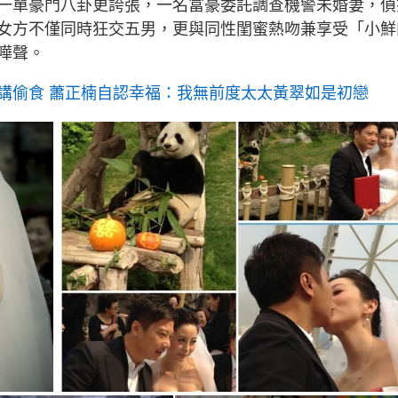
一單豪門八卦更誇張，一名富豪委託調查機警未婚妻，偵
女方不僅同時狂交五男，更與同性閨蜜熱吻兼享受「小鮮
嘩聲。
講偷食 蕭正楠自認幸福：我無前度太太黃翠如是初戀