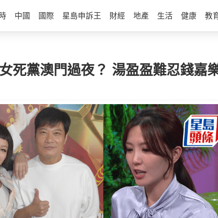
時
中國
國際
星島申訴王
財經
地產
生活
健康
教
與女死黨澳門過夜？ 湯盈盈難忍錢嘉