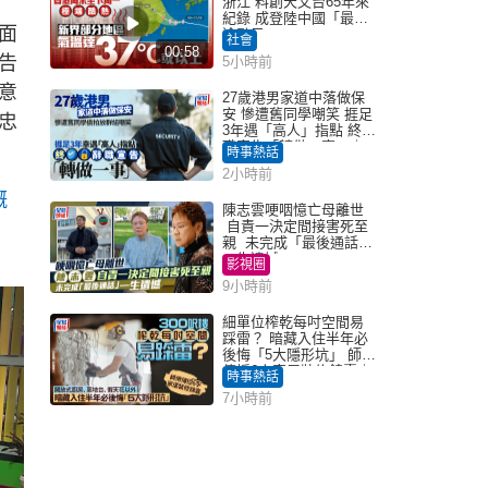
浙江 料創天文台65年來
紀錄 成登陸中國「最長
面
途颱風」
社會
00:58
告
5小時前
意
27歲港男家道中落做保
安 慘遭舊同學嘲笑 捱足
忠
3年遇「高人」指點 終辭
職宣告「轉做一事」｜
時事熱話
Juicy叮
2小時前
嘅
陳志雲哽咽憶亡母離世
自責一決定間接害死至
親 未完成「最後通話」
一生遺憾
影視圈
9小時前
細單位榨乾每吋空間易
踩雷？ 暗藏入住半年必
後悔「5大隱形坑」 師傅
傳授6字家居裝修錦囊｜
時事熱話
Juicy叮
7小時前