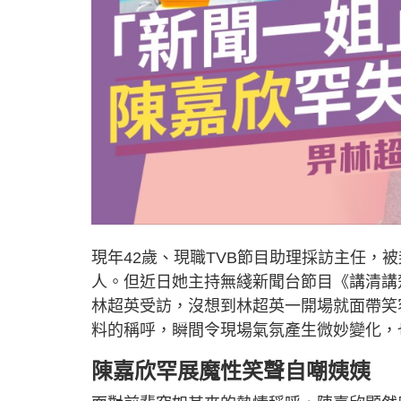
現年42歲、現職TVB節目助理採訪主任，
人。但近日她主持無綫新聞台節目《講清講
林超英受訪，沒想到林超英一開場就面帶笑
料的稱呼，瞬間令現場氣氛產生微妙變化，
陳嘉欣罕展魔性笑聲自嘲姨姨