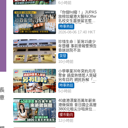
6小時前
「你個frd廢！」JUPAS
放榜炫耀港大醫科Offer
名校女生囂張留言惹眾
怒 醫學院澄清：宣稱
時事熱話
「40.5分獲錄取」不符事
2026-08-06 17:40 HKT
實｜Juicy叮
珍惜生命｜荃灣15歲少
年墮樓 事前曾報警預告
昏迷送院不治
突發
10小時前
小學畢業30年突約月月
聚會 過度熱情惹人質疑
另有目的 網民拆解「扮
熟」4大動機｜Juicy叮
時事熱話
長
5小時前
意
40歲港漂棄百萬年薪來
港做保險 昔日國企高層
3800元租尖沙咀床位｜
租盤Million
樓市動向
12小時前