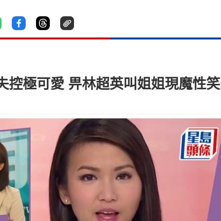
失控極可愛 畀林超英叫姐姐現魔性笑