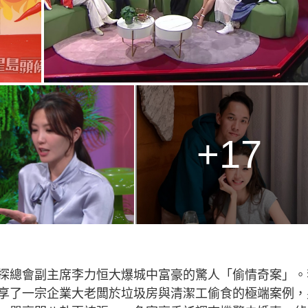
+17
探總會副主席李力恒大爆城中富豪的驚人「偷情奇案」。
，更分享了一宗企業大老闆於垃圾房與清潔工偷食的極端案例，