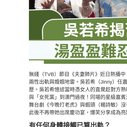
無綫（TVB）節目《夫妻肺片》近日熱播
兩性出軌與婚姻地雷。吳若希（Jinny）
歷。吳若希憶述當時憑女人的直覺趁對方熟
與「女死黨」到澳門過夜！同場的星級嘉賓
舞台劇《今晚打老虎》與蝦頭（楊詩敏）沒
此後不再帶她出席慶功宴，爆笑分享成為亮
有任何身體接觸已算出軌？