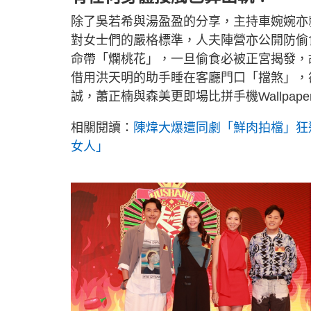
除了吳若希與湯盈盈的分享，主持車婉婉亦
對女士們的嚴格標準，人夫陣營亦公開防偷
命帶「爛桃花」，一旦偷食必被正宮揭發，
借用洪天明的助手睡在客廳門口「擋煞」，
誠，蕭正楠與森美更即場比拼手機Wallpa
相關閱讀：
陳煒大爆遭同劇「鮮肉拍檔」狂追
女人」