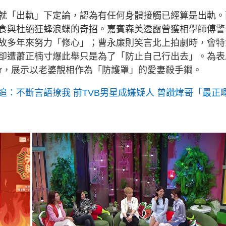
就「出軌」下定論，認為有任何身體接觸已經算是出軌。
食與杜絕狂蜂浪蝶的奇招。嘉賓森美透露曾獲相學師傅警
故多年來努力「修心」；曹永廉則笑言北上拍劇時，會特
卻遭蕭正楠寸爆此舉只是為了「防止自己行出去」。為表
per，展示以老婆靚相作為「防護罩」的愛妻殺手鐧。
：不斷言語撩我 前TVB男星成嫌疑人 曾讚煒哥「最正