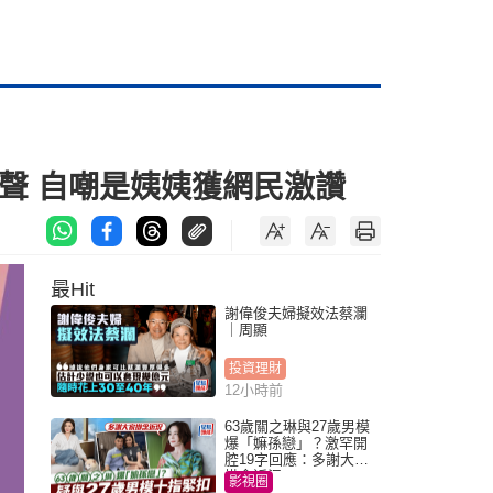
聲 自嘲是姨姨獲網民激讚
最Hit
謝偉俊夫婦擬效法蔡瀾
｜周顯
投資理財
12小時前
63歲關之琳與27歲男模
爆「嫲孫戀」？激罕開
腔19字回應：多謝大家
掛念近況
影視圈