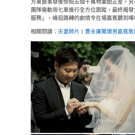
方東窗事發後慘賠五個千萬物業給正室。另
團隊需動用七車進行全方位跟蹤，最終揭發
服務」，峰迴路轉的劇情令在場嘉賓聽到嘩
相關閱讀：
夫妻肺片丨曹永廉驚爆男嘉賓敢