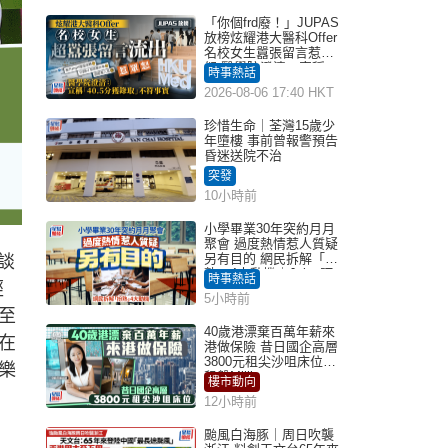
「你個frd廢！」JUPAS
放榜炫耀港大醫科Offer
名校女生囂張留言惹眾
怒 醫學院澄清：宣稱
時事熱話
「40.5分獲錄取」不符事
2026-08-06 17:40 HKT
實｜Juicy叮
珍惜生命｜荃灣15歲少
年墮樓 事前曾報警預告
昏迷送院不治
突發
10小時前
小學畢業30年突約月月
聚會 過度熱情惹人質疑
另有目的 網民拆解「扮
談
熟」4大動機｜Juicy叮
時事熱話
經
5小時前
至
40歲港漂棄百萬年薪來
在
港做保險 昔日國企高層
3800元租尖沙咀床位｜
樂
租盤Million
樓市動向
12小時前
颱風白海豚｜周日吹襲