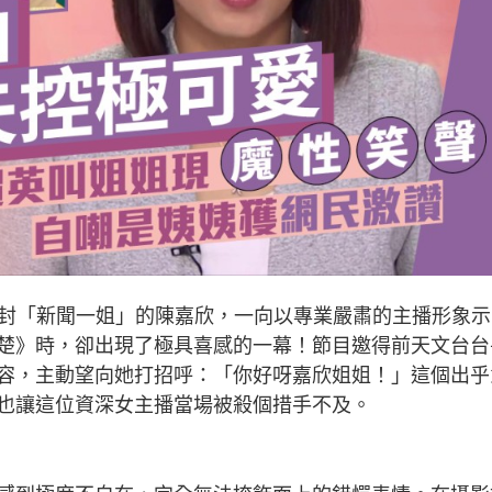
被封「新聞一姐」的陳嘉欣，一向以專業嚴肅的主播形象示
楚》時，卻出現了極具喜感的一幕！節目邀得前天文台台
容，主動望向她打招呼：「你好呀嘉欣姐姐！」這個出乎
也讓這位資深女主播當場被殺個措手不及。