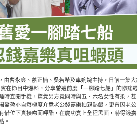
中，由曹永廉、蕭正楠、吳若希及車婉婉主持，日前一集大
任嘉賓在節目中爆料，分享曾遭前度「一腳踏七船」的慘痛
睡時查閱手機，驚覺男方竟同時與五、六名女性有染，甚
湯盈盈亦自爆極度介意老公錢嘉樂拍親熱戲，更曾因老公
有借位下真接吻而呷醋，在慶功宴上全程黑面，嚇得錢嘉
點。