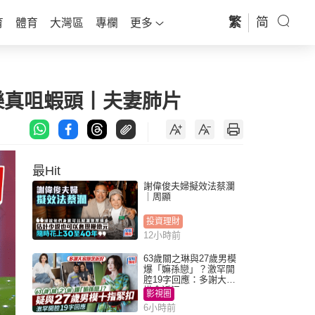
繁
简
育
體育
大灣區
專欄
更多
樂真咀蝦頭丨夫妻肺片
最Hit
謝偉俊夫婦擬效法蔡瀾
｜周顯
投資理財
12小時前
63歲關之琳與27歲男模
爆「嫲孫戀」？激罕開
腔19字回應：多謝大家
掛念近況
影視圈
6小時前