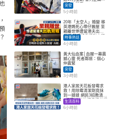
也
殺及自殺案
突發
5小時前
，
20年「太空人」婚變 移
英港媽死心帶仔搬屋 至
預
親離世慘遭留港夫出軌
背叛 苦嘆終看透對方留
？
時事熱話
港「真相」｜Juicy叮
4小時前
黃大仙血案│血腥一幕震
撼心靈 死者鄰居：個心
仲震緊
突發
3小時前
港人家居天花板發霉求
救！用除霉清潔劑竟抹
到一撻撻 網民3招教清潔
+保養 本地油漆品牌曾提
生活百科
醒勿用1物防變色
6小時前