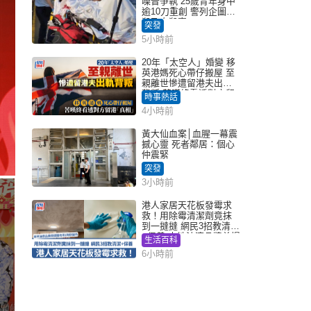
噪音爭執 25歲青年身中
逾10刀重創 警列企圖謀
殺及自殺案
突發
5小時前
20年「太空人」婚變 移
英港媽死心帶仔搬屋 至
親離世慘遭留港夫出軌
背叛 苦嘆終看透對方留
時事熱話
港「真相」｜Juicy叮
4小時前
黃大仙血案│血腥一幕震
撼心靈 死者鄰居：個心
仲震緊
突發
3小時前
港人家居天花板發霉求
救！用除霉清潔劑竟抹
到一撻撻 網民3招教清潔
+保養 本地油漆品牌曾提
生活百科
醒勿用1物防變色
6小時前