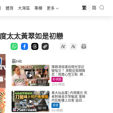
繁
简
育
體育
大灣區
專欄
更多
前度太太黃翠如是初戀
最Hit
陳錦鴻保護自閉兒受訪
變嗌交？ 激動反駁顏聯
武：我擔心咁又點 網民
批主持咄咄逼人
影視圈
01:20
10小時前
黃大仙血案│內情曝光 死
者對噪音非常敏感 電梯
內狂斬樓上住客 返回住
所墮樓亡
突發
02:38
9小時前