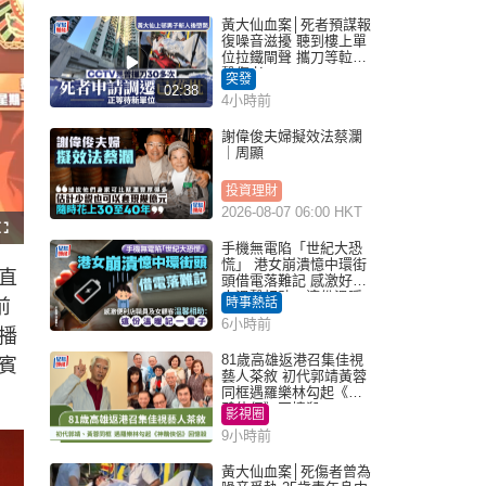
黃大仙血案│死者預謀報
復噪音滋擾 聽到樓上單
位拉鐵閘聲 攜刀等𨋢伏
擊傷者
突發
02:38
4小時前
謝偉俊夫婦擬效法蔡瀾
｜周顯
投資理財
2026-08-07 06:00 HKT
F
u
手機無電陷「世紀大恐
l
慌」 港女崩潰憶中環街
l
直
s
頭借電落難記 感激好心
c
人溫馨相助：這份溫暖
r
時事熱話
前
e
記一輩子｜Juicy叮
e
6小時前
n
播
81歲高雄返港召集佳視
賓
藝人茶敘 初代郭靖黃蓉
同框遇羅樂林勾起《神
鵰俠侶》回憶殺
影視圈
9小時前
黃大仙血案│死傷者曾為