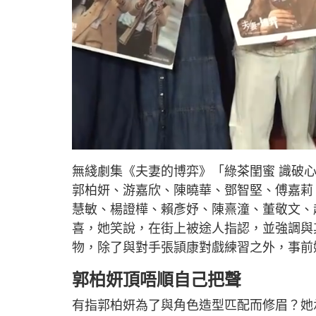
L
U
o
n
a
m
d
u
無綫劇集《夫妻的博弈》「綠茶閨蜜 識破
e
t
d
e
:
郭柏妍、游嘉欣、陳曉華、鄧智堅、傅嘉莉
7
.
4
慧敏、楊證樺、賴彥妤、陳熹潼、董敬文、
2
%
喜，她笑說，在街上被途人指認，並強調與
物，除了與對手張頴康對戲練習之外，事前
郭柏妍頂唔順自己把聲
有指郭柏妍為了與角色造型匹配而修眉？她