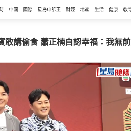
時
中國
國際
星島申訴王
財經
地產
生活
健康
教
賓敢講偷食 蕭正楠自認幸福：我無