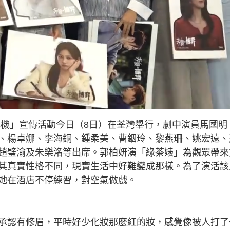
心機」宣傳活動今日（8日）在荃灣舉行，劇中演員馬國明
、楊卓娜、李海銅、鍾柔美、曹銦玲、黎燕珊、姚宏遠、
趙璧渝及朱樂洺等出席。郭柏妍演「綠茶婊」為觀眾帶來
其真實性格不同，現實生活中好難變成那樣。為了演活該
她在酒店不停練習，對空氣做戲。
承認有修眉，平時好少化妝那麼紅的妝，感覺像被人打了