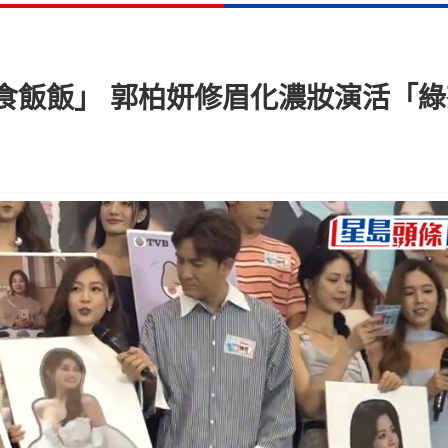
食飯飯」 郭柏妍修眉化濃妝演活「綠