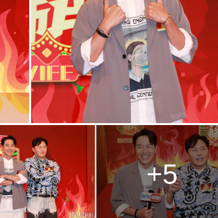
g
T
i
m
e
+5