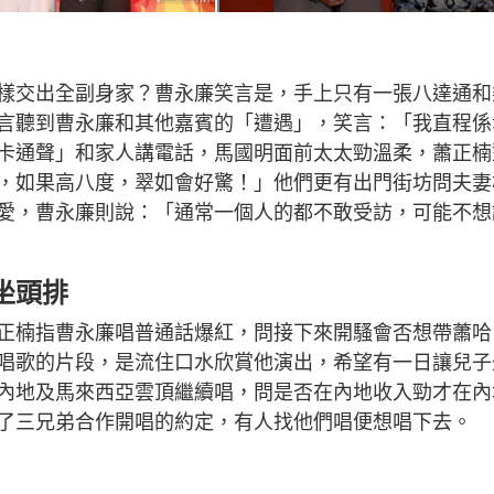
樣交出全副身家？曹永廉笑言是，手上只有一張八達通和
言聽到曹永廉和其他嘉賓的「遭遇」，笑言：「我直程係
卡通聲」和家人講電話，馬國明面前太太勁溫柔，蕭正楠
，如果高八度，翠如會好驚！」他們更有出門街坊問夫妻
愛，曹永廉則說：「通常一個人的都不敢受訪，可能不想
坐頭排
正楠指曹永廉唱普通話爆紅，問接下來開騷會否想帶蕭哈
唱歌的片段，是流住口水欣賞他演出，希望有一日讓兒子
內地及馬來西亞雲頂繼續唱，問是否在內地收入勁才在內
了三兄弟合作開唱的約定，有人找他們唱便想唱下去。