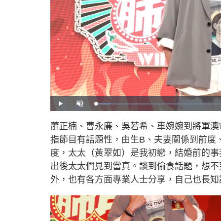
L
P
U
o
l
n
a
a
m
d
y
u
蕭正楠、曹永廉、吳若希、車婉婉到將軍澳
e
t
d
e
:
指節目有話題性，由生B、夫妻關係到前度
5
.
4
度，太太（黃翠如）是我初戀，結婚前的事
4
%
出後太太們見到當真。談到偷食話題，想不
外，也有各方面專業人士分享，自己也長知