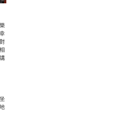
樂
幸
對
相
講
坐
地