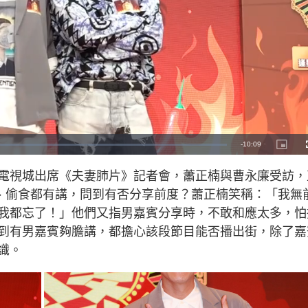
R
-
10:09
P
i
c
e
t
電視城出席《夫妻肺片》記者會，蕭正楠與曹永廉受訪，
u
r
m
e
、偷食都有講，問到有否分享前度？蕭正楠笑稱：「我無
-
i
a
n
我都忘了！」他們又指男嘉賓分享時，不敢和應太多，怕
-
P
i
到有男嘉賓夠膽講，都擔心該段節目能否播出街，除了嘉
i
c
t
識。
n
u
r
e
i
n