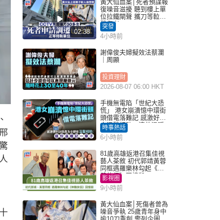
黃大仙血案│死者預謀報
復噪音滋擾 聽到樓上單
位拉鐵閘聲 攜刀等𨋢伏
擊傷者
突發
02:38
4小時前
謝偉俊夫婦擬效法蔡瀾
｜周顯
投資理財
2026-08-07 06:00 HKT
手機無電陷「世紀大恐
慌」 港女崩潰憶中環街
頭借電落難記 感激好心
、
人溫馨相助：這份溫暖
時事熱話
邢
記一輩子｜Juicy叮
6小時前
驚
81歲高雄返港召集佳視
人
藝人茶敘 初代郭靖黃蓉
同框遇羅樂林勾起《神
鵰俠侶》回憶殺
影視圈
9小時前
黃大仙血案│死傷者曾為
十
噪音爭執 25歲青年身中
逾10刀重創 警列企圖謀