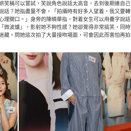
妍笑稱可以嘗試，笑說角色說話太高音，去到後期連自己
說話？她指盡量不會，「拍攝時有好多人望着，我又要轉
心理關口。」身旁的陳曉華指，對着女生可以用疊字說話
「微波爐」，影射她不夠性感？她卻覺得非常搞笑，同時
迷藏。問她這次拍了大量接吻場面，可會因此而害怕再拍