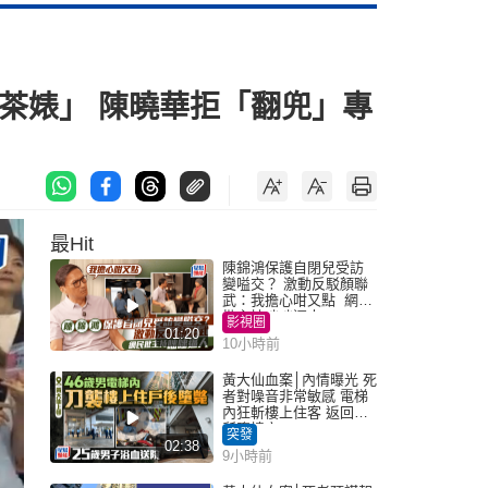
茶婊」 陳曉華拒「翻兜」專
最Hit
陳錦鴻保護自閉兒受訪
變嗌交？ 激動反駁顏聯
武：我擔心咁又點 網民
批主持咄咄逼人
影視圈
01:20
10小時前
黃大仙血案│內情曝光 死
者對噪音非常敏感 電梯
內狂斬樓上住客 返回住
所墮樓亡
突發
02:38
9小時前