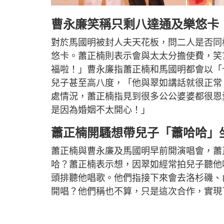
曹永廉笑稱只剩八達通及樂悠卡
對於馬國明被封人夫天花板，問二人是否同
悠卡。蕭正楠則表示會與太太分擔使費，笑
福啦！」曹永廉指蕭正楠和馬國明都會以「
兒子甚至高八度，「他與翠如講話就很正常
處情況，蕭正楠指見到很多公公婆婆都很恩
是因為婚姻不太開心！」
蕭正楠開騷想帶兒子「蕭哈哈」
蕭正楠與曹永廉及馬國明早前開演唱會，蕭
哈？蕭正楠表示想，因翠如經常拍兒子聽他
頭排聽他唱歌。他們指接下來會去洛杉磯、
開唱？他們稱也不算，只是這次合作，實現