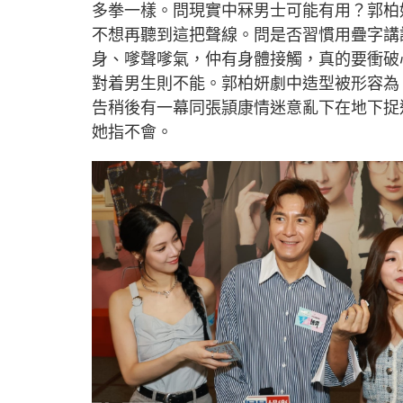
多拳一樣。問現實中冧男士可能有用？郭柏
不想再聽到這把聲線。問是否習慣用疊字講
身、嗲聲嗲氣，仲有身體接觸，真的要衝破
對着男生則不能。郭柏妍劇中造型被形容為
告稍後有一幕同張頴康情迷意亂下在地下捉
她指不會。