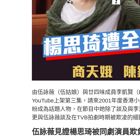
由伍詠薇（伍姑娘）與廿四味成員李凱賢（Br
YouTube上架第三集，請來2001年度
紛成為話題人物，在節目中她除了談及與李
更與伍詠薇談及在TVB拍劇時期被欺凌的
伍詠薇見證楊思琦被同劇演員欺