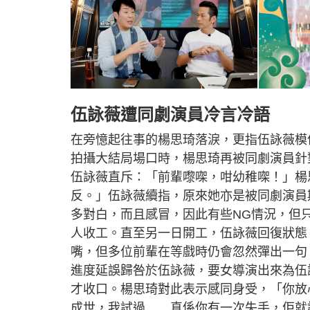
伍詠薇遭同劇演員冷言冷語
在旁憶起往事的楊思琦落淚，更指伍詠薇模
拍攝大結局場口時，楊思琦再被同劇演員針
伍詠薇直斥：「前輩嚟㗎，咁幼稚㗎！」楊
反。」伍詠薇續指，原來她亦是被同劇演員
多對白，而且感冒，因此有些NG情況，但
人收工。直至另一日開工，伍詠薇回復狀態
嘴，但多位前輩在等戲時仍會忽然彈出一句
進度延誤歸咎於伍詠薇，要女導演出來為伍
才收口。楊思琦對此表示感同身受，「你放
成世，我試過……真係你有一次失手，佢就