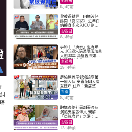
影視圈
9小時前
黎彼得離世丨因通波仔
離開《愛回家》 近年百
病纏身多次入ICU 劉鑾
雄黃宗澤曾施援手
影視圈
8小時前
季節丨「唐泰」近況曝
光 102歲朱瑞棠隱居加拿
大逾30年 滿屋舊照如博
物館精神極佳
影視圈
19小時前
房協遷置屋邨鴻鵠臺第
一座入伙 安置花園大廈
重建戶 住戶：新居望見
在
獅子山好開心！
社會
庭糾
8小時前
琦
肥媽聯絡社署副署長及
演協支援張偉文 親解
「亞視魔咒」之謎：有
信心鐵三角評審繼續
影視圈
13小時前