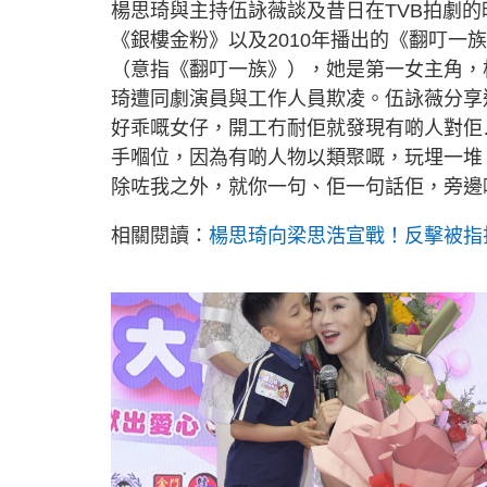
楊思琦與主持伍詠薇談及昔日在TVB拍劇的
《銀樓金粉》以及2010年播出的《翻叮
（意指《翻叮一族》），她是第一女主角，
琦遭同劇演員與工作人員欺凌。伍詠薇分享
好乖嘅女仔，開工冇耐佢就發現有啲人對佢
手嗰位，因為有啲人物以類聚嘅，玩埋一堆
除咗我之外，就你一句、佢一句話佢，旁邊
相關閱讀：
楊思琦向梁思浩宣戰！反擊被指