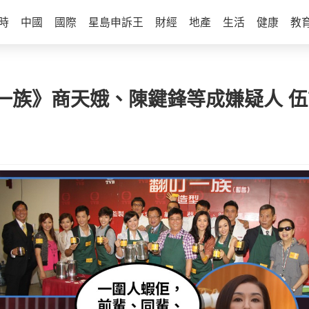
時
中國
國際
星島申訴王
財經
地產
生活
健康
教
一族》商天娥、陳鍵鋒等成嫌疑人 