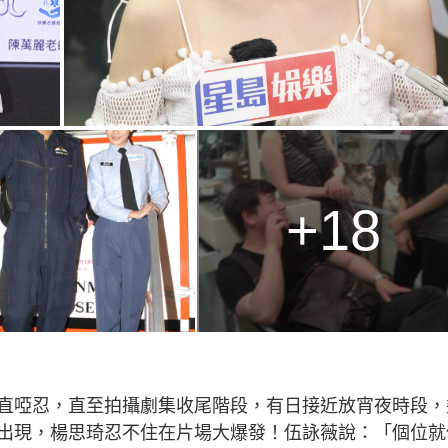
+18
直啞忍，直至拍攝劇集收尾階段，有日接近放宵夜時段，
出現，楊思琦忍不住在片場大爆發！伍詠薇說：「個位就