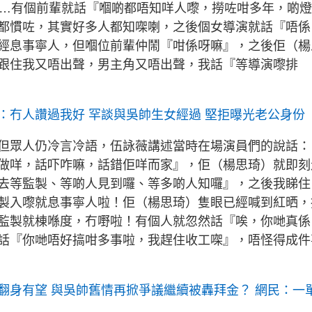
……有個前輩就話『嗰啲都唔知咩人嚟，撈咗咁多年，啲
都慣咗，其實好多人都知㗎喇，之後個女導演就話『唔係
經息事寧人，但嗰位前輩仲鬧『咁係呀嘛』，之後佢（楊
跟住我又唔出聲，男主角又唔出聲，我話『等導演嚟排
：冇人讚過我好 罕談與吳帥生女經過 堅拒曝光老公身份
但眾人仍冷言冷語，伍詠薇講述當時在場演員們的說話：
做咩，話吓咋嘛，話錯佢咩而家』，佢（楊思琦）就即刻
去等監製、等啲人見到囉、等多啲人知囉』，之後我睇住
製入嚟就息事寧人啦！佢（楊思琦）隻眼已經喊到紅晒，
監製就棟喺度，冇嘢啦！有個人就忽然話『唉，你哋真係
話『你哋唔好搞咁多事啦，我趕住收工㗎』，唔怪得成件
翻身有望 與吳帥舊情再掀爭議繼續被轟拜金？ 網民：一