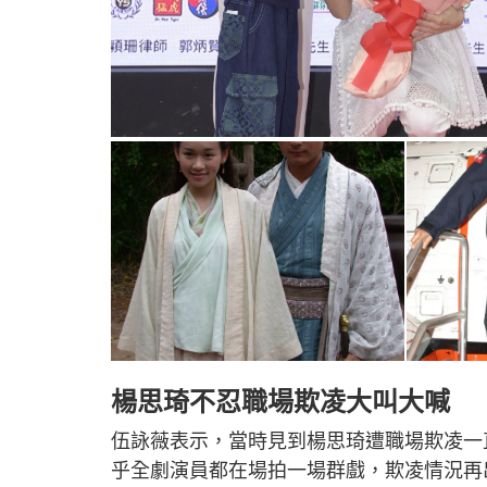
楊思琦不忍職場欺凌大叫大喊
伍詠薇表示，當時見到楊思琦遭職場欺凌一
乎全劇演員都在場拍一場群戲，欺凌情況再