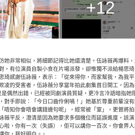
+12
仿她非常相似，將細節記得比她還清楚。伍詠薇再爆料，
對，有位演員自製小食在片場派發，卻惟獨不派給楊思琦
思琦感謝伍詠薇，表示：「從來得你，而家幫我，為我平
欺凌的受害者，伍詠薇分享當年拍此劇集首日開工，因為
只是偶然出錯，已經被同劇演員質疑，更冷言冷語暗指她
，對手即說：「今日口齒伶俐喎！」她基於尊重前輩沒有
「唔知你會唔會講錯邊句呢」，經常被「窒」，更曾將拍
詠薇平反，澄清是因為她要求多個機位而延誤進度，該演
心啦，你有一次（失誤），佢可以講你一百次，你會畀人
講你，我好明白。」