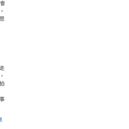
燈會
，
思
走
，
拍
事
單