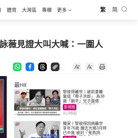
繁
简
育
體育
大灣區
專欄
更多
伍詠薇見證大叫大喊：一圍人
最Hit
黎彼得離世丨被前妻離
棄成「帶子洪郎」 為38
歲「躺平」兒子還債多
年 曾盼尋伴侶度晚年
影視圈
9小時前
獨家丨黎彼得因病離世
享年76歲 鍾志光揭3月時
已中風 被封「鬼馬詞
人」與許冠傑多合作