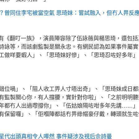
？曾同住李宅被當空氣 思琦妹：嘗試融入，但冇人畀反
只有《翻叮一族》，演員陣容除了伍詠薇與楊思琦，還包括
詩詠等，而該劇監製是關永忠。有網民認為如果事件屬實
工做咩要蝦人」、「思琦妹好慘」、「思琦忍咗好多年」
錯位喎」、「阻人收工畀人寸唔出奇」、「思琦妹成日都
有監製關心你，有人撐腰，實針對你啦」、「之前明明聽
年都冇人出過嚟撐你」、「伍姑娘隔咗咁多年先講……」
有保留囉」、「佢嗰陣都話冇畀綠帽豪仔戴，轉頭就生咗
星代出頭真相令人嘩然 事件疑涉及視后佘詩曼