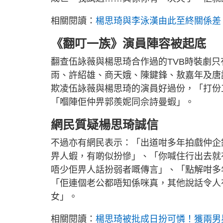
相關閱讀：
楊思琦與李泳漢由此至終關係差
《翻叮一族》演員陣容被起底
翻查伍詠薇與楊思琦合作過的TVB時裝劇
雨、許紹雄、商天娥、陳鍵鋒、敖嘉年及唐
欺凌伍詠薇與楊思琦的演員好過份，「打份
「嗰陣佢仲畀郭羨妮同佘詩曼蝦」。
網民質疑楊思琦誠信
不過亦有網民表示：「出道咁多年拍戲仲企
畀人蝦，有啲似扮慘」、「你喊住行出去就
唔少佢畀人話扮弱者嘅傳言」、「點解咁多
「佢連個老公都唔知係咪真，其他說話令人
女」。
相關閱讀：
楊思琦被批成日扮可憐！獲兩男