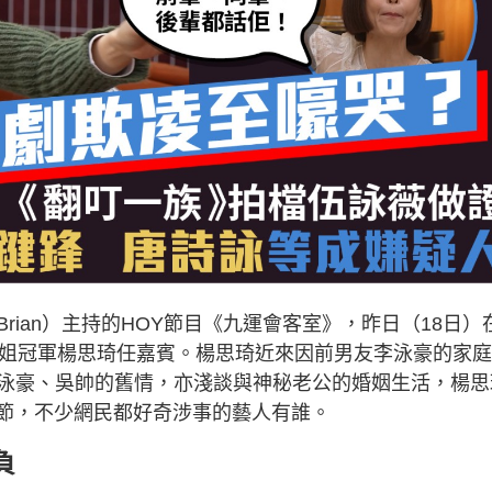
ian）主持的HOY節目《九運會客室》，昨日（18日）
香港小姐冠軍楊思琦任嘉賓。楊思琦近來因前男友李泳豪的家
泳豪、吳帥的舊情，亦淺談與神秘老公的婚姻生活，楊思
細節，不少網民都好奇涉事的藝人有誰。
負