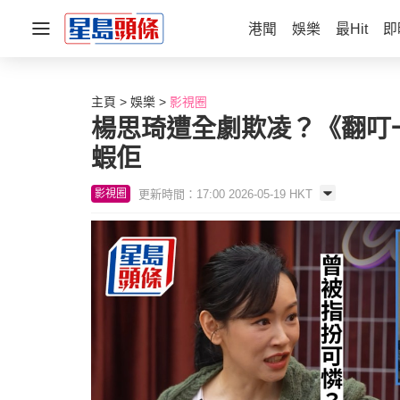
港聞
娛樂
最Hit
即
主頁
娛樂
影視圈
楊思琦遭全劇欺凌？《翻叮
蝦佢
更新時間：17:00 2026-05-19 HKT
影視圈