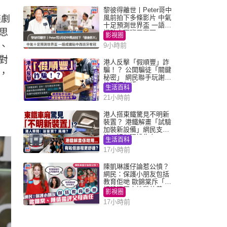
的
黎彼得離世丨Peter哥中
裝劇
風前拍下多條影片 中氣
十足預測世界盃 一語成
思
讖貼中西班牙奪冠
影視圈
、
9小時前
對
港人反擊「假順豐」詐
騙！？ 公開騙徒「關鍵
，
秘密」 網民聯手玩謝：
練習緬甸語
生活百科
21小時前
港人搭東鐵驚見不明新
裝置？ 港鐵解畫「試驗
加裝新設備」網民支
持：好似呢排先有
生活百科
17小時前
陳凱琳護仔論惹公憤？
網民：保護小朋友包括
教育佢哋 歐錦棠斥「養
細路唔同走地雞放養」
影視圈
17小時前