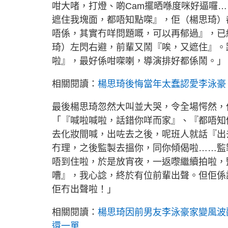
咁大啫，打燈、啲Cam擺晒喺度咪好逼囉
遮住我塊面，都唔知點㗎』，佢（楊思琦）
唔係，其實冇咩問題嘅，可以再郁過』，已
琦）左閃右避，前輩又鬧『唉，又遮住』。
啦』，最好係咁㗎喇，導演排好都係鬧。」
相關閱讀：
楊思琦後悔當年太蠢認愛李泳豪
最後楊思琦忽然大叫並大哭，令全場愕然，
「『喊啦喊啦，話錯你咩而家』、『都唔知
去化妝間喊，出咗去之後，呢班人就話『出
冇理，之後監製去搵你，同你傾偈啦……監
唔到住啦，於是放宵夜，一返嚟繼續拍啦，
嘈』，我心諗，終於有位前輩出聲。但佢係
佢冇出聲啦！」
相關閱讀：
楊思琦因前男友李泳豪家變風波
還一單