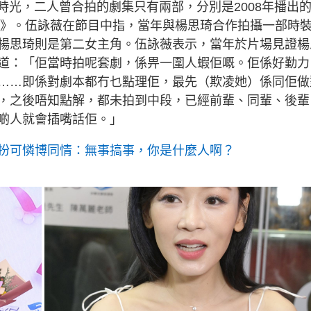
時光，二人曾合拍的劇集只有兩部，分別是2008年播出
一族》。伍詠薇在節目中指，當年與楊思琦合作拍攝一部時
楊思琦則是第二女主角。伍詠薇表示，當年於片場見證楊
道：「佢當時拍呢套劇，係畀一圍人蝦佢嘅。佢係好勤力
……即係對劇本都冇乜點理佢，最先（欺凌她）係同佢做
，之後唔知點解，都未拍到中段，已經前輩、同輩、後輩
啲人就會插嘴話佢。」
扮可憐博同情：無事搞事，你是什麼人啊？