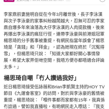
李家鼎前妻施明自從在今年3月離世後，長子李泳漢
與次子李泳豪的家事糾紛越鬧越大，忍無可忍的李家
鼎自爆多年來淪落為大仔李泳漢的人肉提款機，後來
再爆出李泳漢的瘋狂行徑，連帶李泳豪與前港姐冠軍
楊思琦的分手舊事被重提，有網民指當年誤會了楊思
琦是「貪錢」和「拜金」，認為她現在終於「沉冤得
雪」，但楊思琦只說：「知道大家都好關心事情發
展，希望大家畀佢哋空間，我唔方便亦都唔適合評論
太多。」
楊思琦自嘲「冇人讚過我好」
近日楊思琦接受伍詠薇和Brian李凱賢主持的HOY TV
節目《九運會客室》的訪問，對於與李泳豪的舊情被
重提，楊思琦說：「嗰件事都而家都有15年，我真係
冇諗過，譬如我直播啦，有啲網民走入嚟話：『我支