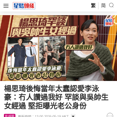
繁
简
楊思琦後悔當年太蠢認愛李泳
豪：冇人讚過我好 罕談與吳帥生
女經過 堅拒曝光老公身份
更新時間：13:00 2026-05-19 HKT
影視圈