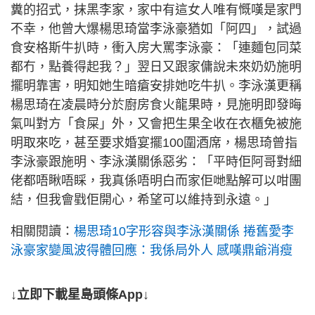
糞的招式，抹黑李家，家中有這女人唯有慨嘆是家門
不幸，他曾大爆楊思琦當李泳豪猶如「阿四」，試過
食安格斯牛扒時，衝入房大罵李泳豪：「連麵包同菜
都冇，點養得起我？」翌日又跟家傭說未來奶奶施明
擺明靠害，明知她生暗瘡安排她吃牛扒。李泳漢更稱
楊思琦在凌晨時分於廚房食火龍果時，見施明即發晦
氣叫對方「食屎」外，又會把生果全收在衣櫃免被施
明取來吃，甚至要求婚宴擺100圍酒席，楊思琦曾指
李泳豪跟施明、李泳漢關係惡劣：「平時佢阿哥對細
佬都唔瞅唔睬，我真係唔明白而家佢哋點解可以咁團
結，但我會戥佢開心，希望可以維持到永遠。」
相關閱讀：
楊思琦10字形容與李泳漢關係 捲舊愛李
泳豪家變風波得體回應：我係局外人 感嘆鼎爺消瘦
↓立即下載星島頭條App↓