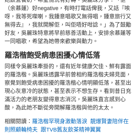
（余慕蓮）好negative，有時打電話俾我，又話『唉
呀，我等死㗎喇，我鍾意唱歌又無得唱，鍾意旅行又
無得去』，我就開解佢，叫佢唔好咁諗。」為了鼓勵
好友，吳麗珠特意將早前慈善活動上，安排余慕蓮等
一同唱歌，希望為她帶來歡樂與動力。
羅浩楷飽受病患困擾心情低落
同樣令吳麗珠牽掛的，還有近年健康欠佳、鮮有露面
的羅浩楷。吳麗珠透露早前曾相約羅浩楷夫婦見面，
察覺到飽受病患困擾的羅浩楷心情明顯低落，甚至出
現心灰意冷的狀態，甚至表示不想生存。看到昔日充
滿活力的老朋友變得意志消沉，吳麗珠直言感到心
酸，為此她不斷從旁開解羅浩楷與他的太太。
相關閱讀：
羅浩楷罕現身激動落淚 靚爆賢妻陪伴在
則照顧輪椅夫 跟TVB舊友飲茶精神翼翼