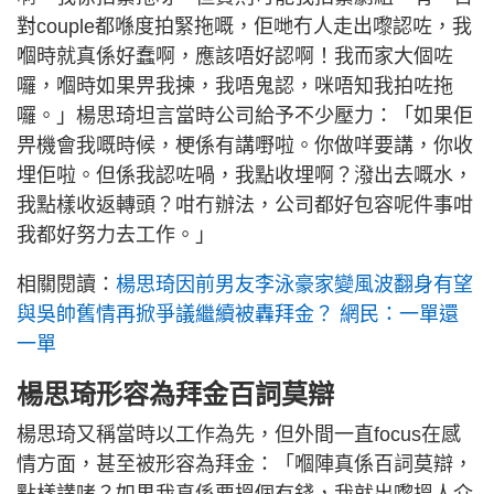
對couple都喺度拍緊拖嘅，佢哋冇人走出嚟認咗，我
嗰時就真係好蠢啊，應該唔好認啊！我而家大個咗
囉，嗰時如果畀我揀，我唔鬼認，咪唔知我拍咗拖
囉。」楊思琦坦言當時公司給予不少壓力：「如果佢
畀機會我嘅時候，梗係有講嘢啦。你做咩要講，你收
埋佢啦。但係我認咗喎，我點收埋啊？潑出去嘅水，
我點樣收返轉頭？咁冇辦法，公司都好包容呢件事咁
我都好努力去工作。」
相關閱讀：
楊思琦因前男友李泳豪家變風波翻身有望
與吳帥舊情再掀爭議繼續被轟拜金？ 網民：一單還
一單
楊思琦形容為拜金百詞莫辯
楊思琦又稱當時以工作為先，但外間一直focus在感
情方面，甚至被形容為拜金：「嗰陣真係百詞莫辯，