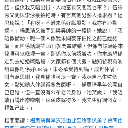
點樣講啫？如果我真係要搵個有錢，我就出嚟搵人介
紹，但係我又唔出街，人哋富有又關我乜事？」伍詠
薇又問與李泳豪拍拖時，有否其他男藝人追求過？楊
思琦說：「有呀，不過未係好獻殷勤，我亦冇心動
過。」楊思琦又被問到與吳帥的一段情，她說：「我
唔係衝動，呢一個人係我未同豪仔拍拖之前已經認
識，而唔係話識咗10日就閃電結婚，但係冇諗過原來
係唔可以喺埋一齊，即係你以前認識咗，你本應想係
走到去結婚嘅階段，大家都有個共識，點知發現有啲
嘢真係唔係好OK喎，未必承受得到喎，成世仲喎，
咁冇意思喇，我真係唔可以一齊，我咪自己生咗個
女，點知啲人仲講得多負面嘢。」楊思琦早年公開自
己已婚，但一直沒有公布老公身份，她笑說：「我唔
敢再講出嚟㗎喇，踩蕉皮踩得多，我先生好錫個女，
視如己出。」
相關閱讀：
楊思琦與李泳漢由此至終關係差？曾同住