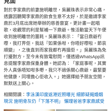
見面
對於李家鼎的前妻施明離世，吳麗珠表示非常心痛，
透露因聽聞李家鼎的飲食生意不太好，於是邀請李家
鼎於3月底出席她舉辦的慈善齋宴，更計畫一起唱
歌，收觀眾的利是幫補一下鼎爺。惟活動當天下午便
收到施明離世的噩耗。吳麗珠表示：「當日鼎爺冇
嚟，我打畀佢，我話『如果係咁，你唔好嚟啦，節哀
順變』，之後直到而家我都冇再搵佢。」吳麗珠為免
打擾對方，至今未有致電慰問，僅透過WhatsApp訊
息提醒李家鼎保重身體。她認為：「家庭事呢，其實
外人真係唔知咁多嘢，我只不過係關心鼎爺，最緊要
他健康，同埋擔心佢收入。」她選擇給予朋友空間，
默默送上關心。
相關閱讀：
李泳漢印度返港近照曝光 細節疑揭婚姻
現況 施明骨灰仍「下落不明」 懶理爸爸李家鼎感受