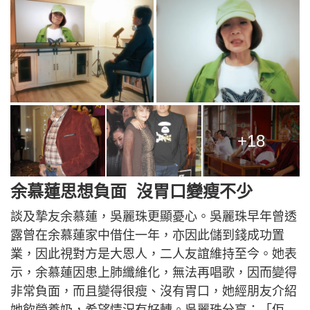
+18
余慕蓮思想負面 沒胃口變瘦不少
談及摯友余慕蓮，吳麗珠更顯憂心。吳麗珠早年曾透
露曾在余慕蓮家中借住一年，亦因此儲到錢成功置
業，因此視對方是大恩人，二人友誼維持至今。她表
示，余慕蓮因患上肺纖維化，無法再唱歌，因而變得
非常負面，而且變得很瘦、沒有胃口，她經朋友介紹
她飲營養奶，希望情況有好轉。吳麗珠分享：「佢