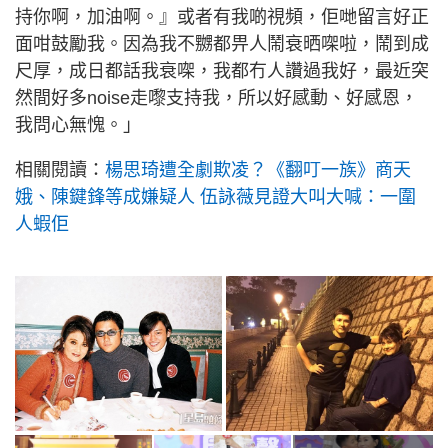
持你啊，加油啊。』或者有我啲視頻，佢哋留言好正
面咁鼓勵我。因為我不嬲都畀人鬧衰晒㗎啦，鬧到成
尺厚，成日都話我衰㗎，我都冇人讚過我好，最近突
然間好多noise走嚟支持我，所以好感動、好感恩，
我問心無愧。」
相關閱讀：
楊思琦遭全劇欺凌？《翻叮一族》商天
娥、陳鍵鋒等成嫌疑人 伍詠薇見證大叫大喊：一圍
人蝦佢