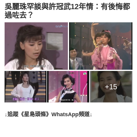
吳麗珠罕談與許冠武12年情：有後悔都
過咗去？
+15
↓追蹤《星島頭條》WhatsApp頻道↓