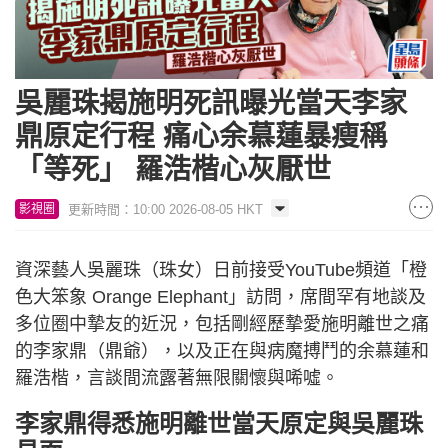
吳麗珠揭施明死訊曝光當天李家
鼎原定行程 痛心余慕蓮暴瘦稱
「等死」 羅浩楷心灰厭世
更新時間：10:00 2026-08-05 HKT
影視圈
資深藝人吳麗珠（珠女）日前接受YouTube頻道「橙
色大笨象 Orange Elephant」訪問，席間罕有地談及
多位圈中摯友的近況，包括剛經歷摯愛施明離世之痛
的李家鼎（鼎爺），以及正在與病魔搏鬥的余慕蓮和
羅浩楷，言談間流露著無限關懷與唏噓。
李家鼎得悉施明離世當天原定與吳麗珠