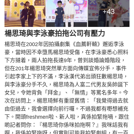
+43
楊思琦與李泳豪拍拖公司有壓力
楊思琦在2002年因拍攝劇集《血薦軒轅》邂逅李泳
豪，當時因不幸墮馬楊思琦受傷，在李泳豪悉心照料
下方撻着，兩人拍拖長達9年，曾到談婚論婚階段，
但在201年楊思琦突然單方面向傳媒宣佈分手，事件
引起李家上下的不滿，李泳漢代弟出頭狂數楊思琦，
與李泳豪分手不久，楊思琦為人富二代男友吳帥誕下
女兒，令她背負「拜金」、「無情」等罵名多年。今
次在訪問上，楊思琦鮮有重提舊情：「我覺得過去就
由佢過去，我會選擇向前行囉。不過我都有嘢想補充
下。開頭freshmen啦、新人啦，真係拍緊拖喎，跟住
啲記者問你：『楊思琦你係咪拍拖啊？』我咪話我有
啊，我係拍緊拖呀，但實則可能我拍緊劇組，有一百