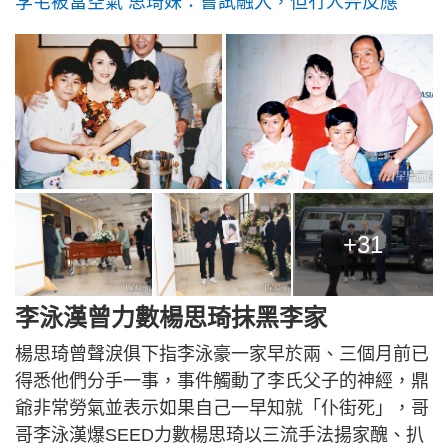
李宅被當空氣 思琦妹：嘗試融入，但冇人畀反應
+31
李泳漢曾力數楊思琦抹黑李家
楊思琦曾聲淚俱下指李泳豪一家早於兩、三個月前已
得悉他們分手一事，事件觸動了李氏父子的神經，鼎
爺非常勞氣並表示如果自己一早知就「仆街死」，哥
哥李泳漢爆SEED力數楊思琦以三流手法揚家醜、扒