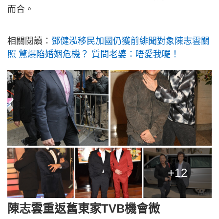
而合。
相關閱讀：
鄧健泓移民加國仍獲前緋聞對象陳志雲關
照 驚爆陷婚姻危機？ 質問老婆：唔愛我囉！
+12
陳志雲重返舊東家TVB機會微