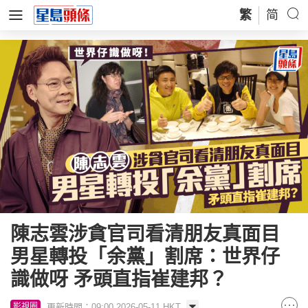
繁
简
陳志雲涉貪官司看清朋友真面目
男星轉投「余黨」割席：世界仔
識做呀 矛頭直指崔建邦？
更新時間：09:00 2026-05-11 HKT
影視圈