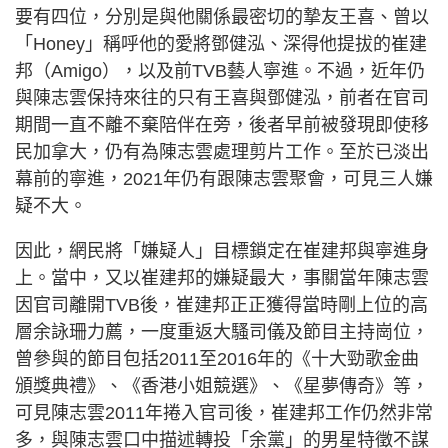
要有四位，分別是與他關係最密切的摯友王喜、曾以
「Honey」稱呼他的愛將鄧健泓、深得他提拔的崔建
邦（Amigo），以及前TVB藝人寧進。不過，近年仍
與陳志雲保持來往的只有王喜與鄧健泓，前者在官司
期間一直不離不棄陪伴在旁，後者早前被發現即使移
民加拿大，仍有為陳志雲處理剪片工作。至於已淡出
幕前的寧進，2021年仍有跟陳志雲聚會，可見三人嫌
疑不大。
因此，網民將「嫌疑人」目標鎖定在崔建邦與寧進身
上。當中，又以崔建邦的嫌疑最大，事關當年陳志雲
因官司離開TVB後，崔建邦正正獲得當時剛上位的高
層余詠珊力薦，一度重返大騷司儀及節目主持崗位，
曾參與的節目包括2011至2016年的《十大勁歌金曲
頒獎典禮》、《香港小姐競選》、《星夢傳奇》等，
可見陳志雲2011年捲入官司後，崔建邦工作仍然非常
多，與陳志雲口中描述轉投「余黨」的男星特徵不謀