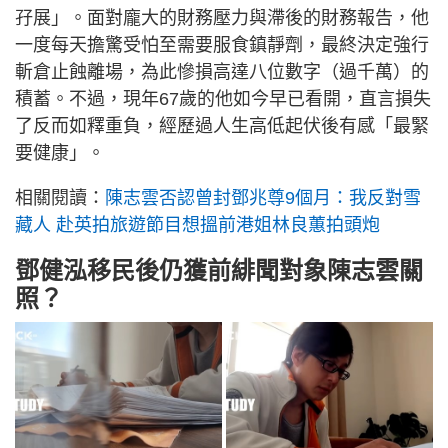
孖展」。面對龐大的財務壓力與滯後的財務報告，他
一度每天擔驚受怕至需要服食鎮靜劑，最終決定強行
斬倉止蝕離場，為此慘損高達八位數字（過千萬）的
積蓄。不過，現年67歲的他如今早已看開，直言損失
了反而如釋重負，經歷過人生高低起伏後有感「最緊
要健康」。
相關閱讀：
陳志雲否認曾封鄧兆尊9個月：我反對雪
藏人 赴英拍旅遊節目想搵前港姐林良蕙拍頭炮
鄧健泓移民後仍獲前緋聞對象陳志雲關
照？