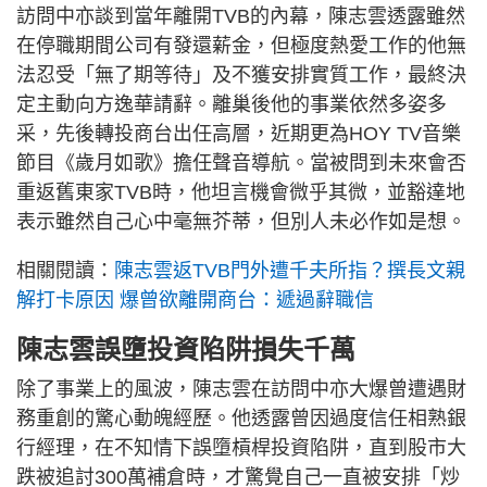
訪問中亦談到當年離開TVB的內幕，陳志雲透露雖然
在停職期間公司有發還薪金，但極度熱愛工作的他無
法忍受「無了期等待」及不獲安排實質工作，最終決
定主動向方逸華請辭。離巢後他的事業依然多姿多
采，先後轉投商台出任高層，近期更為HOY TV音樂
節目《歲月如歌》擔任聲音導航。當被問到未來會否
重返舊東家TVB時，他坦言機會微乎其微，並豁達地
表示雖然自己心中毫無芥蒂，但別人未必作如是想。
相關閱讀：
陳志雲返TVB門外遭千夫所指？撰長文親
解打卡原因 爆曾欲離開商台：遞過辭職信
陳志雲誤墮投資陷阱損失千萬
除了事業上的風波，陳志雲在訪問中亦大爆曾遭遇財
務重創的驚心動魄經歷。他透露曾因過度信任相熟銀
行經理，在不知情下誤墮槓桿投資陷阱，直到股市大
跌被追討300萬補倉時，才驚覺自己一直被安排「炒