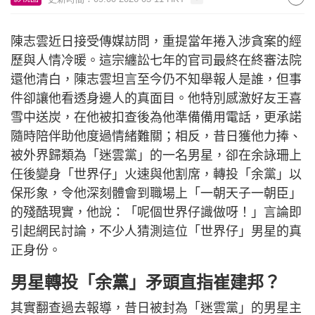
陳志雲近日接受傳媒訪問，重提當年捲入涉貪案的經
歷與人情冷暖。這宗纏訟七年的官司最終在終審法院
還他清白，陳志雲坦言至今仍不知舉報人是誰，但事
件卻讓他看透身邊人的真面目。他特別感激好友王喜
雪中送炭，在他被扣查後為他準備備用電話，更承諾
隨時陪伴助他度過情緒難關；相反，昔日獲他力捧、
被外界歸類為「迷雲黨」的一名男星，卻在余詠珊上
任後變身「世界仔」火速與他割席，轉投「余黨」以
保形象，令他深刻體會到職場上「一朝天子一朝臣」
的殘酷現實，他說：「呢個世界仔識做呀！」言論即
引起網民討論，不少人猜測這位「世界仔」男星的真
正身份。
男星轉投「余黨」矛頭直指崔建邦？
其實翻查過去報導，昔日被封為「迷雲黨」的男星主