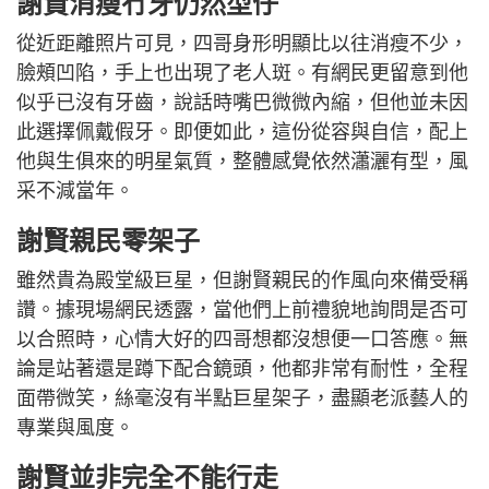
謝賢消瘦冇牙仍然型仔
從近距離照片可見，四哥身形明顯比以往消瘦不少，
臉頰凹陷，手上也出現了老人斑。有網民更留意到他
似乎已沒有牙齒，說話時嘴巴微微內縮，但他並未因
此選擇佩戴假牙。即便如此，這份從容與自信，配上
他與生俱來的明星氣質，整體感覺依然瀟灑有型，風
采不減當年。
謝賢親民零架子
雖然貴為殿堂級巨星，但謝賢親民的作風向來備受稱
讚。據現場網民透露，當他們上前禮貌地詢問是否可
以合照時，心情大好的四哥想都沒想便一口答應。無
論是站著還是蹲下配合鏡頭，他都非常有耐性，全程
面帶微笑，絲毫沒有半點巨星架子，盡顯老派藝人的
專業與風度。
謝賢並非完全不能行走