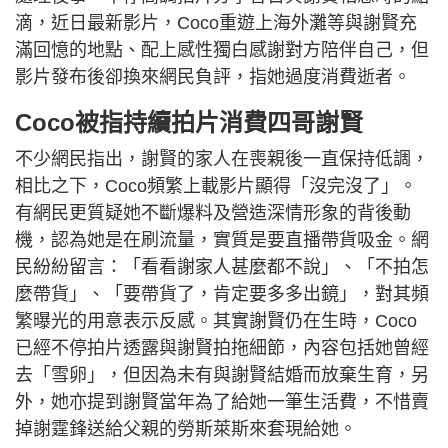
滴，近日最新影片，Coco重遊上海外灘等與謝賢充
滿回憶的地點、配上感性獨白感謝對方陪伴自己，但
影片發布後卻換來網民負評，指她過度消費逝者。
Coco被指持續拍片消費四哥謝賢
不少網民指出，謝賢的家人在喪親後一直保持低調，
相比之下，Coco頻繁上載影片顯得「沒完沒了」。
有網民更質疑她不斷爆料及營造深情形象的背後動
機，認為她是在刷流量，實質是要直播帶貨吸金。網
民紛紛留言：「看看謝家人甚麼都不說」、「不拍怎
麼帶貨」、「要帶貨了，肯定要多多出鏡」，對其頻
繁曝光的用意表示反感。其實謝賢仍在生時，Coco
已經不停拍片透露與謝賢拍拖細節，內容包括她曾經
去「雪卵」，但因為未有與謝賢結婚而放棄生育，另
外，她亦提到謝賢當年為了給她一筆生活費，不惜賣
掉謝霆鋒送給父親的勞斯萊斯來套現給她。