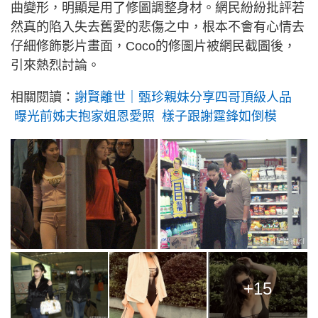
曲變形，明顯是用了修圖調整身材。網民紛紛批評若
然真的陷入失去舊愛的悲傷之中，根本不會有心情去
仔細修飾影片畫面，Coco的修圖片被網民截圖後，
引來熱烈討論。
相關閱讀：
謝賢離世｜甄珍親妹分享四哥頂級人品
曝光前姊夫抱家姐恩愛照 樣子跟謝霆鋒如倒模
+15