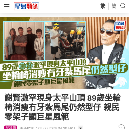
繁
简
謝賢激罕現身太平山頂 89歲坐輪
椅消瘦冇牙紮馬尾仍然型仔 親民
零架子顯巨星風範
更新時間：09:00 2026-04-30 HKT
影視圈