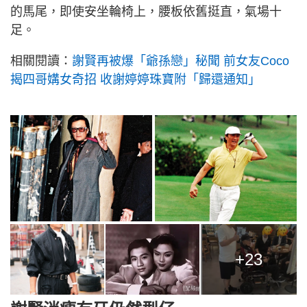
的馬尾，即使安坐輪椅上，腰板依舊挺直，氣場十
足。
相關閱讀：
謝賢再被爆「爺孫戀」秘聞 前女友Coco
揭四哥媾女奇招 收謝婷婷珠寶附「歸還通知」
+23