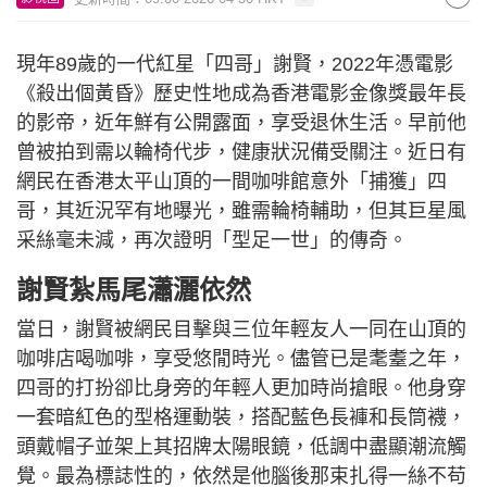
現年89歲的一代紅星「四哥」謝賢，2022年憑電影
《殺出個黃昏》歷史性地成為香港電影金像獎最年長
的影帝，近年鮮有公開露面，享受退休生活。早前他
曾被拍到需以輪椅代步，健康狀況備受關注。近日有
網民在香港太平山頂的一間咖啡館意外「捕獲」四
哥，其近況罕有地曝光，雖需輪椅輔助，但其巨星風
采絲毫未減，再次證明「型足一世」的傳奇。
謝賢紮馬尾瀟灑依然
當日，謝賢被網民目擊與三位年輕友人一同在山頂的
咖啡店喝咖啡，享受悠閒時光。儘管已是耄耋之年，
四哥的打扮卻比身旁的年輕人更加時尚搶眼。他身穿
一套暗紅色的型格運動裝，搭配藍色長褲和長筒襪，
頭戴帽子並架上其招牌太陽眼鏡，低調中盡顯潮流觸
覺。最為標誌性的，依然是他腦後那束扎得一絲不苟