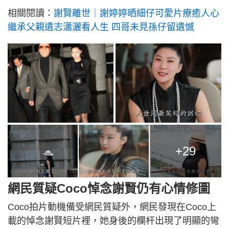
相關閱讀：
謝賢離世｜謝婷婷晒細仔可愛片療癒人心
繼承父親遺志瀟灑看人生 四哥未見孫仔留遺憾
+29
網民質疑Coco悼念謝賢仍有心情修圖
Coco拍片動機備受網民質疑外，網民發現在Coco上
載的悼念謝賢短片裡，她身後的欄杆出現了明顯的彎