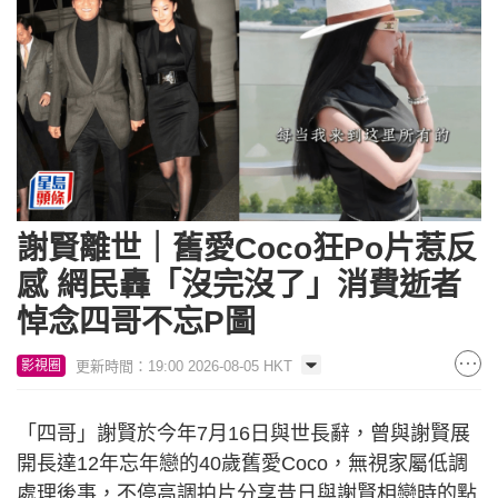
謝賢離世｜舊愛Coco狂Po片惹反
感 網民轟「沒完沒了」消費逝者
悼念四哥不忘P圖
更新時間：19:00 2026-08-05 HKT
影視圈
「四哥」謝賢於今年7月16日與世長辭，曾與謝賢展
開長達12年忘年戀的40歲舊愛Coco，無視家屬低調
處理後事，不停高調拍片分享昔日與謝賢相戀時的點