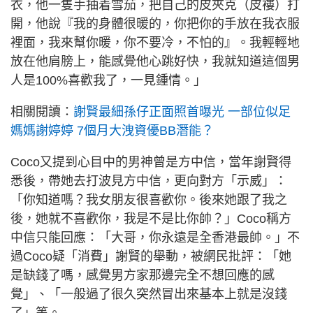
衣，他一隻手抽着雪茄，把自己的皮夾克（皮褸）打
開，他說『我的身體很暖的，你把你的手放在我衣服
裡面，我來幫你暖，你不要冷，不怕的』。我輕輕地
放在他肩膀上，能感覺他心跳好快，我就知道這個男
人是100%喜歡我了，一見鍾情。」
相關閱讀：
謝賢最細孫仔正面照首曝光 一部位似足
媽媽謝婷婷 7個月大洩資優BB潛能？
Coco又提到心目中的男神曾是方中信，當年謝賢得
悉後，帶她去打波見方中信，更向對方「示威」：
「你知道嗎？我女朋友很喜歡你。後來她跟了我之
後，她就不喜歡你，我是不是比你帥？」Coco稱方
中信只能回應：「大哥，你永遠是全香港最帥。」不
過Coco疑「消費」謝賢的舉動，被網民批評：「她
是缺錢了嗎，感覺男方家那邊完全不想回應的感
覺」、「一般過了很久突然冒出來基本上就是沒錢