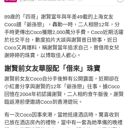
89歲的「四哥」謝賢當年與年差49載的上海女友
Coco譜「爺孫戀」，轟動一時，二人相戀12年，分
手時更傳出Coco獲贈2,000萬分手費。Coco近期活躍
於社交平台，數度拍片大談與謝賢昔日戀事，近日
Coco又再爆料，稱謝賢當年追求自己，曾借用女兒
謝婷婷的珠寶，以博取佳人歡心。
謝賢前女友華服配「借來」珠寶
謝賢前女友Coco自分手後鮮有公開露面，近期卻在
小紅書分享與謝賢的12年「爺孫戀」往事。據Coco
回憶在2004年初認識謝賢，二人相約食午飯後，謝賢
臨返港前便邀請Coco到香港遊玩。
有一次Coco因事來港，當她抵達酒店時，驚喜收到
已放在酒店房內的禮物，當中有一套為她準備的晚禮