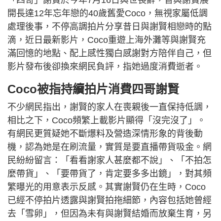
開長達12年忘年戀的40歲舊愛Coco，無視家屬低調
處理後事，不停高調拍片分享昔日與謝賢相戀時的點
滴，近日最新影片，Coco重遊上海外灘等與謝賢充
滿回憶的地點、配上感性獨白感謝對方陪伴自己，但
影片發布後卻換來網民負評，指她過度消費逝者。
Coco被指持續拍片消費四哥謝賢
不少網民指出，謝賢的家人在喪親後一直保持低調，
相比之下，Coco頻繁上載影片顯得「沒完沒了」。
有網民更質疑她不斷爆料及營造深情形象的背後動
機，認為她是在刷流量，實質是要直播帶貨吸金。網
民紛紛留言：「看看謝家人甚麼都不說」、「不拍怎
麼帶貨」、「要帶貨了，肯定要多多出鏡」，對其頻
繁曝光的用意表示反感。其實謝賢仍在生時，Coco
已經不停拍片透露與謝賢拍拖細節，內容包括她曾經
去「雪卵」，但因為未有與謝賢結婚而放棄生育，另