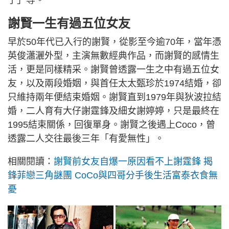
了」等。
謝賢一生有過五位女友
早於50年代已入行的謝賢，從影至今逾70年，當年憑
英俊瀟灑外型，主演無數經典作品，而謝賢的感情生
活，更是同樣精采。謝賢曾透露一生之中有過五位女
友，以及兩段婚姻，與首任太太甄珍於1974結婚，卻
只維持兩年便結束婚姻。謝賢直到1979年與狄波拉結
婚，二人育有大仔謝霆鋒及細女謝婷婷，只是最終在
1995結束關係，回復單身。謝賢之後遇上Coco，曾
透露二人交往最後三年「有愛無性」。
相關閱讀：
謝賢前女友自爆一原因看不上謝霆鋒 揭
鋒菲戀三角謎團 CoCo與四哥分手後生活富泰衣食無
憂