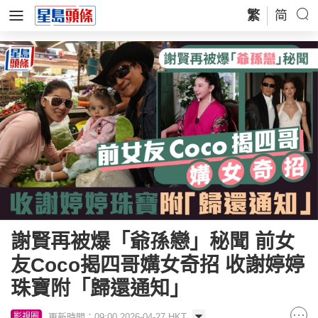
繁
简
謝賢再被爆「爺孫戀」秘聞 前女
友Coco揭四哥媾女奇招 收謝婷婷
珠寶附「歸還通知」
更新時間：09:00 2026-04-27 HKT
影視圈