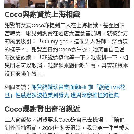
Coco與謝賢於上海相識
謝賢前女友Coco亦提到二人在上海相識，甚至回味
當時第一眼見到謝賢在酒店大堂食雪茄時，就被對方
的風度吸引：「Oh my god，這個男人好帥，穿西裝
的樣子。」謝賢翌日約Coco食午餐，她笑言自己當
時欲擒故縱：「我說這樣你等一下，我安排一下，如
果朋友可以取消，我就過來跟你吃午餐，其實我根本
沒有安排午餐。」
相關閱讀：
謝賢結婚珍貴畫面翻Hit 前「靚絕TVB花
旦」性感過狄波拉美到發光 遭周潤發推撞夠經典
Coco爆謝賢出
奇招親近
二人食飯後，謝賢要求Coco送自己去機場：「陪他
到外面抽雪茄，2004年冬天很冷，我只穿一件羊絨大