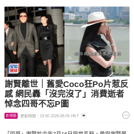
謝賢離世｜舊愛Coco狂Po片惹反
感 網民轟「沒完沒了」消費逝者
悼念四哥不忘P圖
更新時間：19:00 2026-08-05 HKT
影視圈
「四哥」謝賢於今年7月16日與世長辭，曾與謝賢展