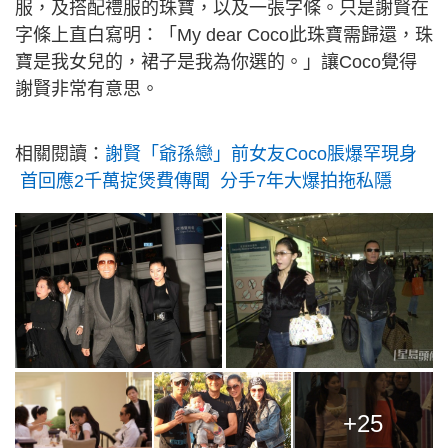
服，及搭配禮服的珠寶，以及一張字條。只是謝賢在
字條上直白寫明：「My dear Coco此珠寶需歸還，珠
寶是我女兒的，裙子是我為你選的。」讓Coco覺得
謝賢非常有意思。
相關閱讀：
謝賢「爺孫戀」前女友Coco脹爆罕現身
首回應2千萬掟煲費傳聞 分手7年大爆拍拖私隱
+25