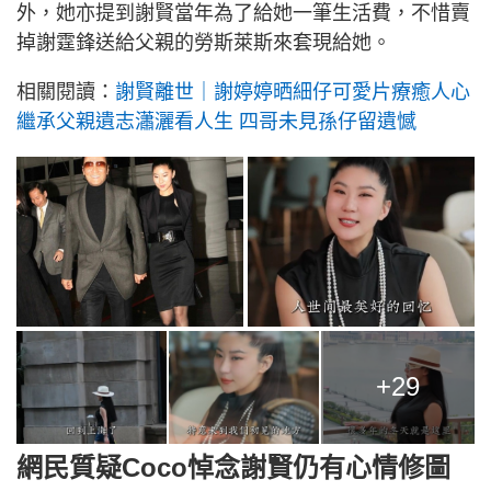
外，她亦提到謝賢當年為了給她一筆生活費，不惜賣
掉謝霆鋒送給父親的勞斯萊斯來套現給她。
相關閱讀：
謝賢離世｜謝婷婷晒細仔可愛片療癒人心
繼承父親遺志瀟灑看人生 四哥未見孫仔留遺憾
+29
網民質疑Coco悼念謝賢仍有心情修圖