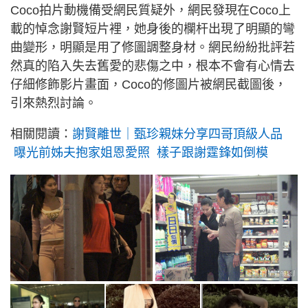
Coco拍片動機備受網民質疑外，網民發現在Coco上
載的悼念謝賢短片裡，她身後的欄杆出現了明顯的彎
曲變形，明顯是用了修圖調整身材。網民紛紛批評若
然真的陷入失去舊愛的悲傷之中，根本不會有心情去
仔細修飾影片畫面，Coco的修圖片被網民截圖後，
引來熱烈討論。
相關閱讀：
謝賢離世｜甄珍親妹分享四哥頂級人品
曝光前姊夫抱家姐恩愛照 樣子跟謝霆鋒如倒模