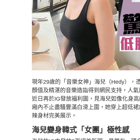
現年29歲的「音樂女神」海兒（Hedy）
顏值及精湛的音樂造詣得到網民支持，人氣
近日再於IG發放福利圖，見海兒如像化身
廂內不止盡騷豐滿白滑上圍，她穿上超低裙
辣身材完美展示。
海兒變身韓式「女團」極性感