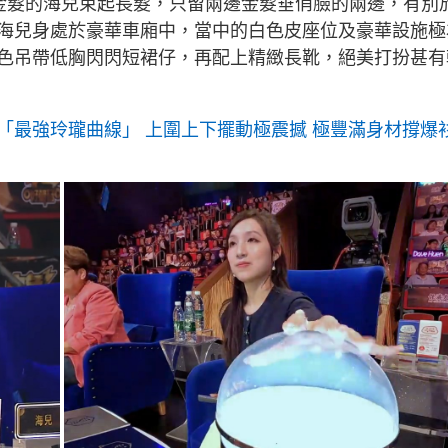
頭金髮的海兒束起長髮，只留兩邊金髮垂俏臉的兩邊，有別
海兒身處於豪華車廂中，當中的白色皮座位及豪華設施極
色吊帶低胸閃閃短裙仔，再配上精緻長靴，絕美打扮甚有
「最強玲瓏曲線」 上圍上下擺動極震撼 極豐滿身材撐爆