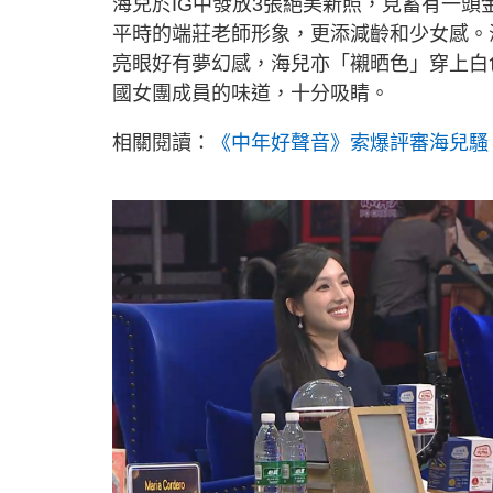
海兒於IG中發放3張絕美新照，見蓄有一
平時的端莊老師形象，更添減齡和少女感。
亮眼好有夢幻感，海兒亦「襯晒色」穿上白
國女團成員的味道，十分吸睛。
相關閱讀：
《中年好聲音》索爆評審海兒騷