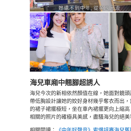
海兒車廂中翹腳超誘人
海兒今次的新相依然顏值在線，她面對鏡頭
帶低胸設計讓她的姣好身材幾乎奪衣而出，
的裙子裙擺極短，坐在車內裙擺更向上縮高
相關的照片的確極具美感，盡騷海兒的絕美
相關閱讀：
《中年好聲音》索爆評審海兒舊