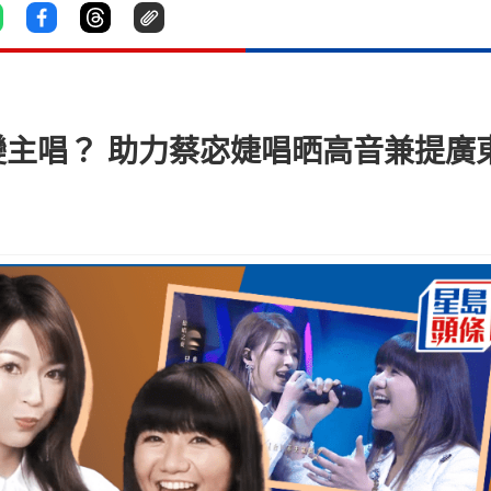
主唱？ 助力蔡宓婕唱晒高音兼提廣東話