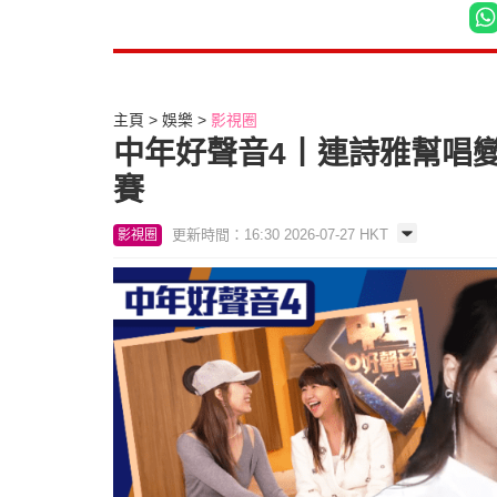
主頁
娛樂
影視圈
中年好聲音4丨連詩雅幫唱變
賽
更新時間：16:30 2026-07-27 HKT
影視圈