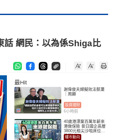
 網民：以為係Shiga比
最Hit
謝偉俊夫婦擬效法蔡瀾
｜周顯
投資理財
6小時前
40歲港漂棄百萬年薪來
港做保險 昔日國企高層
3800元租尖沙咀床位｜
租盤Million
樓市動向