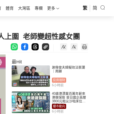
繁
简
育
體育
大灣區
專欄
更多
人上圍 老師變超性感女團
最Hit
謝偉俊夫婦擬效法蔡瀾
｜周顯
投資理財
6小時前
40歲港漂棄百萬年薪來
港做保險 昔日國企高層
3800元租尖沙咀床位｜
租盤Million
樓市動向
6小時前