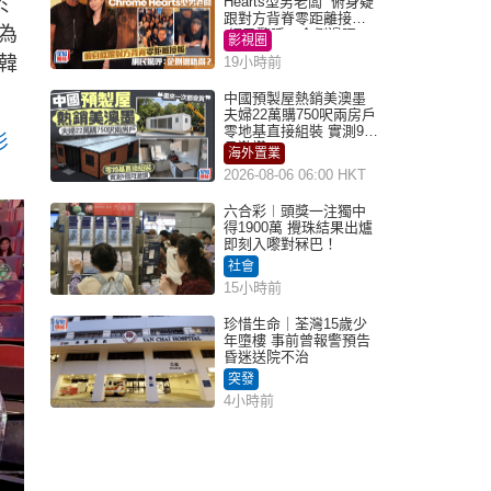
於
Hearts型男老闆 俯身疑
跟對方背脊零距離接觸
為
網民驚呼：企側邊唔
影視圈
得？
韓
19小時前
中國預製屋熱銷美澳墨
夫婦22萬購750呎兩房戶
零地基直接組裝 實測9個
衫
月激讚
海外置業
2026-08-06 06:00 HKT
六合彩︱頭獎一注獨中
得1900萬 攪珠結果出爐
即刻入嚟對冧巴！
社會
15小時前
珍惜生命｜荃灣15歲少
年墮樓 事前曾報警預告
昏迷送院不治
突發
4小時前