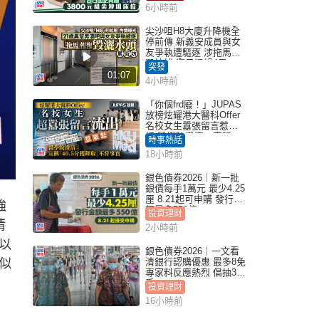
6小時前
尖沙咀H8大廈升降機全
停前傳 新義安成員與女
友爭執遭驅逐 涉拖馬刑
毀被捕 警另通緝4男
突發
01:07
4小時前
「你個frd廢！」JUPAS
放榜炫耀港大醫科Offer
名校女生囂張留言惹眾
怒 醫學院澄清：宣稱
時事熱話
「40.5分獲錄取」不符事
18小時前
實｜Juicy叮
銀色債券2026｜新一批
銀債每手1萬元 最少4.25
厘 8.21起可申購 發行金
強
額最多550億
投資理財
情
2小時前
以
銀色債券2026｜一文看
似
清銀行認購優惠 最多8免
專家料反應熱烈 倡抽30
手
投資理財
16小時前