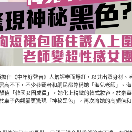
，憑擔任《中年好聲音》人氣評審而爆紅，以其出眾身材、
居高不下，不少參賽者和網民都尊稱她「海兒老師」。海
高顏值「韓國女團成員」，她化上精緻的韓式妝容，於豪華
於車子內翹腳更驚現「神秘黑色」，再次將她的高顏值和