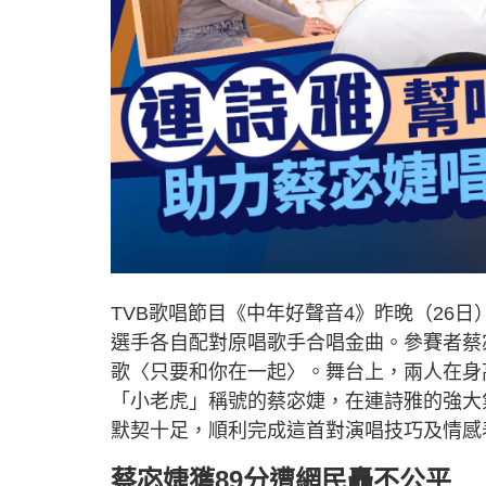
TVB歌唱節目《中年好聲音4》昨晚（26
選手各自配對原唱歌手合唱金曲。參賽者蔡宓
歌〈只要和你在一起〉。舞台上，兩人在身
「小老虎」稱號的蔡宓婕，在連詩雅的強大
默契十足，順利完成這首對演唱技巧及情感
蔡宓婕獲89分遭網民轟不公平