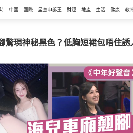
時
中國
國際
星島申訴王
財經
地產
生活
健康
教
腳驚現神秘黑色？低胸短裙包唔住誘