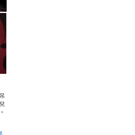
吊
兒
。
都