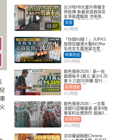
尖沙咀H8大廈升降機全
停前傳 新義安成員與女
友爭執遭驅逐 涉拖馬刑
毀被捕 警另通緝4男
突發
01:07
4小時前
「你個frd廢！」JUPAS
放榜炫耀港大醫科Offer
名校女生囂張留言惹眾
怒 醫學院澄清：宣稱
時事熱話
「40.5分獲錄取」不符事
18小時前
實｜Juicy叮
銀色債券2026｜新一批
銀債每手1萬元 最少4.25
厘 8.21起可申購 發行金
高
額最多550億
投資理財
兒
2小時前
車
銀色債券2026｜一文看
火
清銀行認購優惠 最多8免
專家料反應熱烈 倡抽30
手
投資理財
16小時前
佘詩曼疑胸壓Chrome