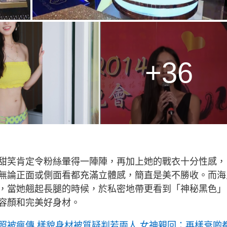
+36
甜笑肯定令粉絲暈得一陣陣，再加上她的戰衣十分性感，
無論正面或側面看都充滿立體感，簡直是美不勝收。而海
，當她翹起長腿的時候，於私密地帶更看到「神秘黑色」
容顏和完美好身材。
照被瘋傳 樣貌身材被質疑判若兩人 女神親回：再樣衰啲