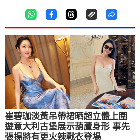
崔碧珈淡黃吊帶裙晒超立體上圍
遊意大利古堡展示葫蘆身形 事先
張揚將有更火辣戰衣登場