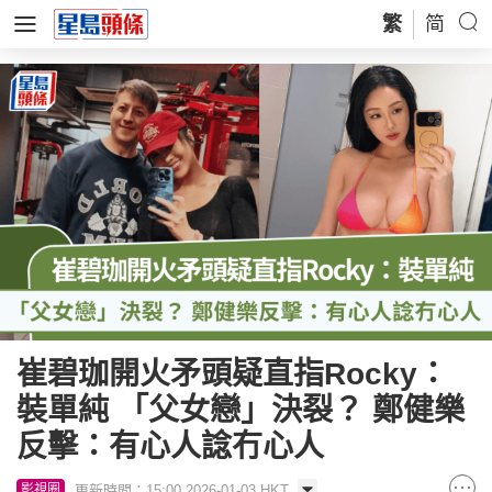
繁
简
崔碧珈開火矛頭疑直指Rocky：
裝單純 「父女戀」決裂？ 鄭健樂
反擊：有心人諗冇心人
更新時間：15:00 2026-01-03 HKT
影視圈