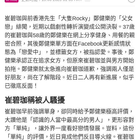
崔碧珈與前香港先生「大隻Rocky」鄭健樂的「父女
戀」緋聞，近期以戲劇性轉折演變成公開決裂。37歲
的崔碧珈與58歲的鄭健樂在網上分享健身、用餐的親
密合照，其後鄭健樂單方面在Facebook更新感情狀
態為「戀愛中」，並標籤女方，被指認愛。事後，鄭
健樂承認正在追求女方，但原來崔碧珈並與男方開始
拍拖。鄭健樂就太急進向崔碧珈道歉，強調兩人僅是
好朋友，尚在了解階段。近日二人再有新進展，似乎
已徹底反面！
崔碧珈稱被人騷擾
崔碧珈早前強調單身，卻同時給予鄭健樂極高評價，
大讚他是「認識的人當中最高分的男人」，更形容對
方「單純」，讓外界一度看好戀情發展。豈料，這份
「單純」的評價，近日竟成他們反目導火線。崔碧珈