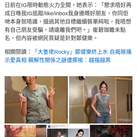
日前在IG限時動態火力全開，她表示：「懇求唔好再
成日喺我IG追蹤/like/inbox我身邊嘅好朋友，你同佢
哋本身就唔識，搵過其他目標繼續裝單純啦，我唔想
有自己朋友受騙，請遠離我們吧。」崔碧珈雖未點
名，但內容被網民質疑是針對鄭健樂。
相關閱讀：
「大隻佬Rocky」鄭健樂終上水 自揭猴擒
示愛真相 親解性關係之謎遭揶揄：越描越黑