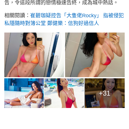
告，令這段所謂的戀情極速告終，成為城中熱話。
相關閱讀：
崔碧珈疑控告「大隻佬Rocky」 指被侵犯
私隱隨時對簿公堂 鄭健樂：信狗好過信人
+31