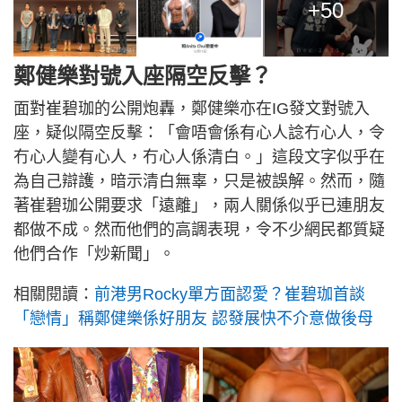
+50
鄭健樂對號入座隔空反擊？
面對崔碧珈的公開炮轟，鄭健樂亦在IG發文對號入
座，疑似隔空反擊：「會唔會係有心人諗冇心人，令
冇心人變有心人，冇心人係清白。」這段文字似乎在
為自己辯護，暗示清白無辜，只是被誤解。然而，隨
著崔碧珈公開要求「遠離」，兩人關係似乎已連朋友
都做不成。然而他們的高調表現，令不少網民都質疑
他們合作「炒新聞」。
相關閱讀：
前港男Rocky單方面認愛？崔碧珈首談
「戀情」稱鄭健樂係好朋友 認發展快不介意做後母