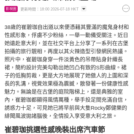
更新時間：18:00 2026-07-18 HKT
影視圈
38歲的崔碧珈自出道以來便憑藉其豐滿的魔鬼身材和
性感形象，俘虜不少粉絲，一舉一動備受關注。近日
她遠赴意大利，並在社交平台上分享了一系列在古堡
拍攝的旅行靚相，再度以其火辣造型引發網民熱議。
照片中，崔碧珈身穿一件淡黃色的吊帶貼身針織長
裙，簡約設計完美勾勒出她凹凸有致的S形曲線。裙
子的低胸剪裁，更是大方地展現了她傲人的上圍和深
長的乳溝，視覺效果極為震撼，散發著一份健康性感
魅力。無論是在古堡的庭院階梯上，還是典雅的室
內，崔碧珈都顯得風情萬種，舉手投足間充滿自信，
誘惑力十足，可見她已將早前與大隻Rocky鄭健樂的
緋聞風波拋諸腦後，全情投入享受意大利之旅。
崔碧珈挑選性感晚裝出席汽車節