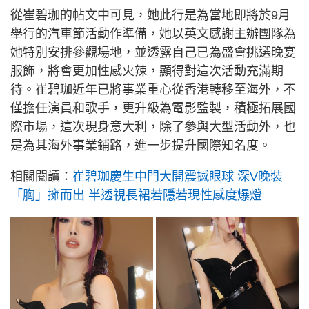
從崔碧珈的帖文中可見，她此行是為當地即將於9月
舉行的汽車節活動作準備，她以英文感謝主辦團隊為
她特別安排參觀場地，並透露自己已為盛會挑選晚宴
服飾，將會更加性感火辣，顯得對這次活動充滿期
待。崔碧珈近年已將事業重心從香港轉移至海外，不
僅擔任演員和歌手，更升級為電影監製，積極拓展國
際市場，這次現身意大利，除了參與大型活動外，也
是為其海外事業鋪路，進一步提升國際知名度。
相關閱讀：
崔碧珈慶生中門大開震撼眼球 深V晚裝
「胸」擁而出 半透視長裙若隱若現性感度爆燈