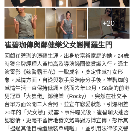
+20
崔碧珈傳與鄭健樂父女戀鬧羅生門
回顧崔碧珈的演藝生涯，出身於富裕家庭的她，24歲
時獲金牌經理人黃柏高及導演錢國偉賞識入行，憑主
演電影《辣警霸王花》一脫成名，奠定性感打女形
象。感情方面，自從與歌手吳浩康分手後，崔碧珈的
感情生活一直保持低調。然而去年12月，58歲的前港
男冠軍「大隻佬」鄭健樂（Rocky），突然在社交平
台單方面公開二人合照，並宣布戀愛狀態，引爆相差
20年的「父女戀」疑雲。事件曝光後，崔碧珈火速否
認戀情，更毫不留情地發文炮轟對方博宣傳，怒斥其
「搵過其他目標繼續裝單純啦」，並引用法律條文警