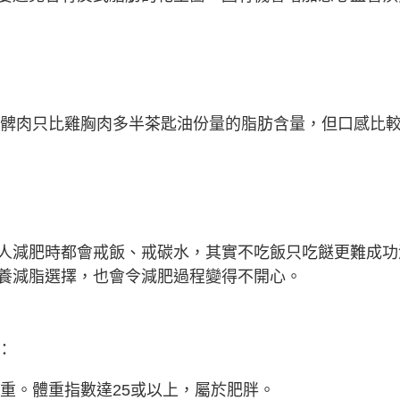
皮雞髀肉只比雞胸肉多半茶匙油份量的脂肪含量，但口感比
人減肥時都會戒飯、戒碳水，其實不吃飯只吃餸更難成功
養減脂選擇，也會令減肥過程變得不開心。
：
超重。體重指數達25或以上，屬於肥胖。