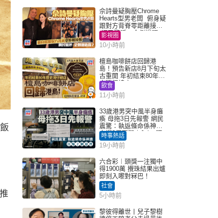
佘詩曼疑胸壓Chrome
Hearts型男老闆 俯身疑
跟對方背脊零距離接觸
網民驚呼：企側邊唔
影視圈
得？
10小時前
檀島咖啡餅店回歸港
島！預告新店8月下旬太
古重開 年初結束80年歷
史灣仔總店
飲食
11小時前
33歲港男突中風半身癱
瘓 母拖3日先報警 網民
震驚：執返條命係神蹟
飯
自爆2個惡習｜Juicy叮
時事熱話
19小時前
六合彩︱頭獎一注獨中
得1900萬 攪珠結果出爐
即刻入嚟對冧巴！
社會
並推
5小時前
黎彼得離世丨兒子黎樹