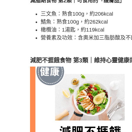
減脂期食物 第2類｜可食用的「護膚品」
三文魚：熟食100g，約206kcal
鯖魚：熟食100g，約262kcal
橄欖油：1湯匙，約119kcal
營養素及功效：含奧米加三脂肪酸及不
減肥不捱餓食物 第3
類
｜維持心靈健康