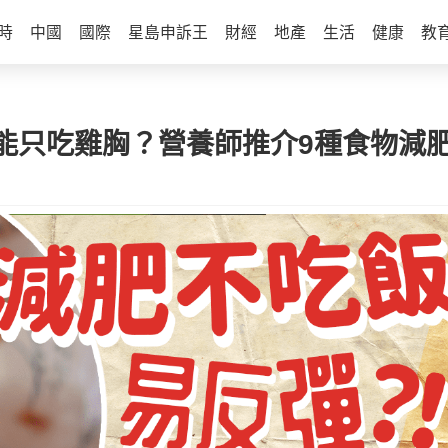
時
中國
國際
星島申訴王
財經
地產
生活
健康
教
能只吃雞胸？營養師推介9種食物減