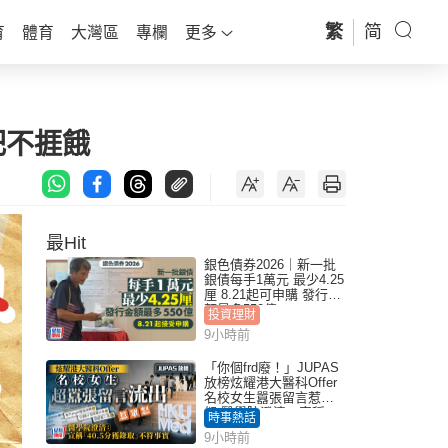
繁
简
育
體育
大灣區
專欄
更多
肥不捱餓
最Hit
銀色債券2026｜新一批
銀債每手1萬元 最少4.25
厘 8.21起可申購 發行金
額最多550億
投資理財
9小時前
「你個frd廢！」JUPAS
放榜炫耀港大醫科Offer
名校女生囂張留言惹眾
怒 醫學院澄清：宣稱
時事熱話
「40.5分獲錄取」不符事
9小時前
實｜Juicy叮