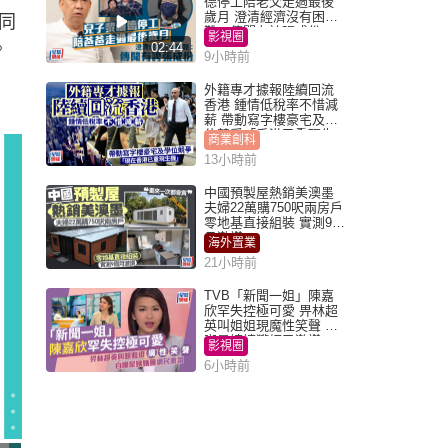
德停工陪老父走過最後
歲月 澄清經濟沒有困
同
難：傳聞有誇張成份
影視圈
。
02:44
9小時前
外籍專才據報陸續回流
香港 鍾情低稅率不惜減
薪 帶動寫字樓豪宅及學
位競爭「香港已重現生
商業創科
機」
13小時前
中國預製屋熱銷美澳墨
夫婦22萬購750呎兩房戶
零地基直接組裝 實測9個
月激讚
海外置業
21小時前
TVB「新聞一姐」陳嘉
欣罕失控極可愛 畀林超
英叫姐姐現魔性笑聲 自
嘲是姨姨獲網民激讚
影視圈
6小時前