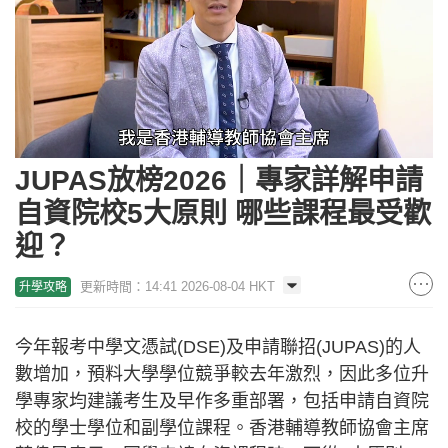
Loaded
:
Unmute
29.94%
JUPAS放榜2026｜專家詳解申請
自資院校5大原則 哪些課程最受歡
迎？
更新時間：14:41 2026-08-04 HKT
升學攻略
今年報考中學文憑試(DSE)及申請聯招(JUPAS)的人
數增加，預料大學學位競爭較去年激烈，因此多位升
學專家均建議考生及早作多重部署，包括申請自資院
校的學士學位和副學位課程。香港輔導教師協會主席