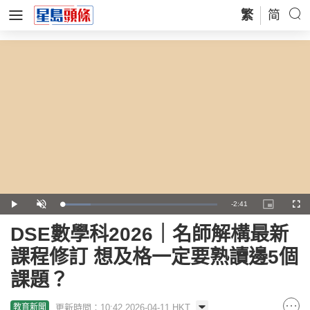
繁
简
Remaining
-
2:41
Loaded
:
Play
Unmute
Picture-
Full
18.44%
in-
Picture
Time
DSE數學科2026｜名師解構最新
課程修訂 想及格一定要熟讀邊5個
課題？
更新時間：10:42 2026-04-11 HKT
教育新聞