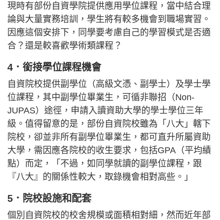
現時有部份自資學院提供應用學位課程，當中結合理
論與大量實務培訓，學生將有較多機會到職場實習。
因應這個安排下，同學要考慮自己的學習模式是否適
合？還是較喜歡學術類課程？
4．銜接學位課程機會
自資院校提供副學位（高級文憑、副學士）及學士學
位課程，其中副學位畢業生，可循非聯招（Non-
JUPAS）途徑，申請入讀資助大學的學士學位三年
級。值得留意的是，部份自資院校雖為「八大」轄下
院校，卻並非所有副學位畢業生，都可直升所屬資助
大學，需因應各院校的收生要求，包括GPA（平均績
點）而定，「不過，如同學就讀的副學位課程，跟
『八大』的關係性較大，取錄機會相對高些。」
5．院校設施和配套
個別自資院校的校舍規模或面積相對細，然而近年部