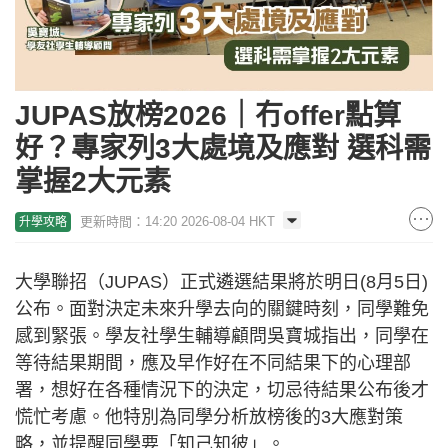
JUPAS放榜2026｜冇offer點算
好？專家列3大處境及應對 選科需
掌握2大元素
更新時間：14:20 2026-08-04 HKT
升學攻略
大學聯招（JUPAS）正式遴選結果將於明日(8月5日)
公布。面對決定未來升學去向的關鍵時刻，同學難免
感到緊張。學友社學生輔導顧問吳寶城指出，同學在
等待結果期間，應及早作好在不同結果下的心理部
署，想好在各種情況下的決定，切忌待結果公布後才
慌忙考慮。他特別為同學分析放榜後的3大應對策
略，並提醒同學要「知己知彼」。