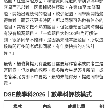
然而，在選擇題方面，楊俊賢則提醒同學別以為甲部
容易而乙部難，因根據過往經驗，在第16至20條問
題，開始出現幾何的題目，較少配圖，同學應開始覺
得較難，而要花更多時間，所以同學可先做有信心的
題目，其後才做不熟的題目，但記要預留足夠時間看
有沒有填漏題目。「一條題目大約100秒內可解決
到，很多同學不能夠，是因為未能掌握題目，所以這
段時間可多問老師和同學，有什麼快捷的方法計
算。」
最後，楊俊賢提到有些題目需要解釋答案或問考生是
否同意，但以他的觀察，很多時考生是答非所問，或
者答案冗長卻不中要點，最約未能得分，提醒同學留
意。
DSE數學科2026｜數學科評核模式
模式
內容
成績比重
考試