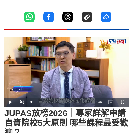
Remaining
-
2:46
Loaded
:
Play
Unmute
Picture-
Fullscr
17.84%
in-
Picture
JUPAS放榜2026｜專家詳解申請
Time
自資院校5大原則 哪些課程最受歡
迎？