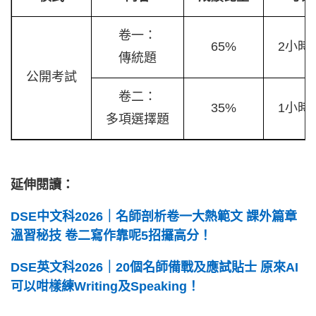
卷一：
65%
2小時
傳統題
公開考試
卷二：
35%
1小時
多項選擇題
延伸閱讀：
DSE中文科2026｜名師剖析卷一大熱範文 課外篇章
溫習秘技 卷二寫作靠呢5招攞高分！
DSE英文科2026｜20個名師備戰及應試貼士 原來AI
可以咁樣練Writing及Speaking！