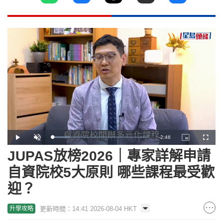
Remaining
-
2:46
Loaded
:
Play
Unmute
Picture-
Fullscr
17.84%
in-
Picture
JUPAS放榜2026｜專家詳解申請
Time
自資院校5大原則 哪些課程最受歡
迎？
更新時間：14:41 2026-08-04 HKT
升學攻略