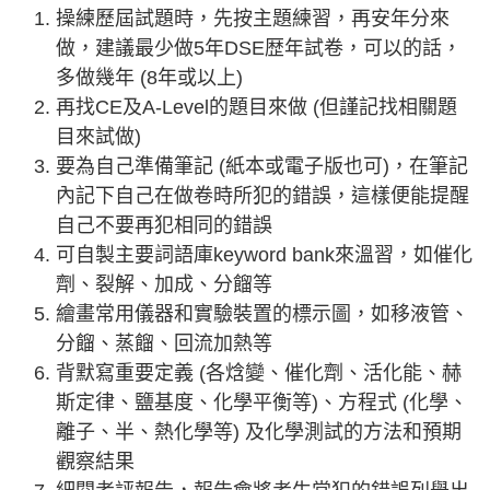
操練歷屆試題時，先按主題練習，再安年分來
做，建議最少做5年DSE歴年試卷，可以的話，
多做幾年 (8年或以上)
再找CE及A-Level的題目來做 (但謹記找相關題
目來試做)
要為自己準備筆記 (紙本或電子版也可)，在筆記
內記下自己在做卷時所犯的錯誤，這樣便能提醒
自己不要再犯相同的錯誤
可自製主要詞語庫keyword bank來溫習，如催化
劑、裂解、加成、分餾等
繪畫常用儀器和實驗裝置的標示圖，如移液管、
分餾、蒸餾、回流加熱等
背默寫重要定義 (各焓變、催化劑、活化能、赫
斯定律、鹽基度、化學平衡等)、方程式 (化學、
離子、半、熱化學等) 及化學測試的方法和預期
觀察結果