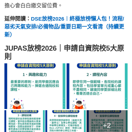
擔心會白白繳交留位費。
延伸閱讀：
DSE放榜2026︱終極放榜懶人包！流程/
惡劣天氣安排/必備物品/重要日期一文看清（持續更
新）
JUPAS放榜2026｜申請自資院校5大原
則
+2