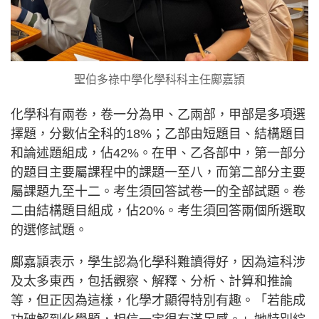
聖伯多祿中學化學科科主任鄺嘉頴
化學科有兩卷，卷一分為甲、乙兩部，甲部是多項選
擇題，分數佔全科的18%；乙部由短題目、結構題目
和論述題組成，佔42%。在甲、乙各部中，第一部分
的題目主要屬課程中的課題一至八，而第二部分主要
屬課題九至十二。考生須回答試卷一的全部試題。卷
二由結構題目組成，佔20%。考生須回答兩個所選取
的選修試題。
鄺嘉頴表示，學生認為化學科難讀得好，因為這科涉
及太多東西，包括觀察、解釋、分析、計算和推論
等，但正因為這樣，化學才顯得特別有趣。「若能成