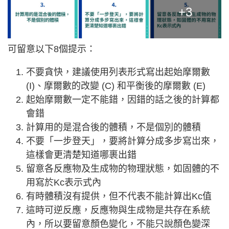
+3
可留意以下8個提示：
不要貪快，建議使用列表形式寫出起始摩爾數
(I)、摩爾數的改變 (C) 和平衡後的摩爾數 (E)
起始摩爾數一定不能錯，因錯的話之後的計算都
會錯
計算用的是混合後的體積，不是個別的體積
不要「一步登天」，要將計算分成多步寫岀來，
這樣會更清楚知道哪裹出錯
留意各反應物及生成物的物理狀態，如固體的不
用寫於Kc表示式內
有時體積沒有提供，但不代表不能計算出Kc值
這時可逆反應，反應物與生成物是共存在系統
內，所以要留意顏色變化，不能只說顏色變深