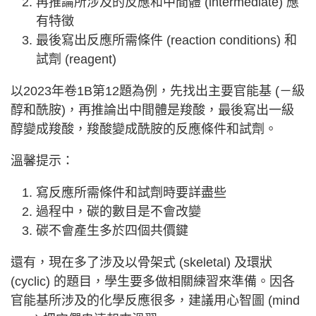
再推論所涉及的反應和中間體 (intermediate) 應
有特徵
最後寫出反應所需條件 (reaction conditions) 和
試劑 (reagent)
以2023年卷1B第12題為例，先找出主要官能基 (－級
醇和酰胺)，再推論出中間體是羧酸，最後寫出一級
醇變成羧酸，羧酸變成酰胺的反應條件和試劑。
溫馨提示：
寫反應所需條件和試劑時要詳盡些
過程中，碳的數目是不會改變
碳不會產生多於四個共價鍵
還有，現在多了涉及以骨架式 (skeletal) 及環狀
(cyclic) 的題目，學生要多做相關練習來準備。因各
官能基所涉及的化學反應很多，建議用心智圖 (mind