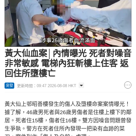
Loaded
:
Unmute
25.06%
黃大仙血案│內情曝光 死者對噪音
非常敏感 電梯內狂斬樓上住客 返
回住所墮樓亡
更新時間：09:47 2026-08-08 HKT
突發
黃大仙上邨昭善樓發生的傷人及墮樓命案案情曝光！
據了解，46歲男死者與26歲男傷者是住樓上樓下的鄰
居。死者住15樓，傷者住16樓。雙方因噪音問題曾發
生爭執。警方在死者住所內發現一把染有血跡的菜