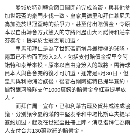
曼城於特別轉會窗口關閉前完成首簽，與其他參
加世冠盃的豪門步伐一致。皇家馬德里和拜仁慕尼黑
為加強於世冠盃時的競爭力，甚至付出賠償金，令原
本以自由轉會方式簽入的守將阿歷山大阿諾特和莊拿
芬泰希，提早於世冠盃前加盟。
皇馬和拜仁是為了世冠盃而增兵最積極的球隊，
兩軍已不約而同簽入2人，包括支付賠償金提早令阿
諾特和泰希來投。原來以自由身簽入的戰將，需待球
員本人與舊會完約後才可加盟，通常是6月30日，但
皇馬與利物浦洽談後，後者右閘阿諾特已提早簽約，
據報銀河艦隊支付1000萬鎊的賠償金令紅軍提早放
人。
而拜仁周一宣布，已和利華古遜及賀芬咸達成協
議，分別讓今夏約滿的中堅泰希和中場比斯卓夫提早
簽約加盟，趕及在世冠盃註冊上陣。消息指拜仁為兩
人支付合共130萬歐羅的賠償金。