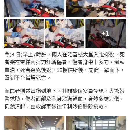
+1
今(8 日)早上7時許，兩人在昭善樓大堂入電梯後，死
者突在電梯內揮刀狂斬傷者，傷者身中十多刀，倒臥
血泊，死者逞兇後返回15樓住所後，開窗一躍而下，
墮到平台當場死亡。
而傷者則乘電梯到地下，其間被保安員發現，大驚報
警求助，傷者面部及全身沾滿鮮血，身體多處刀傷，
仍然清醒，由救護車送往伊利沙伯醫院搶救。