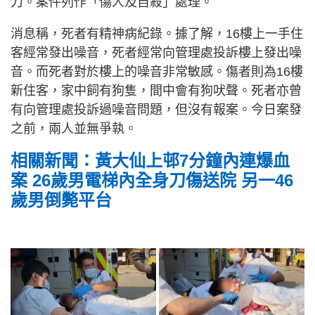
刀。案件列作「傷人及自殺」處理。
消息稱，死者有精神病紀錄。據了解，16樓上一手住
客經常發出噪音，死者經常向管理處投訴樓上發出噪
音。而死者對於樓上的噪音非常敏感。傷者則為16樓
新住客，家中飼有狗隻，間中會有狗吠聲。死者亦曾
有向管理處投訴過噪音問題，但沒有報案。今日案發
之前，兩人並無爭執。
相關新聞：黃大仙上邨7分鐘內連爆血
案 26歲男電梯內全身刀傷送院 另一46
歲男倒斃平台