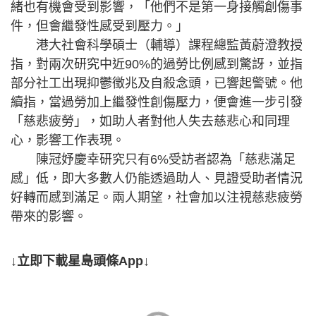
緒也有機會受到影響，「他們不是第一身接觸創傷事
件，但會繼發性感受到壓力。」
港大社會科學碩士（輔導）課程總監黃蔚澄教授
指，對兩次研究中近90%的過勞比例感到驚訝，並指
部分社工出現抑鬱徵兆及自殺念頭，已響起警號。他
續指，當過勞加上繼發性創傷壓力，便會進一步引發
「慈悲疲勞」，如助人者對他人失去慈悲心和同理
心，影響工作表現。
陳冠妤慶幸研究只有6%受訪者認為「慈悲滿足
感」低，即大多數人仍能透過助人、見證受助者情況
好轉而感到滿足。兩人期望，社會加以注視慈悲疲勞
帶來的影響。
↓立即下載星島頭條App↓