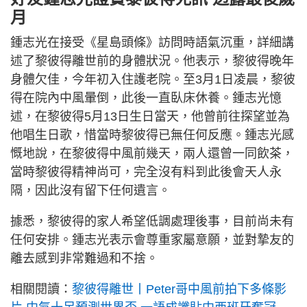
月
鍾志光在接受《星島頭條》訪問時語氣沉重，詳細講
述了黎彼得離世前的身體狀況。他表示，黎彼得晚年
身體欠佳，今年初入住護老院。至3月1日凌晨，黎彼
得在院內中風暈倒，此後一直臥床休養。鍾志光憶
述，在黎彼得5月13日生日當天，他曾前往探望並為
他唱生日歌，惜當時黎彼得已無任何反應。鍾志光感
慨地說，在黎彼得中風前幾天，兩人還曾一同飲茶，
當時黎彼得精神尚可，完全沒有料到此後會天人永
隔，因此沒有留下任何遺言。
據悉，黎彼得的家人希望低調處理後事，目前尚未有
任何安排。鍾志光表示會尊重家屬意願，並對摯友的
離去感到非常難過和不捨。
相關閱讀：
黎彼得離世丨Peter哥中風前拍下多條影