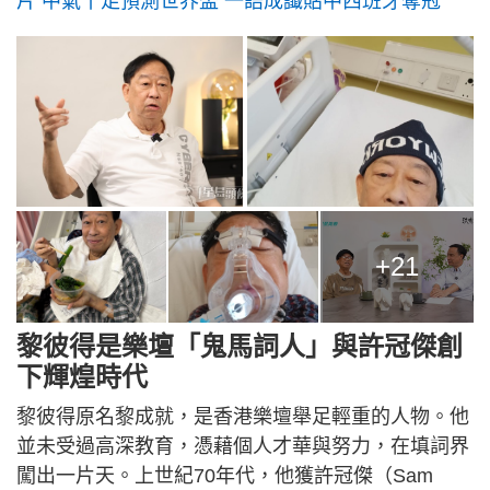
片 中氣十足預測世界盃 一語成讖貼中西班牙奪冠
+21
黎彼得是樂壇「鬼馬詞人」與許冠傑創
下輝煌時代
黎彼得原名黎成就，是香港樂壇舉足輕重的人物。他
並未受過高深教育，憑藉個人才華與努力，在填詞界
闖出一片天。上世紀70年代，他獲許冠傑（Sam