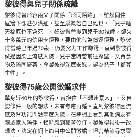
黎彼得與兒子關係疏離
黎彼得曾形容兩父子關係「形同陌路」，雖然同住一
屋簷下卻甚少溝通，甚至感慨若自己離世，「兒子睡
天橋底也不會死」。黎彼得曾提到兒子30幾歲，卻欠
十多萬元的信用卡債務，要由他代為償還債務，黎彼
得當時已年過70歲，仍要努力工作賺錢。直到黎彼得
試過因染上流感入院，兒子當時曾前往探望，又買食
物及陪同攞藥，令黎彼得深感安慰，認為兒子「都算
生性」。
黎彼得75歲公開徵婚求伴
單身近40年的黎彼得，曾抱住「不想連累人」，又自
認條件一般的想法，未有考慮再婚。直到黎彼得因流
感及腎功能問題兩度入院，在病榻上看到其他病友有
親戚家人陪伴，頓時感到孤苦伶仃。黎彼得其後一改
想法，決定在網上節目中公開徵婚，坦言希望尋求靈