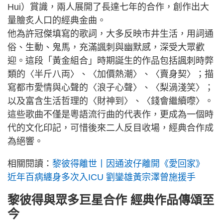
Hui）賞識，兩人展開了長達七年的合作，創作出大
量膾炙人口的經典金曲。
他為許冠傑填寫的歌詞，大多反映市井生活，用詞通
俗、生動、鬼馬，充滿諷刺與幽默感，深受大眾歡
迎。這段「黃金組合」時期誕生的作品包括諷刺時弊
類的〈半斤八両〉、〈加價熱潮〉、〈賣身契〉；描
寫都市愛情與心聲的〈浪子心聲〉、〈梨渦淺笑〉；
以及富含生活哲理的〈財神到〉、〈錢會繼續嚟〉。
這些歌曲不僅是粵語流行曲的代表作，更成為一個時
代的文化印記，可惜後來二人反目收場，經典合作成
為絕響。
相關閱讀：
黎彼得離世丨因通波仔離開《愛回家》
近年百病纏身多次入ICU 劉鑾雄黃宗澤曾施援手
黎彼得與眾多巨星合作 經典作品傳頌至
今