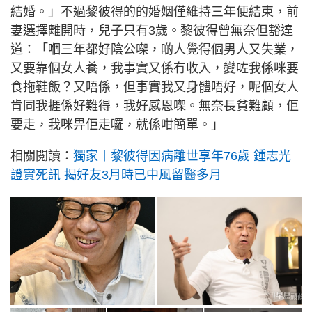
結婚。」不過黎彼得的的婚姻僅維持三年便結束，前
妻選擇離開時，兒子只有3歲。黎彼得曾無奈但豁達
道：「嗰三年都好陰公㗎，啲人覺得個男人又失業，
又要靠個女人養，我事實又係冇收入，變咗我係咪要
食拖鞋飯？又唔係，但事實我又身體唔好，呢個女人
肯同我捱係好難得，我好感恩㗎。無奈長貧難顧，佢
要走，我咪畀佢走囉，就係咁簡單。」
相關閱讀：
獨家丨黎彼得因病離世享年76歲 鍾志光
證實死訊 揭好友3月時已中風留醫多月