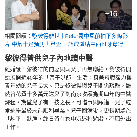
+16
相關閱讀：
黎彼得離世丨Peter哥中風前拍下多條影
片 中氣十足預測世界盃 一語成讖貼中西班牙奪冠
黎彼得曾供兒子內地讀中醫
離婚後，黎彼得的前妻與兩父子再無聯絡，黎彼得開
始展開近40年的「帶子洪郎」生活，身兼母職獨力撫
養年幼的兒子長大。只是黎彼得與兒子關係疏離，雖
然曾花費十多萬元送兒子到南京攻讀為期四年的中醫
課程，期望兒子有一技之長。可惜事與願違，兒子經
常逃學最終未能順利畢業。兒子回港後，更長期處於
「躺平」狀態，終日留在家中沉迷打遊戲，不願外出
工作。