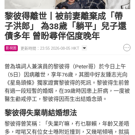
黎彼得離世丨被前妻離棄成「帶
子洪郎」 為38歲「躺平」兒子還
債多年 曾盼尋伴侶度晚年
更新時間：23:55 2026-08-05 HKT
影視圈
曾為填詞人兼演員的黎彼得（Peter哥）於今日上午
（5日）因病離世，享年76歲，其圈中好友鍾志光向
《星島頭條》獨家證實黎彼得的死訊。黎彼得生前曾
有過一段短暫的婚姻，在39歲時因患上肝病，一度被
醫生勸戒停工，黎彼得因而生出結婚念頭。
黎彼得失業萌結婚想法
黎彼得曾笑稱：「失業吖嘛，冇乜聊賴，年齡又差唔
多，咁啱又有位女士喺附近撞到，又幾啱傾喎，就搞