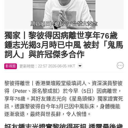
Loaded
:
Unmute
41.76%
獨家丨黎彼得因病離世享年76歲
鍾志光揭3月時已中風 被封「鬼馬
詞人」與許冠傑多合作
更新時間：22:57 2026-08-05 HKT
影視圈
黎彼得離世丨香港樂壇殿堂級填詞人、資深演員黎彼
得（Peter、原名黎成就）於今早（5日）因病離世，
享年76歲。其好友鍾志光向《星島頭條》獨家證實死
訊，透露黎彼得自今年3月已因中風臥床，身體機能
逐漸衰退，最終與世長辭，令人惋惜。
好友鍾志光證實黎彼得死訊 透露最後歲