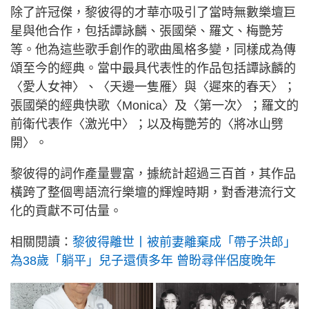
除了許冠傑，黎彼得的才華亦吸引了當時無數樂壇巨
星與他合作，包括譚詠麟、張國榮、羅文、梅艷芳
等。他為這些歌手創作的歌曲風格多變，同樣成為傳
頌至今的經典。當中最具代表性的作品包括譚詠麟的
〈愛人女神〉、〈天邊一隻雁〉與〈遲來的春天〉；
張國榮的經典快歌〈Monica〉及〈第一次〉；羅文的
前衛代表作〈激光中〉；以及梅艷芳的〈將冰山劈
開〉。
黎彼得的詞作產量豐富，據統計超過三百首，其作品
橫跨了整個粵語流行樂壇的輝煌時期，對香港流行文
化的貢獻不可估量。
相關閱讀：
黎彼得離世丨被前妻離棄成「帶子洪郎」
為38歲「躺平」兒子還債多年 曾盼尋伴侶度晚年