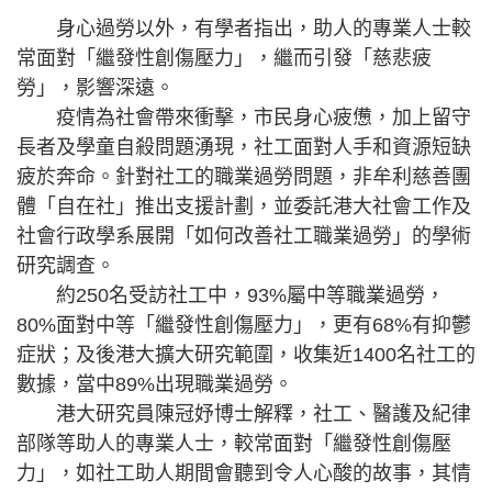
身心過勞以外，有學者指出，助人的專業人士較
常面對「繼發性創傷壓力」，繼而引發「慈悲疲
勞」，影響深遠。
疫情為社會帶來衝擊，市民身心疲憊，加上留守
長者及學童自殺問題湧現，社工面對人手和資源短缺
疲於奔命。針對社工的職業過勞問題，非牟利慈善團
體「自在社」推出支援計劃，並委託港大社會工作及
社會行政學系展開「如何改善社工職業過勞」的學術
研究調查。
約250名受訪社工中，93%屬中等職業過勞，
80%面對中等「繼發性創傷壓力」，更有68%有抑鬱
症狀；及後港大擴大研究範圍，收集近1400名社工的
數據，當中89%出現職業過勞。
港大研究員陳冠妤博士解釋，社工、醫護及紀律
部隊等助人的專業人士，較常面對「繼發性創傷壓
力」，如社工助人期間會聽到令人心酸的故事，其情