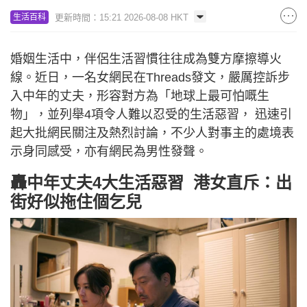
更新時間：15:21 2026-08-08 HKT
生活百科
婚姻生活中，伴侶生活習慣往往成為雙方摩擦導火
線。近日，一名女網民在Threads發文，嚴厲控訴步
入中年的丈夫，形容對方為「地球上最可怕嘅生
物」，並列舉4項令人難以忍受的生活惡習， 迅速引
起大批網民關注及熱烈討論，不少人對事主的處境表
示身同感受，亦有網民為男性發聲。
轟中年丈夫4大生活惡習 港女直斥：出
街好似拖住個乞兒