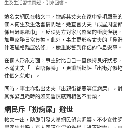
生及生活習慣問題，引來回響。
這名女網民在帖文中，控訴其丈夫在家中多項嚴重的
個人衛生及生活習慣問題。她直言丈夫「成屋周圍都
係用過嘅紙巾」，反映男方對家居整潔的極度漠視，
加重家務日常負擔。此外，事主更形容丈夫的「鼻鼾
仲嘈過格離屋裝修」，嚴重影響到伴侶的作息安寧。
在個人形象方面，事主對比自己一直保持良好狀態，
不滿丈夫「一直唔保養」，更重話批評「出街好似拖
住個乞兒咁」。
同時，事主亦指出丈夫「出親街都要等佢痾屎」，對
其頻繁且耗時的如廁習慣感到相當不耐煩。
網民斥「扮痾屎」避世
帖文一出，隨即引發大量網民留言迴響。不少女性網
民產生共鳴，有人感嘆伴侶拍拖後「貨不對辦」，由