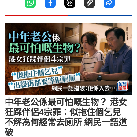
中年老公係最可怕嘅生物？ 港女
狂踩伴侶4宗罪：似拖住個乞兒
不解為何經常去廁所 網民一語道
破