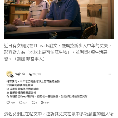
近日有女網民在Threads發文，嚴厲控訴步入中年的丈夫，
形容對方為「地球上最可怕嘅生物」，並列舉4項生活惡
習。（劇照 非當事人）
這名女網民在帖文中，控訴其丈夫在家中多項嚴重的個人衛