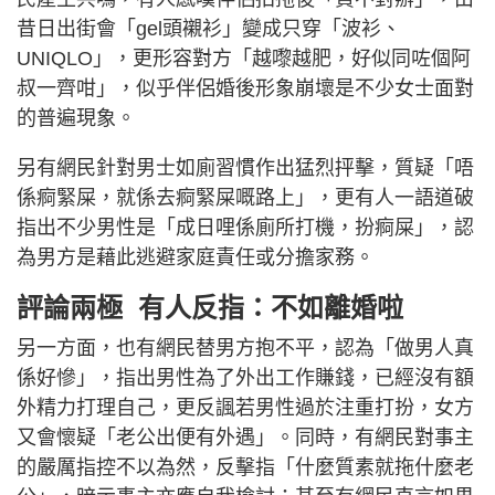
昔日出街會「gel頭襯衫」變成只穿「波衫、
UNIQLO」，更形容對方「越嚟越肥，好似同咗個阿
叔一齊咁」，似乎伴侶婚後形象崩壞是不少女士面對
的普遍現象。
另有網民針對男士如廁習慣作出猛烈抨擊，質疑「唔
係痾緊屎，就係去痾緊屎嘅路上」，更有人一語道破
指出不少男性是「成日哩係廁所打機，扮痾屎」，認
為男方是藉此逃避家庭責任或分擔家務。
評論兩極 有人反指：不如離婚啦
另一方面，也有網民替男方抱不平，認為「做男人真
係好慘」，指出男性為了外出工作賺錢，已經沒有額
外精力打理自己，更反諷若男性過於注重打扮，女方
又會懷疑「老公出便有外遇」。同時，有網民對事主
的嚴厲指控不以為然，反擊指「什麼質素就拖什麼老