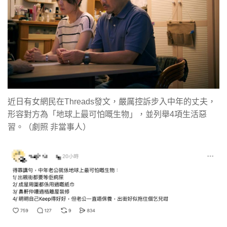
近日有女網民在Threads發文，嚴厲控訴步入中年的丈夫，
形容對方為「地球上最可怕嘅生物」，並列舉4項生活惡
習。（劇照 非當事人）