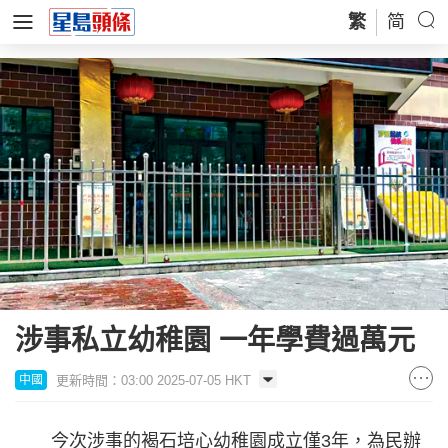
繁
简
涉事私立幼稚園 一年學費過萬元
更新時間：03:00 2025-07-05 HKT
中國
今次涉事的褐石培心幼稚園成立僅3年，為民辦