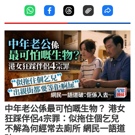
中年老公係最可怕嘅生物？ 港女
狂踩伴侶4宗罪：似拖住個乞兒
不解為何經常去廁所 網民一語道