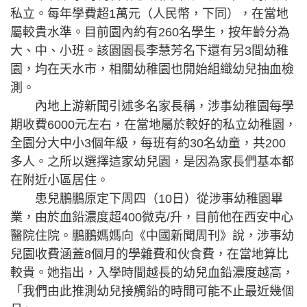
私立。每年學費超1萬元（人民幣，下同），在當地
屬較貴水準。目前園內約有260名學生，按年齡分為
大、中、小班。該園園長李慧芳名下還有另3間幼稚
園，均在天水市，相關幼稚園也開始組織幼兒抽血檢
測。
內地上游新聞引述多名家長稱，涉事幼稚園每學
期收費6000元左右，在當地屬於較好的私立幼稚園，
全園分大中小3個年級，每班有約30名幼童，共200
多人。之所以選擇這家幼兒園，是因為家長們基本都
在附近小區居住。
患兒鵬鵬原定下周四（10日）從涉事幼稚園畢
業，由於血鉛濃度超400微克/升，目前他在西安中心
醫院住院。鵬鵬媽媽向《中國新聞周刊》說，涉事幼
兒園收費涵蓋8個月的學雜費和伙食費，在當地算比
較貴。她指出，入學時間越長的幼兒血鉛濃度越高，
「我們由此推測幼兒接觸鉛的時間可能不止最近幾個