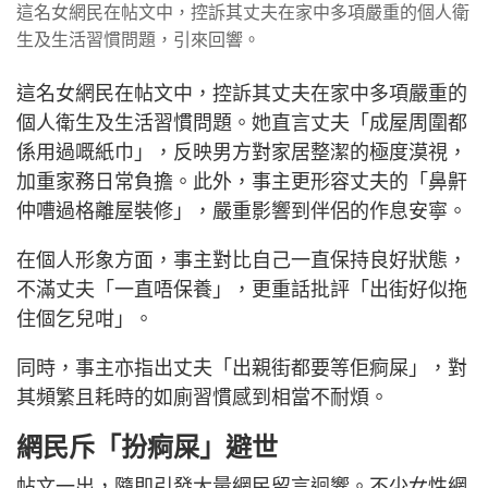
這名女網民在帖文中，控訴其丈夫在家中多項嚴重的個人衛
生及生活習慣問題，引來回響。
這名女網民在帖文中，控訴其丈夫在家中多項嚴重的
個人衛生及生活習慣問題。她直言丈夫「成屋周圍都
係用過嘅紙巾」，反映男方對家居整潔的極度漠視，
加重家務日常負擔。此外，事主更形容丈夫的「鼻鼾
仲嘈過格離屋裝修」，嚴重影響到伴侶的作息安寧。
在個人形象方面，事主對比自己一直保持良好狀態，
不滿丈夫「一直唔保養」，更重話批評「出街好似拖
住個乞兒咁」。
同時，事主亦指出丈夫「出親街都要等佢痾屎」，對
其頻繁且耗時的如廁習慣感到相當不耐煩。
網民斥「扮痾屎」避世
帖文一出，隨即引發大量網民留言迴響。不少女性網