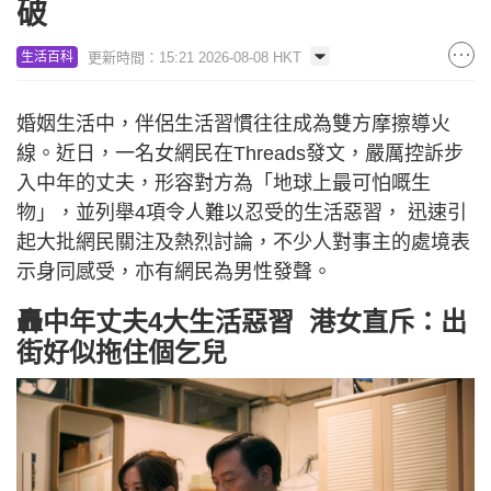
破
更新時間：15:21 2026-08-08 HKT
生活百科
婚姻生活中，伴侶生活習慣往往成為雙方摩擦導火
線。近日，一名女網民在Threads發文，嚴厲控訴步
入中年的丈夫，形容對方為「地球上最可怕嘅生
物」，並列舉4項令人難以忍受的生活惡習， 迅速引
起大批網民關注及熱烈討論，不少人對事主的處境表
示身同感受，亦有網民為男性發聲。
轟中年丈夫4大生活惡習 港女直斥：出
街好似拖住個乞兒