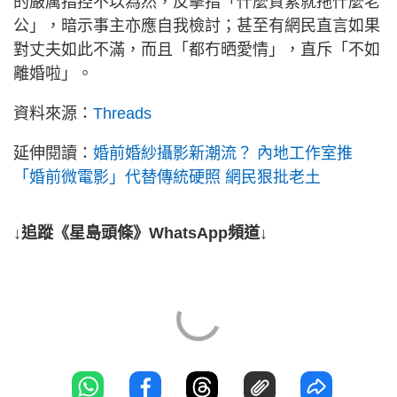
的嚴厲指控不以為然，反擊指「什麼質素就拖什麼老
公」，暗示事主亦應自我檢討；甚至有網民直言如果
對丈夫如此不滿，而且「都冇晒愛情」，直斥「不如
離婚啦」。
資料來源：
Threads
延伸閱讀：
婚前婚紗攝影新潮流？ 內地工作室推
「婚前微電影」代替傳統硬照 網民狠批老土
↓追蹤《星島頭條》WhatsApp頻道↓