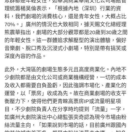
眾群都是年輕女性，如華潤商業華南文化公司場館管
理統籌楊昊倫表示，「根據內地（深圳）行業的資
料，我們劇場的消費核心，還是青年女性，大概占比
70%。」廣州的情況也大致相同，據天賜文化總經理
熊震華指出，劇場的大部分觀眾都是20歲到30歲之間
的年輕女性。這一群體追求解壓型的演出體驗，偏好
音樂劇、脫口秀及沉浸式小劇場，特別是帶有搞笑或
深度內容的作品。
此外，大灣區的劇場生態多元且高度商業化。內地不
少劇院都是由文化公司或商業機構經營，一切的成本
及收入都需要自負盈虧，因此強調市場化、產業化的
運營，以「票房」收成為先。故在商業劇場的收支平
衡壓力下，使得他們更青睞高票房IP或流量明星項
目，不少劇院負責人在分享時均提到「流量」一字，
如廣州大劇院演出中心總監張奕奇認為現今市場由粉
絲流量主向，「如果說到市場的話，目前廣州跟國內