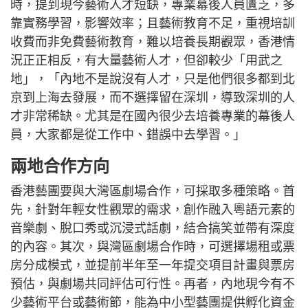
時，提到現今藝術人才短缺，專業幕後人員匱乏，多
靠實務學習，影響效率；且藝術教育不足，重視培訓
收費而非免費藝術教育，難以培養長期觀眾，香港情
況正正相反，有大量藝術人才，但卻較少「用武之
地」，「內地不是說沒有人才，只是他們很多都到北
京到上海去發展，而不選擇留在深圳，導致深圳的人
才非常稀缺。尤其是在國內很少去培養專業的幕後人
員，大家都是從工作中、錯誤中去學習。」
兩地合作方向
香港藝團要與大灣區劇場合作，可採取多種策略。首
先，針對年輕女性觀眾的需求，創作融入粵語元素的
音樂劇、脫口秀或沉浸式話劇，結合搞笑並帶有深度
的內容。其次，與灣區劇場合作時，可選擇場租或票
房分成模式，並提前半年至一年提交項目計畫與票房
預估，與劇場共同評估可行性。再者，內地現今有不
少藝術平台或藝術節，能為中小型藝團提供孵化資金