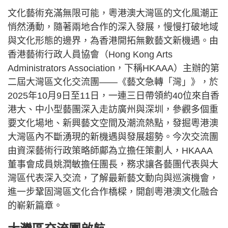
文化藝術充滿無限可能，粵港澳大灣區的文化風潮正
悄然湧動，隨著兩地合作的深入發展，慢慢打破地域
與文化形態的邊界，為香港開拓無數藝文新機遇。由
香港藝術行政人員協會（Hong Kong Arts
Administrators Association，下稱HKAAA）主辦的第
二屆大灣區文化交流團——《藝文急轉「灣」》，於
2025年10月9日至11日，一連三日帶領約40位來自香
港大、中小型藝團深入走訪廣州與深圳，參觀多個重
要文化場地、新興藝文空間及潮流熱點，發掘粵港澳
大灣區內不斷湧現的新機遇與發展趨勢。今次交流團
由資深藝術行政策略師鄺為立擔任策劃人，HKAAA
董事會成員姚潤敏擔任團長，務求讓各藝團代表與大
灣區代表深入交流，了解最新藝文動向與巡演機會，
進一步鞏固灣區文化合作橋樑，開創粵港澳文化融合
的嶄新篇章。