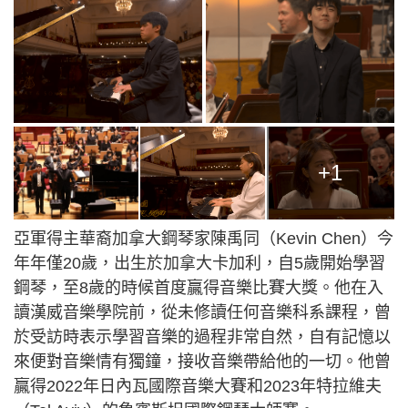
+1
亞軍得主華裔加拿大鋼琴家陳禹同（Kevin Chen）今
年年僅20歲，出生於加拿大卡加利，自5歲開始學習
鋼琴，至8歲的時候首度贏得音樂比賽大獎。他在入
讀漢威音樂學院前，從未修讀任何音樂科系課程，曾
於受訪時表示學習音樂的過程非常自然，自有記憶以
來便對音樂情有獨鐘，接收音樂帶給他的一切。他曾
贏得2022年日內瓦國際音樂大賽和2023年特拉維夫