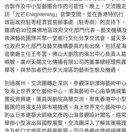
合製作及中小型藝團合作的可能性。晚上，交流團走
訪「光芒Enlightening」音樂空間，並在香港特別行
政區政府駐粵經濟貿易辦事處（駐粵辦）的支持下，
邀請逾30位廣佛地區政府文化部門代表、藝文機構及
表演藝術團隊共聚一堂進行文化分享交流會，當天多
位政府文化部門及藝文機構要員均有出席，包括星海
音樂廳主任王冬雲、佛山大劇院的演出中心負責人葛
曉敏、廣州天賜文化傳播有限公司的董事總經理熊震
華等，與參加者們分享大灣區的藝術生態及機遇。
別過廣州，交流團轉赴深圳，參觀深圳濱海藝術中心
及海上世界文化藝術中心。濱海藝術中心由華僑城集
團投資興建，團員與劇院高層交流，聚焦香港中小型
藝團的巡演支持與市場機遇。海上世界文化藝術中心
則以日本建築大師槇文彥的山海景觀設計聞名，經常
舉辦小型演出與國際展覽，交流團深入了解其策展理
念及蛇口文旅區的發展藍圖。同日參觀由曾經接運華