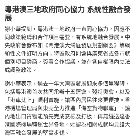
粵港澳三地政府同心協力 系統性融合發
展
謝小華提到，粵港澳三地政府一直同心協力，因應不
同政策範疇和合作項目需要，有系統地融合發展。中
央政府會發布如《粵港澳大灣區發展規劃綱要》等綱
領性文件訂明方向；特區政府則會與廣東省或各市就
個別項目磋商，簽署合作協議，並在各自權限內立法
或調整政策。
謝小華表示，過去一年大灣區發展迎來多個里程碑，
包括粵港澳首次共同承辦十五運會、殘特奧會，以及
「港車北上」順利實施，讓區內居民往來更便捷。香
港機場管理局與東莞全力推進「海空貨物聯運」，讓
內地出口貨物能預先完成安檢及打板，再無縫送達香
港國際機場轉運世界各地。她認為相關成就均見證大
灣區融合發展的堅實步伐。