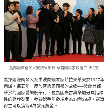
蕭邦國際鋼琴大賽結果出爐 華裔鋼琴家包攬三甲位置
蕭邦國際鋼琴大賽由波蘭鋼琴家茹拉夫萊夫於1927年
創辦，每五年一度於音樂家蕭邦的故鄉──波蘭首都
華沙的國家愛樂廳舉行，視為國際古典樂壇最具指標
性的鋼琴賽事，參賽選手年齡規定為18至29歲，冠軍
得主可以獲得4萬歐元獎金。