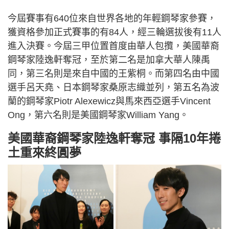
今屆賽事有640位來自世界各地的年輕鋼琴家參賽，
獲資格參加正式賽事的有84人，經三輪選拔後有11人
進入決賽。今屆三甲位置首度由華人包攬，美國華裔
鋼琴家陸逸軒奪冠，至於第二名是加拿大華人陳禹
同，第三名則是來自中國的王紫桐。而第四名由中國
選手呂天堯、日本鋼琴家桑原志織並列，第五名為波
蘭的鋼琴家Piotr Alexewicz與馬來西亞選手Vincent
Ong，第六名則是美國鋼琴家William Yang。
美國華裔鋼琴家陸逸軒奪冠 事隔10年捲
土重來終圓夢