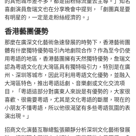
的其他城市差不多，都是由粉絲流量去主導。」知名
喜劇演員詹瑞文也在分享晚會中提到，「劇團真是要
有明星的，一定是走粉絲經濟的。」
香港藝團優勢
那麼在廣深文化藝術急速發展的時勢下，香港藝術團
體有什麼獨特優勢吸引內地劇院合作？作為至今仍使
用粵語的地區，香港藝團擁有天然獨特優勢，詹瑞文
認為粵語文化在大灣區具有獨特吸引力，特別是在廣
州、深圳等城市，因此可利用粵語文化優勢，並融入
大灣區特色，推出粵語話劇、音樂劇或文化交流項
目，「粵語這部分對廣東人來說是有優勢的，大家很
喜歡、很需要粵語，尤其是文化粵語的斷層，現在的
小朋友不懂粵語，所以他很渴望有多些粵語氛圍的表
演出現。」
招商文化演藝互聯總監張顯靜分析深圳文化藝術發展