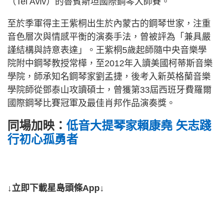
（Tel Aviv）的魯賓斯坦國際鋼琴大師賽。
至於季軍得主王紫桐出生於內蒙古的鋼琴世家，注重
音色層次與情感平衡的演奏手法，曾被評為「兼具嚴
謹結構與詩意表達」。王紫桐5歲起師隨中央音樂學
院附中鋼琴教授常樺，至2012年入讀美國柯蒂斯音樂
學院，師承知名鋼琴家劉孟捷，後考入新英格蘭音樂
學院師從鄧泰山攻讀碩士，曾獲第33屆西班牙費羅爾
國際鋼琴比賽冠軍及最佳肖邦作品演奏獎。
同場加映：
低音大提琴家賴康堯 矢志踐
行初心孤勇者
↓立即下載星島頭條App↓