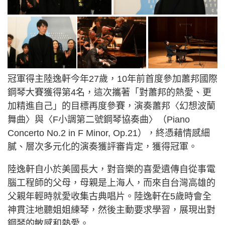
冠軍得主陸逸軒今年27歲，10年前首度參加蕭邦國際
鋼琴大賽獲得第4名，這次攜著「對蕭邦的熱愛、更
加精進自己」的目標再度參賽，演奏蕭邦〈幻想波蘭
舞曲〉與〈F小調第二號鋼琴協奏曲〉（Piano
Concerto No.2 in F Minor, Op.21），終憑藉情感細
膩、層次多元化的演奏獲評審肯定，獲得冠軍。
陸逸軒自小於美國長大，對音樂的喜愛遺傳自從事電
腦工程師的父母，母親是上海人，而來自台灣高雄的
父親年輕時就愛收集古典唱片。陸逸軒在5歲時會全
神貫注地聽姐姐練琴，然後主動要求學習，展現出對
鋼琴的敏感和熱愛。