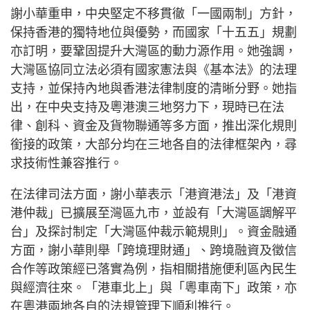
謝小華重申，中央堅定不移貫徹「一國兩制」方針，
保持香港的獨特地位與優勢，而國家「十五五」規劃
亦訂明，要鞏固提升大灣區的動力源作用。她強調，
大灣區協同立法必須有國家憲法與《基本法》的法理
支持，並保持內地與香港法律制度的清晰分野。她指
出，在中央支持及粵港澳三地努力下，現時已在法
律、創科、資金及貨物聯通等多方面，推出深化規則
銜接的政策，大部分均在三地各自的法律框架內，尋
求技術性兼容推行。
在法律司法方面，謝小華表示「港資港法」及「港資
港仲裁」已擴展至灣區九市，並設有「大灣區調解平
台」及探討制定「大灣區仲裁示範規則」。資金融通
方面，謝小華則舉「跨境理財通」、跨境融資及徵信
合作等政策經已落實為例，指相關措施便利區內民生
與經濟往來。「港車北上」與「粵車南下」政策，亦
在粵港兩地各自的法規管理下順利推行。