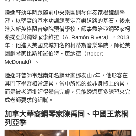
陸逸軒幼年時跟隨前中央樂團鋼琴伴奏家楊鏡釧學
習，以堅實的基本功訓練奠定音樂道路的基石，後來
進入新英格蘭音樂院預備學校，師事喬治亞鋼琴家柯
桑提亞與鋼琴家李維拉（A. Ramón Rivera）。2013
年，他進入美國費城知名的柯蒂斯音樂學院，師從美
國鋼琴家比斯和羅伯特‧唐納德（Robert
McDonald）。
陸逸軒曾師事越南知名鋼琴家鄧泰山7年，他形容在
其門下學習相當疲累，當中所指的並非身體上的累，
而是被老師批評得體無完膚，只能透過更多練習來完
成老師要求的細膩。
加拿大華裔鋼琴家陳禹同、中國王紫桐
列亞季