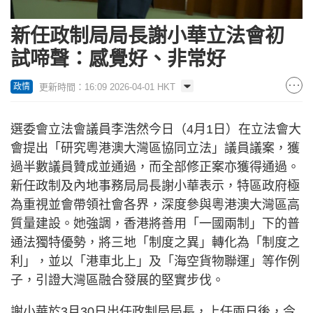
新任政制局局長謝小華立法會初
試啼聲：感覺好、非常好
更新時間：16:09 2026-04-01 HKT
政情
選委會立法會議員李浩然今日（4月1日）在立法會大
會提出「研究粵港澳大灣區協同立法」議員議案，獲
過半數議員贊成並通過，而全部修正案亦獲得通過。
新任政制及內地事務局局長謝小華表示，特區政府極
為重視並會帶領社會各界，深度參與粵港澳大灣區高
質量建設。她強調，香港將善用「一國兩制」下的普
通法獨特優勢，將三地「制度之異」轉化為「制度之
利」，並以「港車北上」及「海空貨物聯運」等作例
子，引證大灣區融合發展的堅實步伐。
謝小華於3月30日出任政制局局長，上任兩日後，今