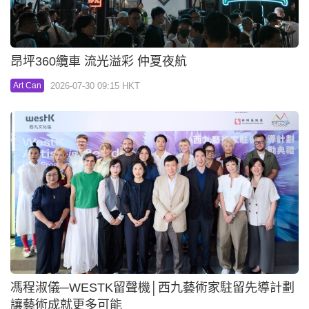
昂坪360纜車 流光溢彩 仲夏夜航
2026-07-30 09:15 HKT
Art Can
馮程淑儀─WESTK留聲機│西九藝術家駐留先導計劃
讓藝術成就更多可能