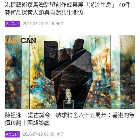
港捷藝術家馬灣駐留創作成果展「溯流生息」 40件
藝術品探索人類與自然共生關係
2026-07-20 18:18 HKT
Art Can
陳祖泳 – 鑑古識今—敏求精舍六十五周年：香港的無
價珍藏｜圍爐談藝
2026-07-19 09:00 HKT
Art Can