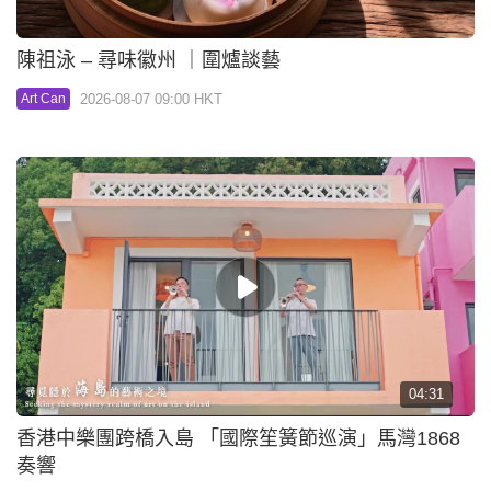
陳祖泳 – 尋味徽州 ｜圍爐談藝
2026-08-07 09:00 HKT
Art Can
04:31
香港中樂團跨橋入島 「國際笙簧節巡演」馬灣1868
奏響