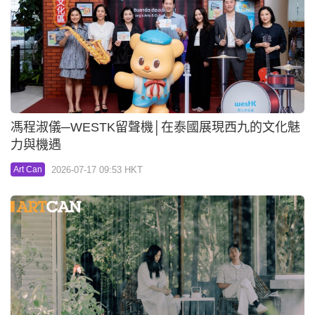
馮程淑儀─WESTK留聲機│在泰國展現西九的文化魅
力與機遇
2026-07-17 09:53 HKT
Art Can