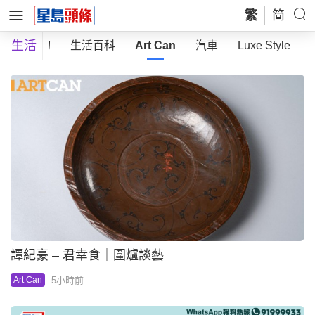
繁
简
生活
時尚購物
生活百科
Art Can
汽車
Luxe Style
譚紀豪 – 君幸食｜圍爐談藝
5小時前
Art Can