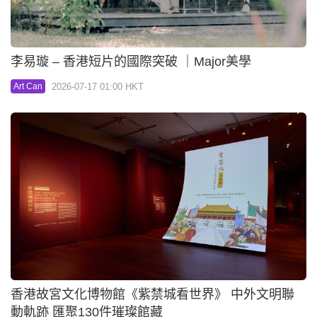
李易璇 – 香港短片的國際突破 ｜Major美學
2026-07-17 01:00 HKT
Art Can
香港故宮文化博物館《紫禁城看世界》 中外文明聯
動軌跡 匯聚130件璀璨館藏