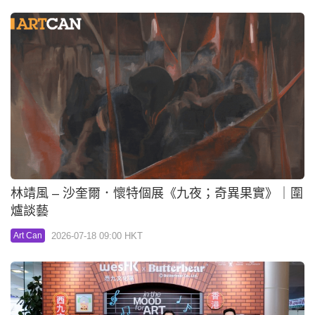
林靖風 – 沙奎爾．懷特個展《九夜；奇異果實》｜圍
爐談藝
2026-07-18 09:00 HKT
Art Can