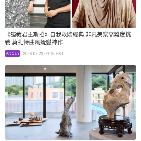
《獨裁君主斯拉》自我救贖經典 非凡美樂高難度挑
戰 莫扎特曲風蛻變神作
2026-07-23 09:15 HKT
Art Can