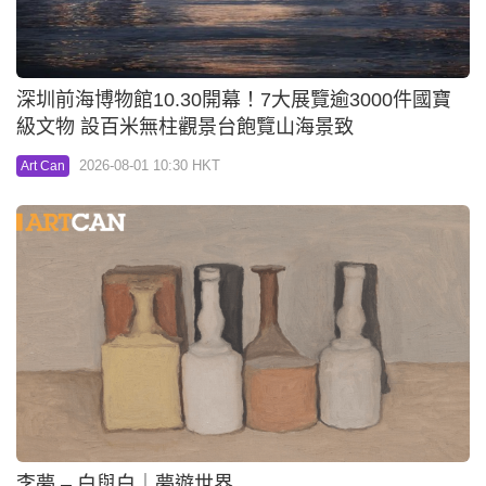
深圳前海博物館10.30開幕！7大展覽逾3000件國寶
級文物 設百米無柱觀景台飽覽山海景致
2026-08-01 10:30 HKT
Art Can
李夢 – 白與白｜夢遊世界