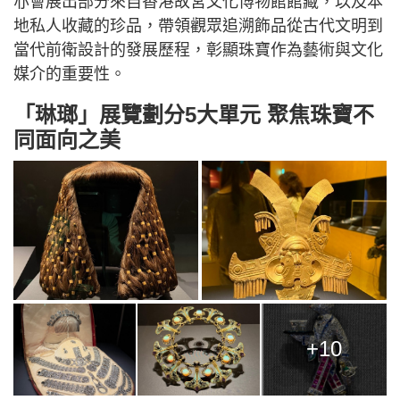
亦會展出部分來自香港故宮文化博物館館藏，以及本
地私人收藏的珍品，帶領觀眾追溯飾品從古代文明到
當代前衛設計的發展歷程，彰顯珠寶作為藝術與文化
媒介的重要性。
「琳瑯」展覽劃分
5大單元 聚焦珠寶不
同面向之美
+10