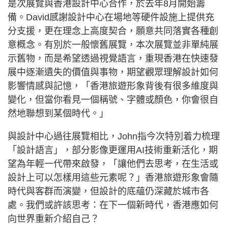
是次展覽與香港設計中心合作，於去年8月開始籌
備。David感謝設計中心在場地等硬件設施上提供充
分支援，更在理念上高度契合，願意共同落實各種創
意概念。有別於一般懷舊展覽，本次展覽並非單純展
示舊物，而是希望透過視覺語言，重現香港在快速發
展中逐漸遺失的價值與事物，期望觀眾理解設計如何
影響情感與記憶，「香港旅遊形象背後有很多維度與
變化，但當你看見一個稱號、字體或顏色，你會很自
然地聯想到某個時代。」
與設計中心過往展覽相比，John指今次特別着力梳理
「設計語言」，部分影像更運用AI技術重新活化，期
望為年輕一代帶來啟發，「讓他們去思考，在生活或
設計上可以怎樣用這些元素呢？」香港旅遊形象會隨
時代與客群而演變，但設計的底蘊仍深藏於城市各
處。我們或許該思考：在下一個新時代，香港應如何
向世界重新介紹自己？