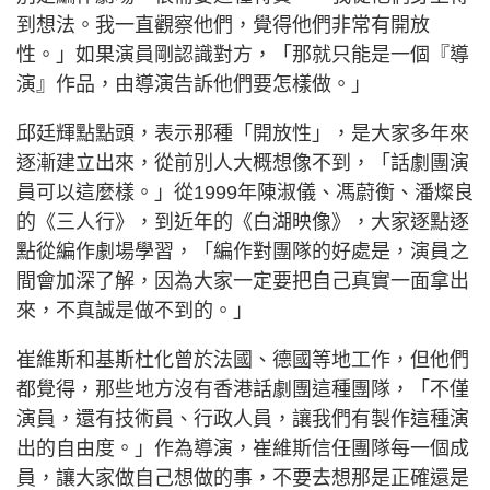
到想法。我一直觀察他們，覺得他們非常有開放
性。」如果演員剛認識對方，「那就只能是一個『導
演』作品，由導演告訴他們要怎樣做。」
邱廷輝點點頭，表示那種「開放性」，是大家多年來
逐漸建立出來，從前別人大概想像不到，「話劇團演
員可以這麼樣。」從1999年陳淑儀、馮蔚衡、潘燦良
的《三人行》，到近年的《白湖映像》，大家逐點逐
點從編作劇場學習，「編作對團隊的好處是，演員之
間會加深了解，因為大家一定要把自己真實一面拿出
來，不真誠是做不到的。」
崔維斯和基斯杜化曾於法國、德國等地工作，但他們
都覺得，那些地方沒有香港話劇團這種團隊，「不僅
演員，還有技術員、行政人員，讓我們有製作這種演
出的自由度。」作為導演，崔維斯信任團隊每一個成
員，讓大家做自己想做的事，不要去想那是正確還是