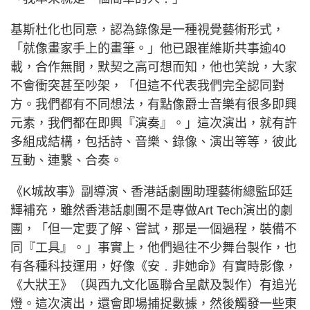
基斯杜化也同意，認為錄像是一種視覺藝術形式，
「就像畫家手上的畫筆。」他已跟崔維斯共事逾40
載，合作無間，默契之高可想而知，他也笑說，大家
不會衝突甚至吵架，「但這不代表我們完全認同對
方。我們都有不同想法，有點像爵士音樂有很多即興
元素，我們都在即興『演奏』。」這次演出，就有許
多組成結構，包括詩、音樂、錄像、演出等等，彼此
互動、連繫、合奏。
《K城故事》副導演、香港話劇團助理藝術總監邱廷
輝補充，雖然香港話劇團不是專做Art Tech演出的劇
團，「但一定要了解、嘗試，那是一個過程，裝備不
同『工具』。」事實上，他們過往不少舞台製作，也
有各種科技運用，好像《安﹒非她命》有實時影像，
《大狀王》（與西九文化區聯合呈獻及製作）有追光
燈。這次演出，還會即場捕捉數據，然後觸發一些東