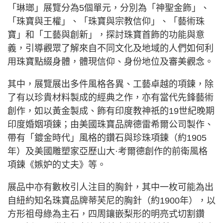
「琳瑯」展覽分為5個單元，分別為「神聖金飾」、
「珠寶與王權」、「珠寶與宗教信仰」、「藝術珠
寶」和「工藝與創新」，探討珠寶首飾的功能與意
義，引導觀眾了解來自不同文化及地域的人們如何利
用珠寶點綴身體，體現信仰、身份地位及審美觀念。
其中，展覽展出多件風格各異、工藝卓越的項鍊，除
了有以珍貴材料製成的經典之作，亦有當代先鋒藝術
創作，如以黃金製成、飾有印度教神祇的19世紀晚期
印度婚姻項鍊；由美國珠寶品牌德雷希爾公司製作、
帶有「鍍金時代」風格的鑽石與珍珠項鍊（約1905
年）及美國雕塑家亞歷山大·考爾德創作的前衛風格
項鍊《嫉妒的丈夫》等。
展品中亦有數枚引人注目的胸針，其中一枚可能為出
自紐約知名珠寶品牌蒂芙尼的胸針（約1900年），以
方形祖母綠為主石，四周鑲嵌梨形的明亮式切割鑽