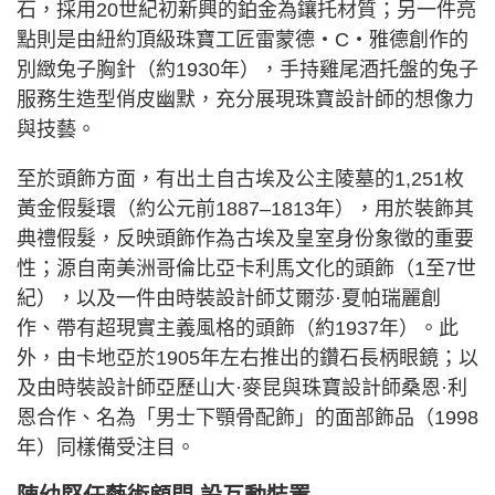
石，採用20世紀初新興的鉑金為鑲托材質；另一件亮
點則是由紐約頂級珠寶工匠雷蒙德・C・雅德創作的
別緻兔子胸針（約1930年），手持雞尾酒托盤的兔子
服務生造型俏皮幽默，充分展現珠寶設計師的想像力
與技藝。
至於頭飾方面，有出土自古埃及公主陵墓的1,251枚
黃金假髮環（約公元前1887–1813年），用於裝飾其
典禮假髮，反映頭飾作為古埃及皇室身份象徵的重要
性；源自南美洲哥倫比亞卡利馬文化的頭飾（1至7世
紀），以及一件由時裝設計師艾爾莎·夏帕瑞麗創
作、帶有超現實主義風格的頭飾（約1937年）。此
外，由卡地亞於1905年左右推出的鑽石長柄眼鏡；以
及由時裝設計師亞歷山大·麥昆與珠寶設計師桑恩·利
恩合作、名為「男士下顎骨配飾」的面部飾品（1998
年）同樣備受注目。