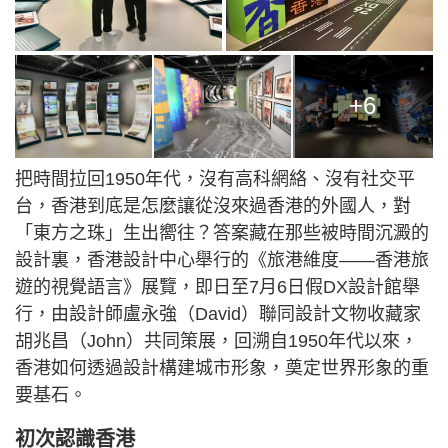
+6
把時間拉回1950年代，沒有高科網絡、沒有社交平
台，香港到底是怎麼讓從沒來過香港的外國人，對
「東方之珠」生出嚮往？答案藏在那些被時間沉澱的
設計裏，香港設計中心舉行的《旅港維度——香港旅
遊的視覺語言》展覽，即日至7月6日假DX設計館舉
行，由設計師盧永強（David）聯同設計文物收藏家
胡兆昌（John）共同策展，回溯自1950年代以來，
香港如何透過設計構建城市形象，奠定世界形象的重
要基石。
初次認識香港