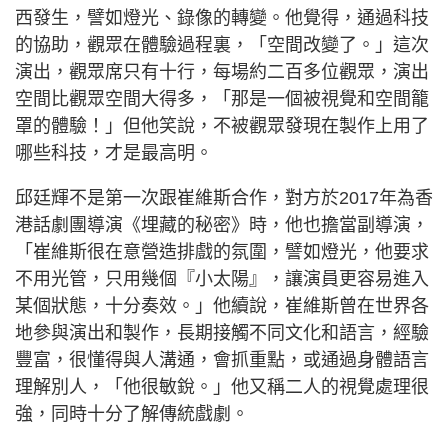
西發生，譬如燈光、錄像的轉變。他覺得，通過科技
的協助，觀眾在體驗過程裏，「空間改變了。」這次
演出，觀眾席只有十行，每場約二百多位觀眾，演出
空間比觀眾空間大得多，「那是一個被視覺和空間籠
罩的體驗！」但他笑說，不被觀眾發現在製作上用了
哪些科技，才是最高明。
邱廷輝不是第一次跟崔維斯合作，對方於2017年為香
港話劇團導演《埋藏的秘密》時，他也擔當副導演，
「崔維斯很在意營造排戲的氛圍，譬如燈光，他要求
不用光管，只用幾個『小太陽』，讓演員更容易進入
某個狀態，十分奏效。」他續說，崔維斯曾在世界各
地參與演出和製作，長期接觸不同文化和語言，經驗
豐富，很懂得與人溝通，會抓重點，或通過身體語言
理解別人，「他很敏銳。」他又稱二人的視覺處理很
強，同時十分了解傳統戲劇。