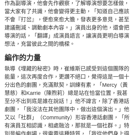
作為副導演，他會先作觀察，了解導演想要怎樣做，
當大家有了共識，他會變得更主動，「知道自己應該
不會『打岔』，便愈來愈大膽，發表更多意見，甚至
建議刪減、調動劇本內容。」演員出身的他，還會把
導演的話，「翻譯」成演員語言，讓演員更明白導演
想法，充當彼此之間的橋樑。
編作的力量
執導《埋藏的秘密》時，崔維斯已感受到這個團隊的
能量，這次再度合作，更讚不絕口，覺得這是一個十
分出色的劇團，充滿默契，訓練有素，「Mercy（黃
慧慈）和Karrie（陳煦莉）總是站在恰當位置，我甚
至分不出到底是誰在說話！」他不諱言，除了香港話
劇團，「我沒法在其他團隊中，做出這個演出。」他
又以「社群」（Community）形容香港話劇團，「所
有演員互相認識，相處融洽，那就是一個社群。」特
別是編作劇場，很需要這種特質，「我從他們身上得