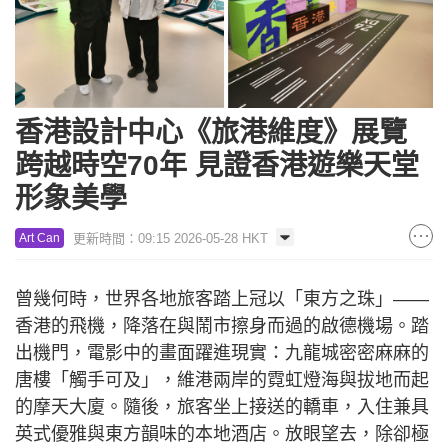
香港設計中心《旅港維度》展覽
跨越時空70年 見證香港遊樂天堂
形象美學
更新時間：09:15 2026-05-28 HKT
Art Can
曾幾何時，世界各地旅客踏上冠以「東方之珠」——
香港的飛機，降落在與鬧市擦身而過的啟德機場。踏
出機門，電影中的畫面躍進現實：九龍城密密麻麻的
唐樓「觸手可及」，維港兩岸的霓虹燈海與拔地而起
的摩天大廈。隨後，旅客坐上接送的轎車，入住兼具
英式優雅與東方韻味的本地酒店。放眼望去，除卻極