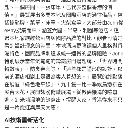
匙、一個房間、一張床單，已代表整個香港的價
值。」展覽展出多間本地及國際酒店的過往備品，包
括鑰匙牌、菜單、床單、火柴盒等，大部分由John從
eBay搜集而來，涵蓋六國、半島、利園等酒店。透
過本地家族經營酒店與國際品牌的對比，觀者可清楚
看到設計理念的差異：本地酒店更強調個人風格與香
港特色，國際品牌則追求統一連貫的品牌體驗。John
特別展示當年沉甸甸的鑄鐵房門鑰匙牌、「世界時間
轉數表」、防臭鞋套等，「這些都是隱形的設計，以
前的酒店相對上是很為客人着想的。」展覽的終點落
在展區「綠色地平線」，九十隻一比一季候鳥懸掛在
展台天花，展開翅膀俯瞰展場。從啟德機場的喧囂
進，到米埔濕地的綠意出，提醒大家，香港從來不只
是一片霓虹與摩天大廈。
AI技術重新活化