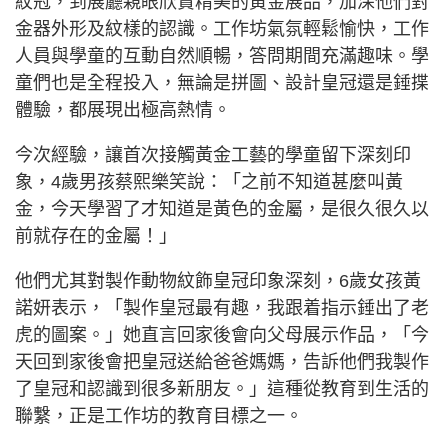
紋冠，到展廳親眼欣賞精美的黃金展品，加深他們對
金器外形及紋樣的認識。工作坊氣氛輕鬆愉快，工作
人員與學童的互動自然順暢，答問期間充滿趣味。學
童們也是全程投入，無論是拼圖、設計皇冠還是錘揲
體驗，都展現出極高熱情。
今次經驗，讓首次接觸黃金工藝的學童留下深刻印
象，4歲男孩蔡熙樂笑說：「之前不知道甚麼叫黃
金，今天學習了才知道是黃色的金屬，是很久很久以
前就存在的金屬！」
他們尤其對製作動物紋飾皇冠印象深刻，6歲女孩黃
諾妍表示，「製作皇冠最有趣，我跟着指示錘出了老
虎的圖案。」她直言回家後會向父母展示作品，「今
天回到家後會把皇冠送給爸爸媽媽，告訴他們我製作
了皇冠和認識到很多新朋友。」這種從教育到生活的
聯繫，正是工作坊的教育目標之一。