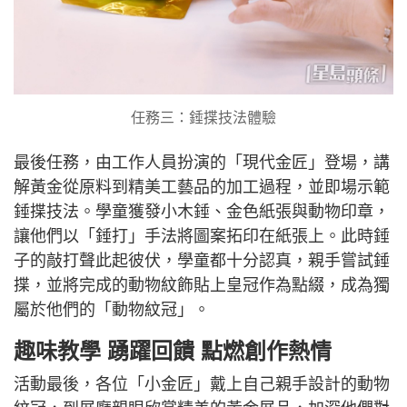
任務三：錘揲技法體驗
最後任務，由工作人員扮演的「現代金匠」登場，講
解黃金從原料到精美工藝品的加工過程，並即場示範
錘揲技法。學童獲發小木錘、金色紙張與動物印章，
讓他們以「錘打」手法將圖案拓印在紙張上。此時錘
子的敲打聲此起彼伏，學童都十分認真，親手嘗試錘
揲，並將完成的動物紋飾貼上皇冠作為點綴，成為獨
屬於他們的「動物紋冠」。
趣味教學 踴躍回饋 點燃創作熱情
活動最後，各位「小金匠」戴上自己親手設計的動物