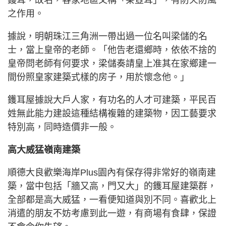
鑊耳，故名，客家地區又稱「茶壺耳」，有防火防風
之作用。
據說，明朝珠江三角洲一帶出過一位名叫梁儲的名
士，當上皇帝的老師。「他告老還鄉時，依依不捨的
皇帝問老師有何要求，梁儲奏請皇上准其在家鄉建一
間份照皇家建築式樣的房子，用於懷念他。」
鑊耳屋據說大戶人家，有功名的人才可建築，平民百
姓無此能力建設這種結構複雜的建築物，因工藝要求
特別高，同時造價非一般。
高大威猛嶺南建築
順德大良歡樂海岸Plus園內有保存得非常好的嶺南建
築，當中包括「牆又高，門又大」的鑊耳屋建築群，
全部都是高大威猛，一看便知道與別不同。喜歡北上
消遣的朋友不妨考慮到此一遊，有商場有食肆，保證