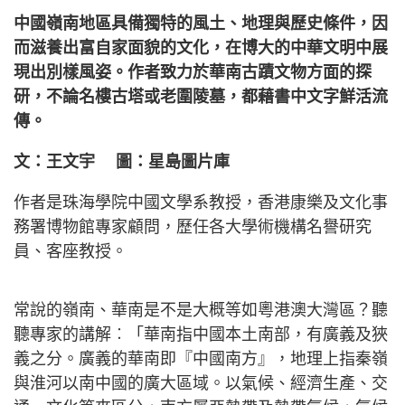
中國嶺南地區具備獨特的風土、地理與歷史條件，因
而滋養出富自家面貌的文化，在博大的中華文明中展
現出別樣風姿。作者致力於華南古蹟文物方面的探
研，不論名樓古塔或老圍陵墓，都藉書中文字鮮活流
傳。
文：王文宇 圖：星島圖片庫
作者是珠海學院中國文學系教授，香港康樂及文化事
務署博物館專家顧問，歷任各大學術機構名譽研究
員、客座教授。
常說的嶺南、華南是不是大概等如粵港澳大灣區？聽
聽專家的講解︰「華南指中國本土南部，有廣義及狹
義之分。廣義的華南即『中國南方』，地理上指秦嶺
與淮河以南中國的廣大區域。以氣候、經濟生產、交