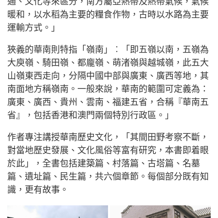
通、文化等來區分，南方屬亞熱帶及熱帶氣候，氣候
暖和，以水稻為主要的糧食作物，古時以水路為主要
運輸方式。」
狹義的華南則特指「嶺南」︰「即五嶺以南，五嶺為
大庾嶺、騎田嶺、都龐嶺、萌渚嶺與越城嶺，此五大
山嶺東西走向，分隔中國中部與廣東、廣西等地，其
南面地方稱嶺南。一般來說，華南的範圍可定義為：
廣東、廣西、貴州、雲南、福建五省，合稱『華南五
省』，包括香港和澳門兩個特別行政區。」
作者專注講授華南歷史文化，「其間田野考察不斷，
對當地歷史發展、文化風俗等富有研究，本書即着眼
於此」，全書包括建築篇、村落篇、古塔篇、名墓
篇、遺址篇、民生篇，共六個章節。每個部分既有知
識，更有故事。