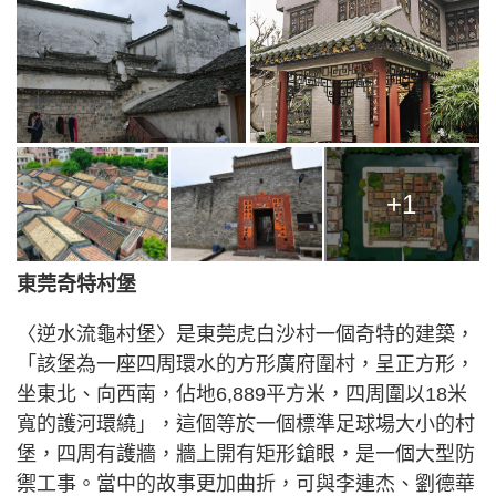
+1
東莞奇特村堡
〈逆水流龜村堡〉是東莞虎白沙村一個奇特的建築，
「該堡為一座四周環水的方形廣府圍村，呈正方形，
坐東北、向西南，佔地6,889平方米，四周圍以18米
寬的護河環繞」，這個等於一個標準足球場大小的村
堡，四周有護牆，牆上開有矩形鎗眼，是一個大型防
禦工事。當中的故事更加曲折，可與李連杰、劉德華