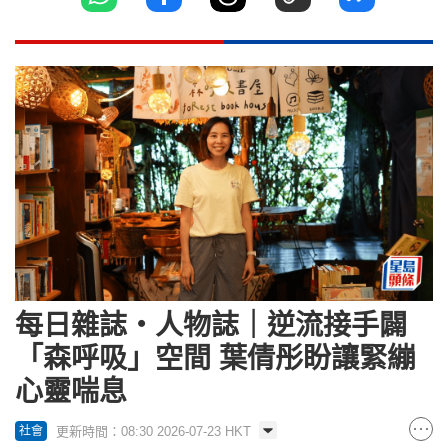
每日雜誌‧人物誌｜逆流接手闢
「森呼吸」空間 葉倩彤盼讓緊繃
心靈喘息
更新時間：08:30 2026-07-23 HKT
社會