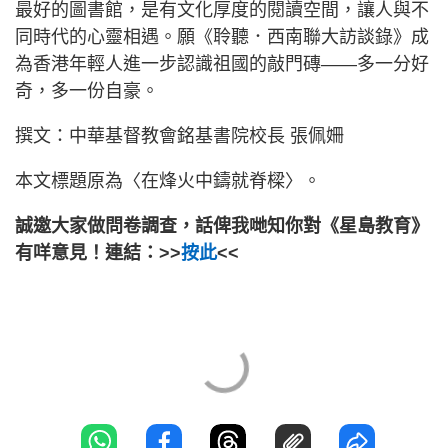
最好的圖書館，是有文化厚度的閱讀空間，讓人與不
同時代的心靈相遇。願《聆聽．西南聯大訪談錄》成
為香港年輕人進一步認識祖國的敲門磚——多一分好
奇，多一份自豪。
撰文：中華基督教會銘基書院校長 張佩姍
本文標題原為〈在烽火中鑄就脊樑〉。
誠邀大家做問卷調查，話俾我哋知你對《星島教育》
有咩意見！連結：>>
按此
<<