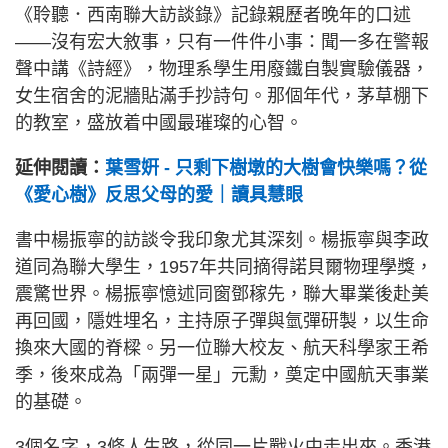
《聆聽．西南聯大訪談錄》記錄親歷者晚年的口述
——沒有宏大敘事，只有一件件小事：聞一多在警報
聲中講《詩經》，物理系學生用廢鐵自製實驗儀器，
女生宿舍的泥牆貼滿手抄詩句。那個年代，茅草棚下
的教室，盛放着中國最璀璨的心智。
延伸閱讀：
葉雪姸 - 只剩下樹墩的大樹會快樂嗎？從
《愛心樹》反思父母的愛｜讀具慧眼
書中楊振寧的訪談令我印象尤其深刻。楊振寧與李政
道同為聯大學生，1957年共同摘得諾貝爾物理學獎，
震驚世界。楊振寧憶述同窗鄧稼先，聯大畢業後赴美
再回國，隱姓埋名，主持原子彈與氫彈研製，以生命
換來大國的脊樑。另一位聯大校友、航天科學家王希
季，後來成為「兩彈一星」元勳，奠定中國航天事業
的基礎。
3個名字，3條人生路，從同一片戰火中走出來。香港