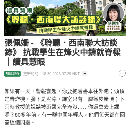
張佩姍 - 《聆聽．西南聯大訪談
錄》 抗戰學生在烽火中鑄就脊樑
｜讀具慧眼
更新時間：18:30 2026-07-29 HKT
知識轉移
如果有一天，警報響起，你要抱着書本往外跑；頭頂
是轟炸機，腳下是泥濘，課室只有一層鐵皮屋頂；下
雨時教授的說話被雨聲完全淹沒……你還會去上課
嗎？80多年前，有一群中國年輕人，他們每天都在回
答這個問題。