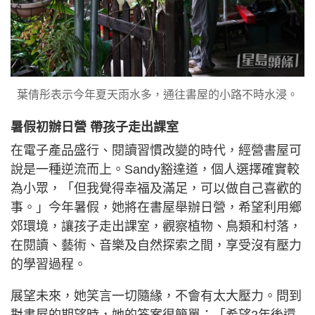
葉倩彤表示今年夏天雨水多，通往書屋的小路不時水浸。
暑假初辦日營 帶孩子走出課室
在電子產品盛行、閱讀習慣改變的時代，經營書屋可
說是一種逆流而上。Sandy豁達道，個人選擇確實較
為小眾，「但我覺得幸福及滿足，可以做自己喜歡的
事。」今年暑假，她將在書屋舉辦日營，希望利用鄉
郊環境，讓孩子走出課室，觀察植物、鳥類和村落，
在閱讀、藝術、音樂及自然探索之間，享受沒有壓力
的學習過程。
展望未來，她笑言一切隨緣，不會有太大壓力。問到
對書屋的期望時，她的答案很簡單：「希望2年後還