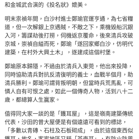
和金城武合演的《投名狀》媲美。
明末祟禎年間，白沙村進士鄭瑜官運亨通，為七省糧
道，但一次解銀上京遇賊，不敵之下，乘機毀船沉銀
入河，籌謀劫後打撈，伺機返京覆命，後來清兵攻破
京城，崇禎自縊而死，鄭瑜「遂回家鄉白沙，仿明代
建築，在村外大興土木」，逐建成這個村堡。
鄭瑜原本歸隱，不過由於清兵入東莞，他出來投降，
同時協助清兵對抗反清復明的義士，血戰半個月，助
清兵勝利。鄭瑜可謂背叛明朝，但當時兵荒馬亂，可
憐人自有可恨之處，如此一個傳奇人物，活到八十二
歲，都總算人生贏家。
值得同大家一談的是「鑊耳屋」，這是嶺南建築傳統
代表，沙田的曾大屋便是有個遠遠可看到的標誌，
「多數以青磚、石柱及石板砌成」，由於這個東西似