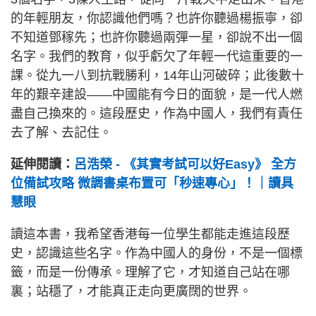
的年輕朋友，你認識他們嗎？也許你聽過楊振寧，卻
不知道鄧稼先；也許你聽過兩彈一星，卻說不出一個
名字。我們的教育，似乎虧欠了年輕一代這重要的一
課。從九一八到抗戰勝利，14年山河破碎；此後數十
年的艱辛建設——中國能有今日的面貌，是一代人燃
盡自己換來的。這段歷史，作為中國人，我們有責任
去了解、去記住。
延伸閱讀：
呂浩榮 - 《其實考試可以好Easy》 全方
位備試攻略 微調書桌布置可「秒速專心」！｜讀具
慧眼
讀這本書，我希望香港每一位學生都能走進這段歷
史，認識這些名字。作為中國人的身份，不是一個標
籤，而是一份傳承。理解了它，才知道自己站在哪
裏；站穩了，才能真正走向更廣闊的世界。