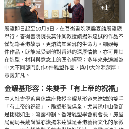
+1
展覽即日起至10月5日，在善衡書院陳震夏館展覽廳
舉行。善衡書院院長莫仲棠教授讚揚朱達誠的作品不
僅記錄香港故事，更熔鑄其澎湃的生命力。細觀每一
件作品，既能感受到他對香港的深厚情懷，亦可見其
在造型、材料與意念上的匠心經營；多年來朱達誠為
中大不同部門創作9件雕塑作品，與中大淵源深厚，
意義非凡。
金耀基形容：朱雙手「有上帝的祝福」
中大社會學系榮休講座教授金耀基形容朱達誠的雙手
「有上帝的祝福」，雕塑形貌俱全，尤其孫中山像卻
是栩栩如生，流露神韻。香港雕塑學會前會長，房屋
局副局長戴尚誠亦讚揚朱達誠是香港藝術文化的象徵