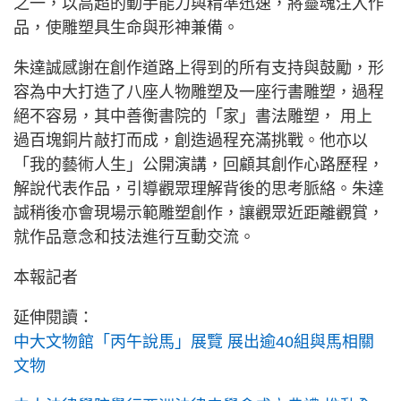
之一，以高超的動手能力與精準迅速，將靈魂注入作
品，使雕塑具生命與形神兼備。
朱達誠感謝在創作道路上得到的所有支持與鼓勵，形
容為中大打造了八座人物雕塑及一座行書雕塑，過程
絕不容易，其中善衡書院的「家」書法雕塑， 用上
過百塊銅片敲打而成，創造過程充滿挑戰。他亦以
「我的藝術人生」公開演講，回顧其創作心路歷程，
解說代表作品，引導觀眾理解背後的思考脈絡。朱達
誠稍後亦會現場示範雕塑創作，讓觀眾近距離觀賞，
就作品意念和技法進行互動交流。
本報記者
延伸閱讀：
中大文物館「丙午說馬」展覽 展出逾40組與馬相關
文物