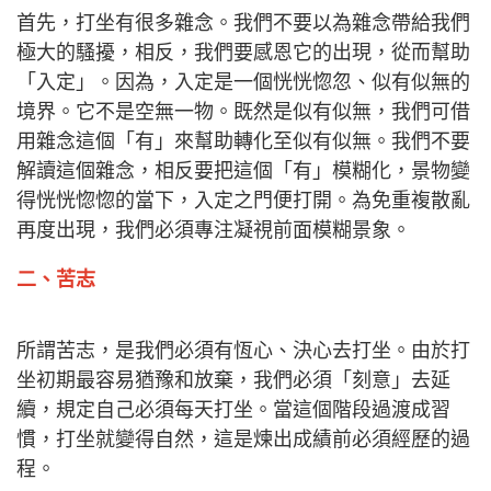
首先，打坐有很多雜念。我們不要以為雜念帶給我們
極大的騷擾，相反，我們要感恩它的出現，從而幫助
「入定」。因為，入定是一個恍恍惚忽、似有似無的
境界。它不是空無一物。既然是似有似無，我們可借
用雜念這個「有」來幫助轉化至似有似無。我們不要
解讀這個雜念，相反要把這個「有」模糊化，景物變
得恍恍惚惚的當下，入定之門便打開。為免重複散亂
再度出現，我們必須專注凝視前面模糊景象。
二、苦志
所謂苦志，是我們必須有恆心、決心去打坐。由於打
坐初期最容易猶豫和放棄，我們必須「刻意」去延
續，規定自己必須每天打坐。當這個階段過渡成習
慣，打坐就變得自然，這是煉出成績前必須經歷的過
程。