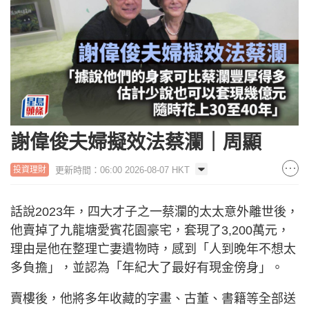
謝偉俊夫婦擬效法蔡瀾｜周顯
更新時間：06:00 2026-08-07 HKT
投資理財
話說2023年，四大才子之一蔡瀾的太太意外離世後，
他賣掉了九龍塘愛賓花園豪宅，套現了3,200萬元，
理由是他在整理亡妻遺物時，感到「人到晚年不想太
多負擔」，並認為「年紀大了最好有現金傍身」。
賣樓後，他將多年收藏的字畫、古董、書籍等全部送