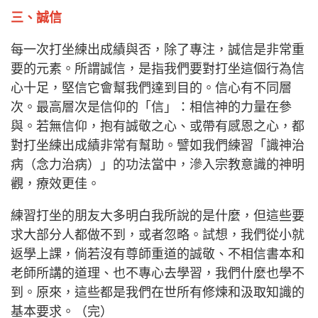
三、誠信
每一次打坐練出成績與否，除了專注，誠信是非常重
要的元素。所謂誠信，是指我們要對打坐這個行為信
心十足，堅信它會幫我們達到目的。信心有不同層
次。最高層次是信仰的「信」：相信神的力量在參
與。若無信仰，抱有誠敬之心、或帶有感恩之心，都
對打坐練出成績非常有幫助。譬如我們練習「識神治
病（念力治病）」的功法當中，滲入宗教意識的神明
觀，療效更佳。
練習打坐的朋友大多明白我所說的是什麼，但這些要
求大部分人都做不到，或者忽略。試想，我們從小就
返學上課，倘若沒有尊師重道的誠敬、不相信書本和
老師所講的道理、也不專心去學習，我們什麼也學不
到。原來，這些都是我們在世所有修煉和汲取知識的
基本要求。（完）