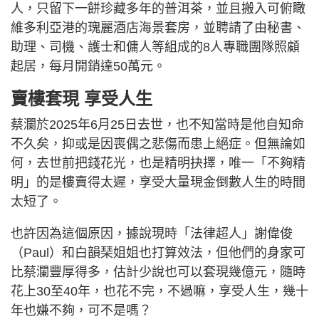
人，只留下一餅珍藏多年的普洱茶，並且搬入可俯瞰
維多利亞港的瑰麗酒店海景套房，並聘請了由秘書、
助理、司機、護士和傭人等組成的8人專職團隊照顧
起居，每月開銷達50萬元。
賣樓套現 享受人生
蔡瀾於2025年6月25日去世，也不知當時是他自知命
不久矣，抑或是因喪偶之悲傷而患上絕症。但無論如
何，去世前把錢花光，也是精明抉擇，唯一「不夠精
明」的是樓賣得太遲，享受大量現金倒數人生的時間
太短了。
也許因為這個原因，據說現時「法律超人」謝偉俊
（Paul）和白韻琹姐姐也打算效法，但他們的身家可
比蔡瀾豐厚得多，估計少說也可以套現幾億元，隨時
花上30至40年，也花不完，不過嘛，享受人生，幾十
年也嫌不夠，可不是嗎？