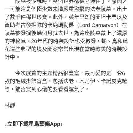
陵墓被發現時，整個世界都被它迷住了。原因之
一可能這是個極少數未遭嚴重盜擾的法老陵墓，出土
了數千件稀世珍寶。此外，英年早逝的圖坦卡門以及
資助考古發掘隊的卡納馮勳爵（Lord Carnarvon）在
陵墓被發掘後幾個月就去世，為這座陵墓蒙上了濃厚
的神秘感。20年代的時裝設計也受啟發，蛇、鳥和蓮
花這些典型的埃及圖案常常出現在當時歐美的時裝設
計中。
今次展覽的主題精品很豐富，最可愛的是一套6
款的毛絨掛飾盲盒，包括法老、木乃伊、卡諾皮克罐
等，能否買到心儀的要看看運氣了。
林靜
↓立即下載星島頭條App↓