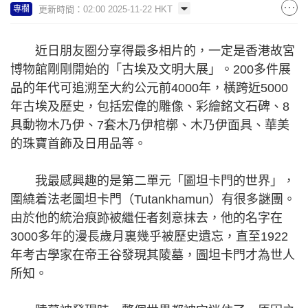
更新時間：02:00 2025-11-22 HKT
專欄
近日朋友圈分享得最多相片的，一定是香港故宮
博物館剛剛開始的「古埃及文明大展」。200多件展
品的年代可追溯至大約公元前4000年，橫跨近5000
年古埃及歷史，包括宏偉的雕像、彩繪銘文石碑、8
具動物木乃伊、7套木乃伊棺槨、木乃伊面具、華美
的珠寶首飾及日用品等。
我最感興趣的是第二單元「圖坦卡門的世界」，
圍繞着法老圖坦卡門（Tutankhamun）有很多謎團。
由於他的統治痕跡被繼任者刻意抹去，他的名字在
3000多年的漫長歲月裏幾乎被歷史遺忘，直至1922
年考古學家在帝王谷發現其陵墓，圖坦卡門才為世人
所知。