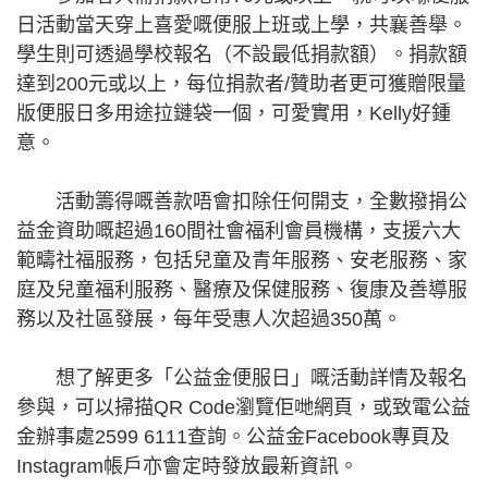
日活動當天穿上喜愛嘅便服上班或上學，共襄善舉。
學生則可透過學校報名（不設最低捐款額）。捐款額
達到200元或以上，每位捐款者/贊助者更可獲贈限量
版便服日多用途拉鏈袋一個，可愛實用，Kelly好鍾
意。
活動籌得嘅善款唔會扣除任何開支，全數撥捐公
益金資助嘅超過160間社會福利會員機構，支援六大
範疇社福服務，包括兒童及青年服務、安老服務、家
庭及兒童福利服務、醫療及保健服務、復康及善導服
務以及社區發展，每年受惠人次超過350萬。
想了解更多「公益金便服日」嘅活動詳情及報名
參與，可以掃描QR Code瀏覽佢哋網頁，或致電公益
金辦事處2599 6111查詢。公益金Facebook專頁及
Instagram帳戶亦會定時發放最新資訊。