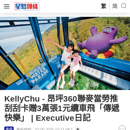
繁
简
KellyChu - 昂坪360聯麥當勞推
刮刮卡贈3萬張1元纜車飛「傳遞
快樂」 | Executive日記
更新時間：02:00 2025-10-23 HKT
專欄