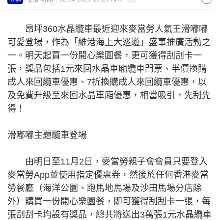
昂坪360水晶纜車最近迎來麥當勞人氣王滑嘟嘟
可愛登場，作為「維港海上大巡遊」盛事推廣活動之
一。明天起買一份開心樂園餐，更可獲得刮刮卡一
張，獎品包括1元來回水晶車廂纜車門票、半價換購
成人來回纜車優惠、7折換購成人來回纜車優惠，以
及免費升級至來回水晶車廂優惠，相當吸引，先刮先
得！
滑嘟嘟主題纜車登場
由明日至11月2日，麥當勞親子會會員只要登入
麥當勞App並使用指定優惠券，然後於任何香港麥當
勞餐廳（海洋公園、跑馬地馬場及沙田馬場分店除
外）購買一份開心樂園餐，即可獲得刮刮卡一張，每
張刮刮卡均設有獎品，總共將送出3萬張1元水晶纜車