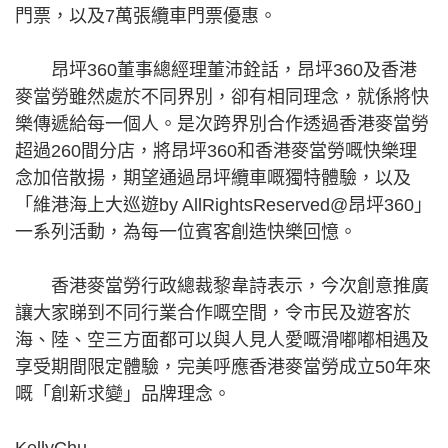
門票，以及7萬張纜車門票優惠。
昂坪360董事總經理董沛銓話，昂坪360及香港
麥當勞雖然處於不同界別，卻有相同理念，就係將快
樂傳遞給每一個人。是次跨界別合作透過香港麥當勞
超過260間分店，將昂坪360和香港麥當勞嘅快樂理
念加倍散揚，期望通過昂坪纜車嘅獨特體驗，以及
「維港海上大巡遊by AllRightsReserved@昂坪360」
一系列活動，為每一位賓客創造快樂回憶。
香港麥當勞行政總裁黎韋詩表示，今次創意推廣
讓大家睇到不同行業合作嘅空間，令市民及遊客於
海、陸、空三方面都可以與人見人愛嘅滑嘟嘟相遇及
享受期間限定體驗，完美呼應香港麥當勞成立50年來
嘅「創新求變」品牌理念。