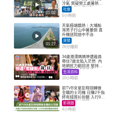
冷氣 質疑勞工處暑熱警
告「取消也沒分別」
社會
01:02
5小時前
天氣極端酷熱︱大埔船
灣男子行山中暑暈倒 直
升機送院途中不治
突發
01:27
26分鐘前
34歲港漂媽媽慘遭裁員
帶住7歲女陷入茫然 內
地網民力勸回流 堅持留
港背後有「長遠規
生活百科
劃」？
10小時前
前TVB女星彭翔翎轉做
全職的士司機 日賺2千指
終有錢買衫扮靚 入行9年
被封翻版林夏薇
影視圈
4小時前