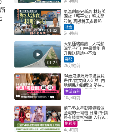
仍
9小時前
型所
氣溫創歷史新高 林超英
深夜「報平安」稱未開
元
冷氣 質疑勞工處暑熱警
告「取消也沒分別」
社會
01:02
5小時前
天氣極端酷熱︱大埔船
灣男子行山中暑暈倒 直
升機送院途中不治
突發
01:27
26分鐘前
34歲港漂媽媽慘遭裁員
帶住7歲女陷入茫然 內
地網民力勸回流 堅持留
港背後有「長遠規
生活百科
劃」？
10小時前
前TVB女星彭翔翎轉做
全職的士司機 日賺2千指
終有錢買衫扮靚 入行9年
被封翻版林夏薇
影視圈
4小時前