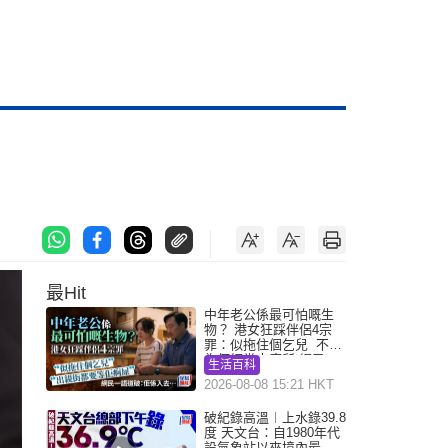
最Hit
中年老公係最可怕嘅生
物？ 港女狂踩伴侶4宗
罪：似拖住個乞兒 不解
為何經常去廁所 網民一
生活百科
語道破
2026-08-08 15:21 HKT
破紀錄高溫︱上水錄39.8
度 天文台：自1980年代
設氣象站以來境內最高