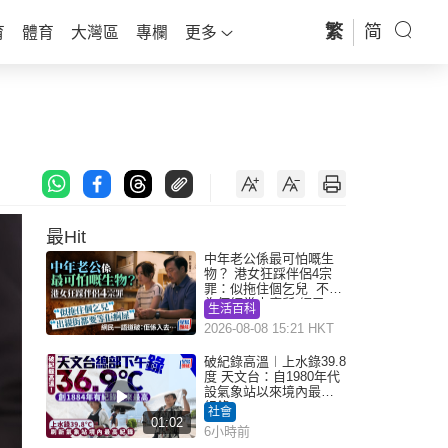
繁
简
育
體育
大灣區
專欄
更多
最Hit
中年老公係最可怕嘅生
物？ 港女狂踩伴侶4宗
罪：似拖住個乞兒 不解
為何經常去廁所 網民一
生活百科
語道破
2026-08-08 15:21 HKT
破紀錄高溫︱上水錄39.8
度 天文台：自1980年代
設氣象站以來境內最高
紀錄
社會
01:02
6小時前