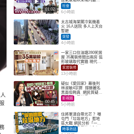
紀錄
社會
01:02
6小時前
太古城海棠閣冷氣機着
火 16人送院 多人上天台
暫避
突發
4小時前
一家三口住油塘280呎居
屋 35萬裝修間出兩房 弧
形玻璃取代實牆 現代神
枱櫃融入玄關
家居裝修
13小時前
疑似《愛回家》幕後列
林淑敏4宗罪 撐滕麗名
黑面但夠真 網民質疑：
、人
真係咁一早被雪
影視圈
00:45
服
5小時前
住將軍澳自帶光芒？ 嘲
屯門「垃圾地方」惹地
區大戰 網民分析「一共
務
同點」秒息風波｜Juicy
時事熱話
叮