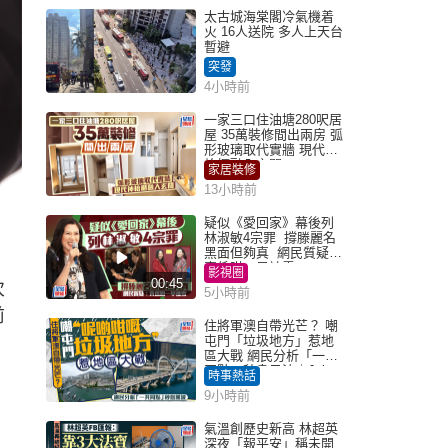
太古城海棠閣冷氣機着
火 16人送院 多人上天台
暫避
突發
4小時前
一家三口住油塘280呎居
屋 35萬裝修間出兩房 弧
形玻璃取代實牆 現代神
枱櫃融入玄關
家居裝修
13小時前
疑似《愛回家》幕後列
林淑敏4宗罪 撐滕麗名
黑面但夠真 網民質疑：
真係咁一早被雪
影視圈
00:45
次
5小時前
前
住將軍澳自帶光芒？ 嘲
屯門「垃圾地方」惹地
區大戰 網民分析「一共
同點」秒息風波｜Juicy
時事熱話
叮
9小時前
氣溫創歷史新高 林超英
深夜「報平安」稱未開