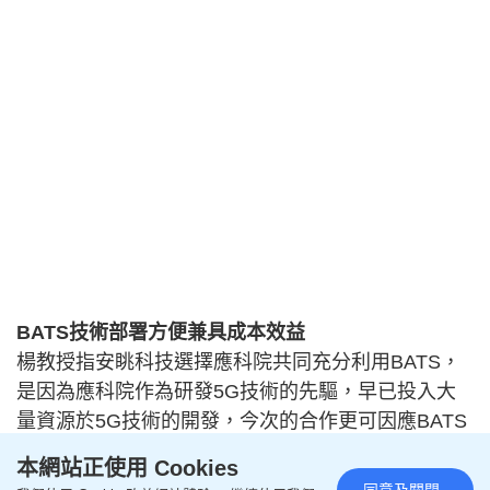
BATS技術部署方便兼具成本效益
楊教授指安眺科技選擇應科院共同充分利用BATS，
是因為應科院作為研發5G技術的先驅，早已投入大
量資源於5G技術的開發，今次的合作更可因應BATS
技術於不同場景作出優化，大大增加了BATS技術落
本網站正使用 Cookies
地的可行性及效能。安眺科技聯合創辦人及首席執行
同意及關閉