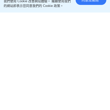
我們使用 Cookie 改善網站體驗。 繼續使用我們
官何偉中表示將BATS 技術應用到 5G 集成接入和回
的網站即表示您同意我們的 Cookie 政策。
程 (IAB) 蜂窩標準中，不僅提升了基站的靈活性和快
速部署能力，使用多跳無線回程，更可讓移動服務運
營商節省大量光纖連接的實施或租賃成本，更快推出
對頻寬容量需求較大的創新應用。的而且確，任何研
究想要成功獲廣泛應用，成本效益至關重要，現時光
纖傳輸速度快，但鋪設網絡需要掘路，成本高昂又費
時；無線通訊網絡方便但數據傳輸速度就較慢，而
BATS配合5G「集成接入及回傳」（5G IAB）的應用
模式，一個低時延、高傳輸效率、又能提升經濟效益
的5G 通訊網絡便可快速建立。