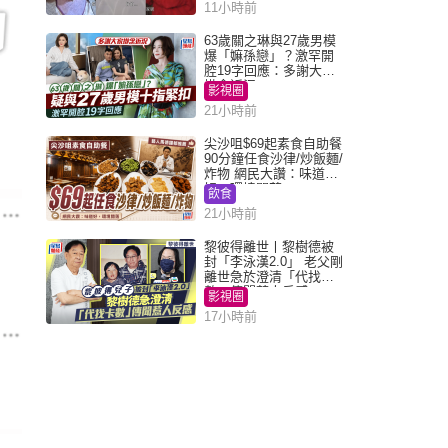
11小時前
63歲關之琳與27歲男模
爆「嫲孫戀」？激罕開
腔19字回應：多謝大家
掛念近況
影視圈
21小時前
尖沙咀$69起素食自助餐
90分鐘任食沙律/炒飯麵/
炸物 網民大讚：味道
好，環境闊落
飲食
21小時前
黎彼得離世丨黎樹德被
封「李泳漢2.0」 老父剛
離世急於澄清「代找卡
數」傳聞惹人反感
影視圈
17小時前