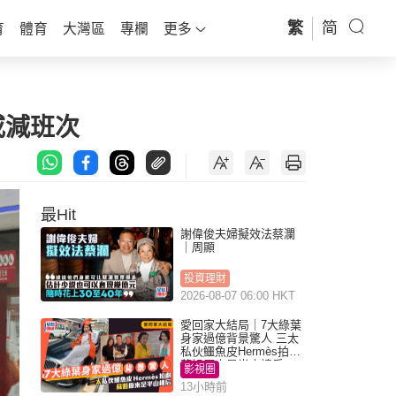
繁
简
育
體育
大灣區
專欄
更多
或減班次
最Hit
謝偉俊夫婦擬效法蔡瀾
｜周顯
投資理財
2026-08-07 06:00 HKT
愛回家大結局｜7大綠葉
身家過億背景驚人 三太
私伙鱷魚皮Hermès拍劇
蘇姐原來是半山樓后
影視圈
13小時前