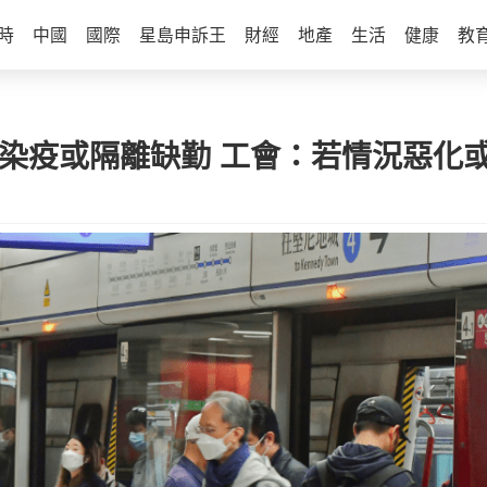
時
中國
國際
星島申訴王
財經
地產
生活
健康
教
工染疫或隔離缺勤 工會：若情況惡化