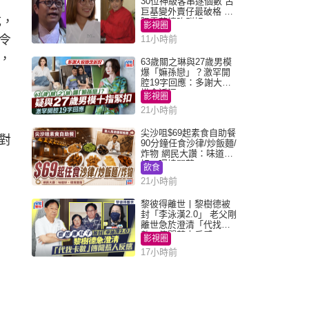
30位神級客串逐個數 古
巨基變外賣仔最破格 歐
成，
陽震華情陷群姐
影視圈
令
11小時前
，
63歲關之琳與27歲男模
爆「嫲孫戀」？激罕開
腔19字回應：多謝大家
掛念近況
影視圈
21小時前
尖沙咀$69起素食自助餐
對
90分鐘任食沙律/炒飯麵/
炸物 網民大讚：味道
好，環境闊落
飲食
21小時前
黎彼得離世丨黎樹德被
封「李泳漢2.0」 老父剛
離世急於澄清「代找卡
數」傳聞惹人反感
影視圈
17小時前