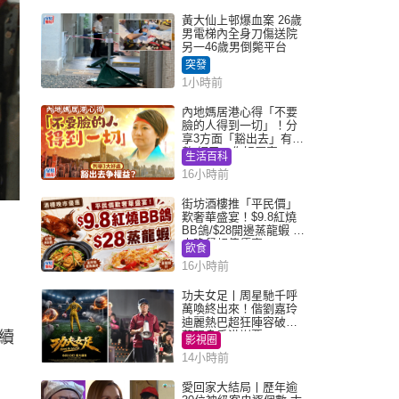
黃大仙上邨爆血案 26歲
男電梯內全身刀傷送院
另一46歲男倒斃平台
突發
1小時前
內地媽居港心得「不要
臉的人得到一切」！分
享3方面「豁出去」有著
數 網民：你好厲害
生活百科
16小時前
街坊酒樓推「平民價」
歎奢華盛宴！$9.8紅燒
BB鴿/$28開邊蒸龍蝦 3
大晚餐超值優惠
飲食
16小時前
功夫女足丨周星馳千呼
萬喚終出來！偕劉嘉玲
迪麗熱巴超狂陣容破天
續
荒現身香港謝票
影視圈
14小時前
愛回家大結局丨歷年逾