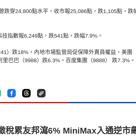
24,800點水平，收市報25,086點，跌1,105點，跌
技指數報6,249點，跌541點，跌幅7.9%。
0241）跌18%，內地市場監管局促保障外賣員權益，美團
阿里巴巴（9988）跌6.3%。百度集團（9888） 跌7.3%。
徵稅累友邦瀉6% MiniMax入通逆