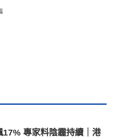
幅
市飆17% 專家料陰霾持續｜港