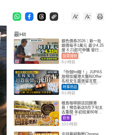
最Hit
銀色債券2026｜新一批
銀債每手1萬元 最少4.25
厘 8.21起可申購 發行金
額最多550億
投資理財
8小時前
「你個frd廢！」JUPAS
放榜炫耀港大醫科Offer
名校女生囂張留言惹眾
怒 醫學院澄清：宣稱
時事熱話
「40.5分獲錄取」不符事
8小時前
實｜Juicy叮
檀島咖啡餅店回歸港
島！預告新店8月下旬太
古重開 年初結束80年歷
史灣仔總店
飲食
10小時前
佘詩曼疑胸壓Chrome