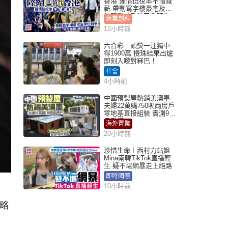
香港 鍾情低稅率不惜減
薪 帶動寫字樓豪宅及學
位競爭「香港已重現生
商業創科
機」
12小時前
六合彩︱頭獎一注獨中
得1900萬 攪珠結果出爐
即刻入嚟對冧巴！
社會
4小時前
中國預製屋熱銷美澳墨
夫婦22萬購750呎兩房戶
零地基直接組裝 實測9個
月激讚
海外置業
20小時前
珍惜生命︱西村力站姐
Mina南韓TikTok直播輕
生 疑不堪網暴走上絕路
即時國際
10小時前
幅略