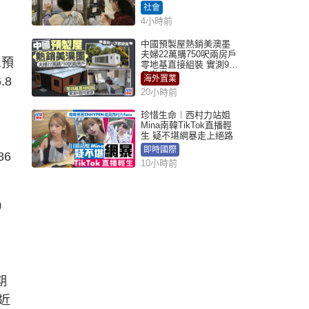
社會
4小時前
中國預製屋熱銷美澳墨
夫婦22萬購750呎兩房戶
息預
零地基直接組裝 實測9個
月激讚
海外置業
.8
20小時前
珍惜生命︱西村力站姐
Mina南韓TikTok直播輕
生 疑不堪網暴走上絕路
即時國際
86
10小時前
）
期
近