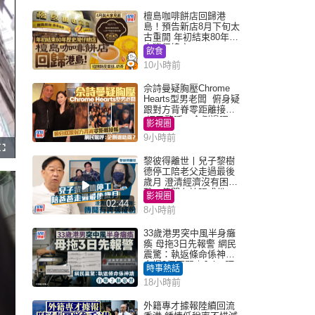
檀島咖啡餅店回歸港
島！預告新店8月下旬太
古重開 年初結束80年歷
史灣仔總店
飲食
10小時前
佘詩曼疑胸壓Chrome
Hearts型男老闆 俯身疑
跟對方背脊零距離接觸
網民驚呼：企側邊唔
影視圈
得？
9小時前
F
u
黎彼得離世丨兒子黎樹
l
德停工陪老父走過最後
l
s
歲月 澄清經濟沒有困
c
難：傳聞有誇張成份
r
影視圈
e
02:44
e
8小時前
n
33歲港男突中風半身癱
瘓 母拖3日先報警 網民
震驚：執返條命係神蹟
自爆2個惡習｜Juicy叮
時事熱話
18小時前
外籍專才據報陸續回流