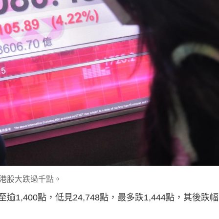
g
T
i
m
e
港股大跌過千點。
,400點，低見24,748點，最多跌1,444點，其後跌