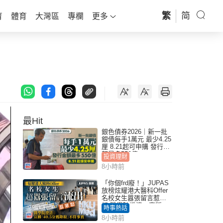
繁
简
育
體育
大灣區
專欄
更多
最Hit
銀色債券2026｜新一批
銀債每手1萬元 最少4.25
厘 8.21起可申購 發行金
額最多550億
投資理財
8小時前
「你個frd廢！」JUPAS
放榜炫耀港大醫科Offer
名校女生囂張留言惹眾
怒 醫學院澄清：宣稱
時事熱話
「40.5分獲錄取」不符事
8小時前
實｜Juicy叮