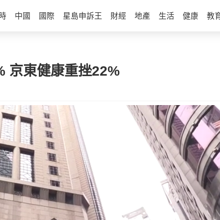
時
中國
國際
星島申訴王
財經
地產
生活
健康
教
% 京東健康重挫22%