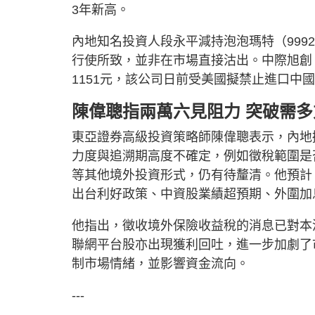
3年新高。
內地知名投資人段永平減持泡泡瑪特（9992
行使所致，並非在市場直接沽出。中際旭創（33
1151元，該公司日前受美國擬禁止進口中
陳偉聰指兩萬六見阻力 突破需
東亞證券高級投資策略師陳偉聰表示，內地
力度與追溯期高度不確定，例如徵稅範圍是
等其他境外投資形式，仍有待釐清。他預計，
出台利好政策、中資股業績超預期、外圍加
他指出，徵收境外保險收益稅的消息已對本
聯網平台股亦出現獲利回吐，進一步加劇了
制市場情緒，並影響資金流向。
---