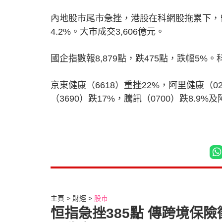
內地股市尾市急挫，港股在科網股拖累下，曾跌穿
4.2%。大市成交3,606億元。
國企指數報8,879點，跌475點，跌幅5%。科
京東健康（6618）重挫22%，阿里健康（
（3690）跌17%，騰訊（0700）跌8.9%及
主頁
財經
股市
恒指急挫385點 傳跨境保險