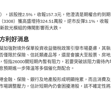
），該股挫2.5%，收報157.3元，他澄清是期權合約到
08）獲高盛增持324.51萬股，逆市反彈3.1%，收報
國新款光模組的傳聞影響而大跌。
多方利好消息
擬加強對境外保單投資收益徵稅政策引發市場憂慮，其執
否僅限於保險、信託類產品等，還是會擴大至股票、房地
恒指26000關短期內暫有阻力，若要突破該阻力需待內
息預期進一步降溫等多個催化劑配合。
港金融、保險、銀行及地產股形成明顯拖累，而且消費及
市場調整壓力，估計短期內仍會困擾港股，該不確定性將