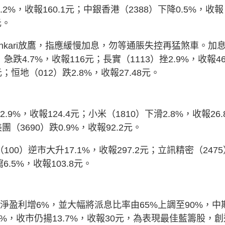
%，收報160.1元；中銀香港（2388）下降0.5%，收報
元。
shkari放鷹，指應緩慢加息，勿等通脹失控再猛煞車。加
4.7%，收報116元；長實（1113）挫2.9%，收報46
；恒地（012）跌2.8%，收報27.48元。
%，收報124.4元；小米（1810）下滑2.8%，收報26.
團（3690）跌0.9%，收報92.2元。
100）逆市大升17.1%，收報297.2元；立訊精密（2475
6.5%，收報103.8元。
淨盈利增6%，並大幅將派息比率由65%上調至90%，中
%，收市仍揚13.7%，收報30元，為表現最佳藍籌股，創