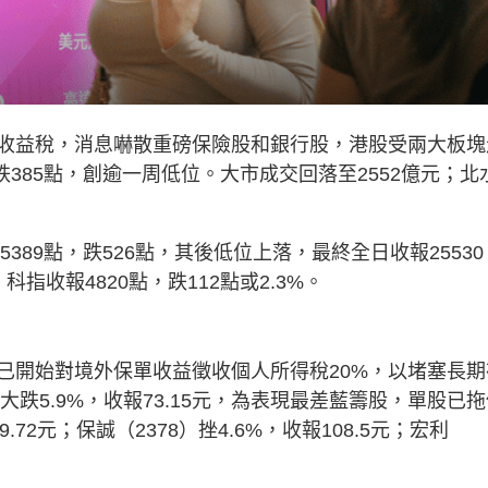
單收益稅，消息嚇散重磅保險股和銀行股，港股受兩大板塊
跌385點，創逾一周低位。大市成交回落至2552億元；北
389點，跌526點，其後低位上落，最終全日收報25530
科指收報4820點，跌112點或2.3%。
已開始對境外保單收益徵收個人所得稅20%，以堵塞長期
大跌5.9%，收報73.15元，為表現最差藍籌股，單股已
.72元；保誠（2378）挫4.6%，收報108.5元；宏利