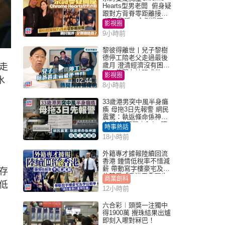
Hearts型男老闆 俯身疑
跟對方背脊零距離接觸
網民驚呼：企側邊唔
影視圈
得？
9小時前
黎彼得離世丨兒子黎樹
德停工陪老父走過最後
歲月 澄清經濟沒有困
走
難：傳聞有誇張成份
影視圈
水
02:44
8小時前
33歲港男突中風半身癱
瘓 母拖3日先報警 網民
震驚：執返條命係神蹟
自爆2個惡習｜Juicy叮
時事熱話
18小時前
外籍專才據報陸續回流
香港 鍾情低稅率不惜減
薪 帶動寫字樓豪宅及學
存
位競爭「香港已重現生
商業創科
拖低
機」
12小時前
六合彩︱頭獎一注獨中
得1900萬 攪珠結果出爐
即刻入嚟對冧巴！