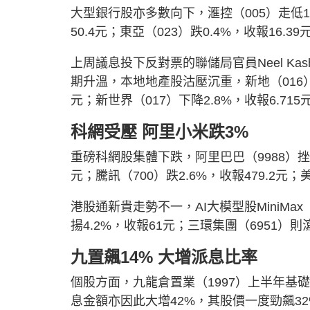
大型銀行股亦多數向下，滙控（005）走低1.2
50.4元；東亞（023）跌0.4%，收報16.39
上周議息投下反對票的聯儲局官員Neel Ka
期升溫，本地地產股沽壓沉重，新地（016）急跌
元；新世界（017）下降2.8%，收報6.715元
科網受壓 阿里小米跌3%
重磅科網股集體下跌，阿里巴巴（9988）挫2.9
元；騰訊（700）跌2.6%，收報479.2元；美
港股通新貴走勢不一，AI大模型股MiniMax（
揚4.2%，收報61元；三環集團（6951）則瀉
九置飆14% 大增派息比率
個股方面，九龍倉置業（1997）上半年基礎
息金額亦因此大增42%，其股價一度勁飆32